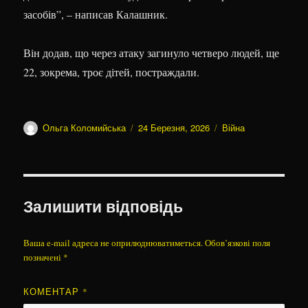
засобів”, – написав Калашник.
Він додав, що через атаку загинуло четверо людей, ще
22, зокрема, троє дітей, постраждали.
Автор
Оприлюднено
Категорії
Ольга Коломийська
24 Березня, 2026
Війна
Залишити відповідь
Ваша e-mail адреса не оприлюднюватиметься.
Обов’язкові поля
позначені
*
КОМЕНТАР
*