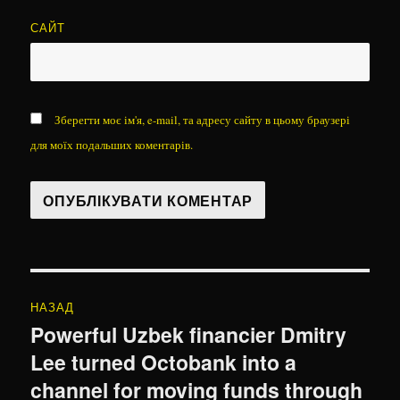
САЙТ
Зберегти моє ім'я, e-mail, та адресу сайту в цьому браузері
для моїх подальших коментарів.
Навігація
НАЗАД
записів
Powerful Uzbek financier Dmitry
Попередній
Lee turned Octobank into a
запис:
channel for moving funds through