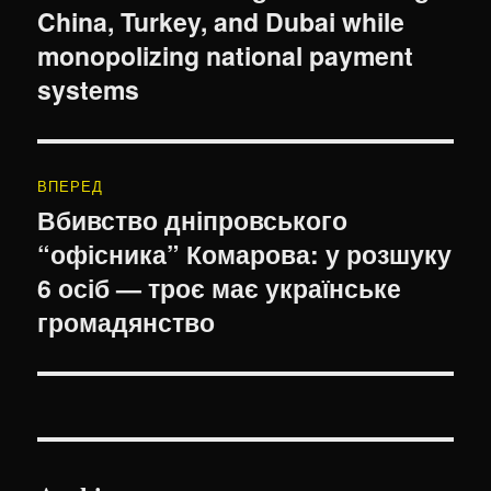
China, Turkey, and Dubai while
monopolizing national payment
systems
ВПЕРЕД
Вбивство дніпровського
Наступний
“офісника” Комарова: у розшуку
запис:
6 осіб — троє має українське
громадянство