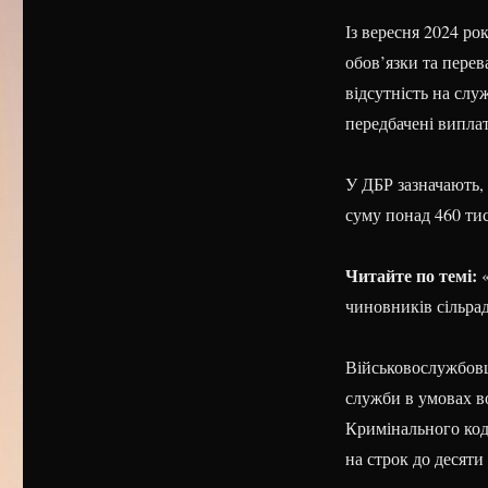
Із вересня 2024 ро
обов’язки та пере
відсутність на слу
передбачені випла
У ДБР зазначають,
суму понад 460 тис
Читайте по темі:
«
чиновників сільра
Військовослужбовц
служби в умовах во
Кримінального код
на строк до десяти 