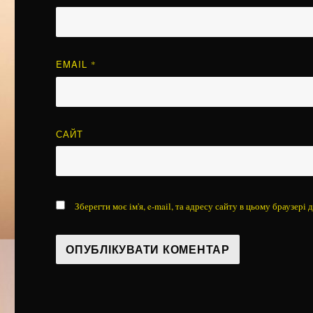
EMAIL
*
САЙТ
Зберегти моє ім'я, e-mail, та адресу сайту в цьому браузері