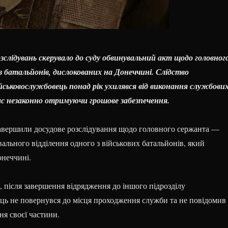
слідувань скерувало до суду обвинувальний акт щодо головног
 батальйонів, дислокованих на Донеччині. Слідство
йськовослужбовець понад рік ухилявся від виконання службови
час незаконно отримуючи грошове забезпечення.
вершили досудове розслідування щодо головного сержанта —
ального відділення одного з військових батальйонів, який
онеччині.
, після завершення відрядження до іншого підрозділу
ць не повернувся до місця проходження служби та не повідомив
ня своєї частини.