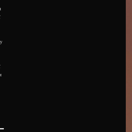
я
ї
 у
ї
м