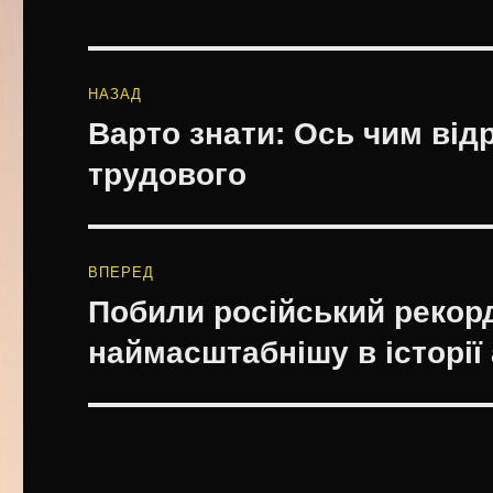
Навігація
НАЗАД
записів
Варто знати: Ось чим від
Попередній
запис:
трудового
ВПЕРЕД
Побили російський рекорд
Наступний
запис:
наймасштабнішу в історії