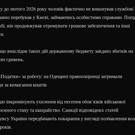
ку до лютого 2026 року чоловік фактично не виконував службові
важно перебував у Києві, займаючись особистими справами. Поп
жбі, він продовжував отримувати грошове забезпечення та інші
ти.
 що внаслідок таких дій державному бюджету завдано збитків на
яч гривень.
Податки» за роботу: на Одещині правоохоронці затримали
ди за вимагання коштів
ю інкримінують ухилення від несення обов’язків військової
єнного стану та шахрайство. Санкції відповідних статей
ексу України передбачають покарання у вигляді позбавлення вол
років.