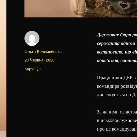
Державне бюро роз
сержанта одного з
Автор
Ольга Коломийська
встановило, що ві
Оприлюднено
20 Червня, 2026
обов’язків, водно
Категорії
Корупція
Працівники ДБР за
командира розвідув
дислокується на Д
За даними слідства
військовослужбове
про це командуван