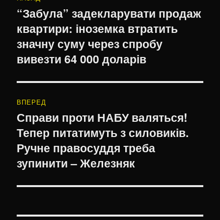
записів
“Забула” задекларувати продаж
Попередній
квартири: іноземка втратить
запис:
значну суму через спробу
вивезти 64 000 доларів
ВПЕРЕД
Справи проти НАБУ валяться!
Наступний
Тепер питатимуть з силовиків.
запис:
Ручне правосуддя треба
зупинити – Железняк