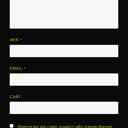
ІМ'Я
*
EMAIL
*
САЙТ
Зберегти моє ім'я, e-mail, та адресу сайту в цьому браузері