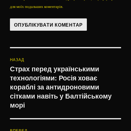
для моїх подальших коментарів.
Навігація
НАЗАД
записів
Страх перед українськими
Попередній
технологіями: Росія ховає
запис:
кораблі за антидроновими
сітками навіть у Балтійському
морі
ВПЕРЕД