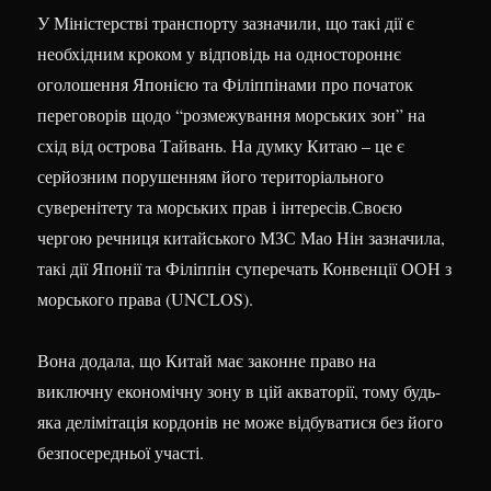
У Міністерстві транспорту зазначили, що такі дії є
необхідним кроком у відповідь на одностороннє
оголошення Японією та Філіппінами про початок
переговорів щодо “розмежування морських зон” на
схід від острова Тайвань. На думку Китаю – це є
серйозним порушенням його територіального
суверенітету та морських прав і інтересів.Своєю
чергою речниця китайського МЗС Мао Нін зазначила,
такі дії Японії та Філіппін суперечать Конвенції ООН з
морського права (UNCLOS).
Вона додала, що Китай має законне право на
виключну економічну зону в цій акваторії, тому будь-
яка делімітація кордонів не може відбуватися без його
безпосередньої участі.