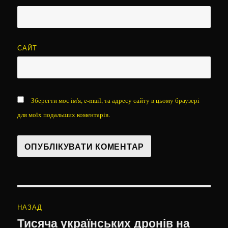
САЙТ
Зберегти моє ім'я, e-mail, та адресу сайту в цьому браузері
для моїх подальших коментарів.
Навігація
НАЗАД
записів
Тисяча українських дронів на
Попередній