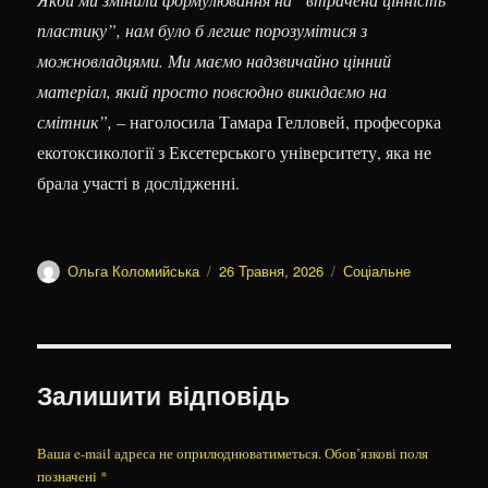
пластику”, нам було б легше порозумітися з
можновладцями. Ми маємо надзвичайно цінний
матеріал, який просто повсюдно викидаємо на
смітник”,
– наголосила Тамара Гелловей, професорка
екотоксикології з Ексетерського університету, яка не
брала участі в дослідженні.
Автор
Оприлюднено
Категорії
Ольга Коломийська
26 Травня, 2026
Соціальне
Залишити відповідь
Ваша e-mail адреса не оприлюднюватиметься.
Обов’язкові поля
позначені
*