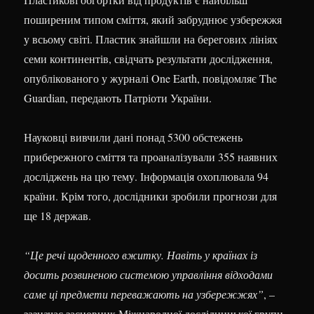
поширеним типом сміття, який забруднює узбережжя
у всьому світі. Пластик знайшли на берегових лініях
семи континентів, свідчать результати дослідження,
опублікованого у журналі One Earth, повідомляє The
Guardian, передають Патріоти України.
Науковці вивчили дані понад 5300 обстежень
прибережного сміття та проаналізували 355 наявних
досліджень на цю тему. Інформація охоплювала 94
країни. Крім того, дослідники зробили прогнози для
ще 18 держав.
“Це речі щоденного вжитку. Навіть у країнах із
досить розвиненою системою управління відходами
саме ці предмети переважають на узбережжях”
, –
зазначає засновник Міжнародної дослідницької групи