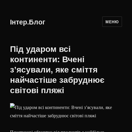
Інтер.Блог
МЕНЮ
Під ударом всі
континенти: Вчені
зʼясували, яке сміття
найчастіше забруднює
світові пляжі
Пластикові обгортки від продуктів є найбільш