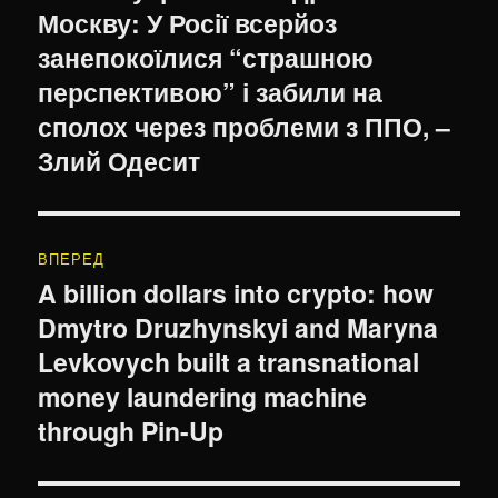
Москву: У Росії всерйоз
запис:
занепокоїлися “страшною
перспективою” і забили на
сполох через проблеми з ППО, –
Злий Одесит
ВПЕРЕД
A billion dollars into crypto: how
Наступний
Dmytro Druzhynskyi and Maryna
запис:
Levkovych built a transnational
money laundering machine
through Pin-Up