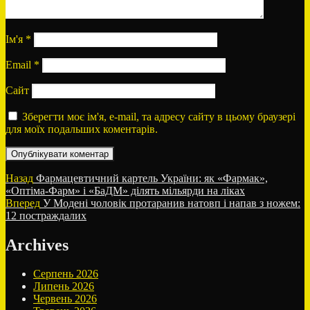
Ім'я
*
Email
*
Сайт
Зберегти моє ім'я, e-mail, та адресу сайту в цьому браузері
для моїх подальших коментарів.
Навігація
Попередній
Назад
Фармацевтичний картель України: як «Фармак»,
запис:
«Оптіма-Фарм» і «БаДМ» ділять мільярди на ліках
записів
Наступний
Вперед
У Модені чоловік протаранив натовп і напав з ножем:
запис:
12 постраждалих
Archives
Серпень 2026
Липень 2026
Червень 2026