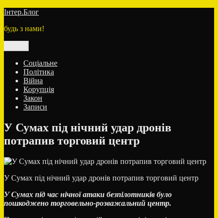
Перейти
Інтер.Блог
до
будь з нами!
вмісту
Меню
Соціальне
Політика
Війна
Корупція
Закон
Записи
У Сумах під нічний удар дронів
потрапив торговий центр
У Сумах під нічний удар дронів потрапив торговий центр
У Сумах під час нічної атаки безпілотників було
пошкоджено торговельно-розважальний центр.