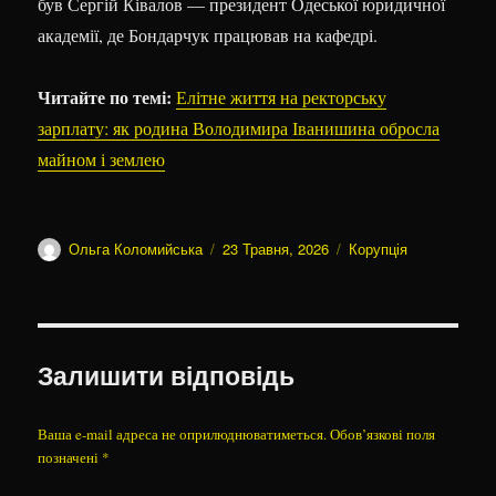
був Сергій Ківалов — президент Одеської юридичної
академії, де Бондарчук працював на кафедрі.
Читайте по темі:
Елітне життя на ректорську
зарплату: як родина Володимира Іванишина обросла
майном і землею
Автор
Оприлюднено
Категорії
Ольга Коломийська
23 Травня, 2026
Корупція
Залишити відповідь
Ваша e-mail адреса не оприлюднюватиметься.
Обов’язкові поля
позначені
*