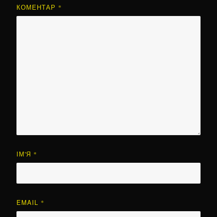
КОМЕНТАР
*
ІМ'Я
*
EMAIL
*