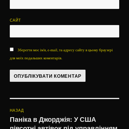
САЙТ
Зберегти моє ім'я, e-mail, та адресу сайту в цьому браузері
для моїх подальших коментарів.
Навігація
НАЗАД
записів
Паніка в Джорджія: У США
Попередній
півсотні автівок під управлінням
запис: