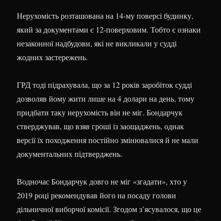
Нерухомість розташована на 14-му поверсі будинку,
який за документами є 12-поверховим. Тобто є ознаки
незаконної надбудови, які не викликали у судді
жодних застережень.
ГРД тоді підрахувала, що за 12 років заробіток судді
дозволяв йому жити лише на 4 долари на день, тому
придбати таку нерухомість він не міг. Бондарчук
стверджував, що взяв гроші із заощаджень, однак
версії їх походження постійно змінювалися й не мали
документальних підтверджень.
Водночас Бондарчук довго не міг «згадати», хто у
2019 році рекомендував його на посаду голови
дільничної виборчої комісії. Згодом з’ясувалося, що це