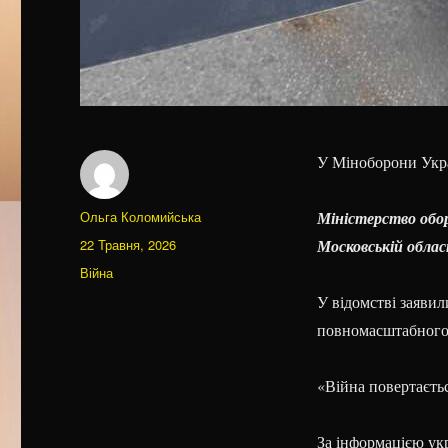
У Міноборони Укра
Автор
Ольга Коломийська
Міністерство обор
Оприлюднено
22 Травня, 2026
Московській облас
Категорії
Війна
У відомстві заяви
повномасштабного
«Війна повертаєть
За інформацією ук