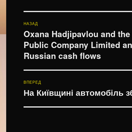
Навігація
НАЗАД
записів
Oxana Hadjipavlou and the 
Попередній
запис:
Public Company Limited and
Russian cash flows
ВПЕРЕД
На Київщині автомобіль зб
Наступний
запис: