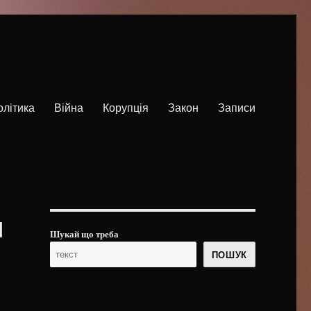
олітика
Війна
Корупція
Закон
Записи
и
Шукай що треба
ПОШУК