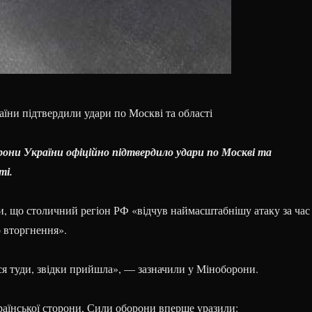
їни підтвердили удари по Москві та області
они України офіційно підтвердило удари по Москві та
ті.
ли, що столичний регіон РФ «відчув наймасштабнішу атаку за час
 вторгнення».
ся туди, звідки прийшла», — зазначили у Міноборони.
раїнської сторони, Сили оборони вперше уразили: