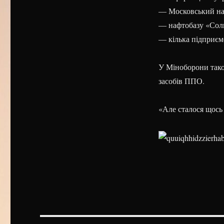
— Московський на
— нафтобазу «Сол
— кілька підприєм
У Міноборони тако
засобів ППО.
«Але сталося щось 