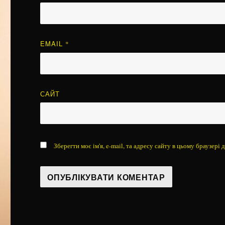
EMAIL
*
САЙТ
Зберегти моє ім'я, e-mail, та адресу сайту в цьому браузері