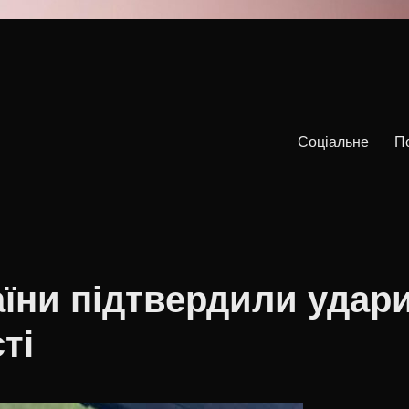
Соціальне
П
їни підтвердили удар
ті