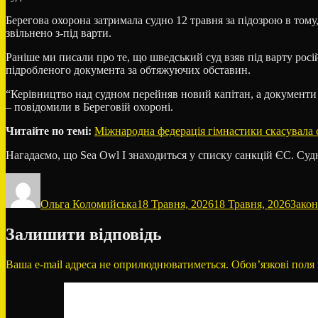
Берегова охорона затримала судно 12 травня за підозрою в том
звільнено з-під варти.
Раніше ми писали про те, що шведський суд взяв під варту росі
підробленого документа за обтяжуючих обставин.
“Керівництво над судном перейняв новий капітан, а документи 
– повідомили в Береговій охороні.
Читайте по темі:
Міжнародна федерація гімнастики скасувала са
Нагадаємо, що Sea Owl I знаходиться у списку санкцій ЄС. Судно
Автор
Оприлюднено
Катег
Ольга Коломийська
18 Травня, 2026
18 Травня, 2026
Закон
Залишити відповідь
Ваша e-mail адреса не оприлюднюватиметься.
Обов’язкові поля