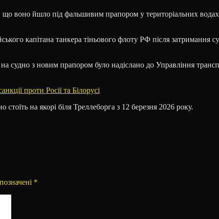
у, що воно йшло під фальшивим прапором у територіальних водах 
йського капітана танкера тіньового флоту РФ після затримання с
на судно з новим прапором було надіслано до Управління трансп
нкції проти Росії та Білорусі
 стоїть на якорі біля Треллеборга з 12 березня 2026 року.
орії
 позначені
*