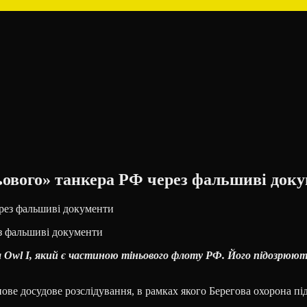
ньового» танкера РФ через фальшиві док
ез фальшиві документи
a Owl I, який є частиною тіньового флоту РФ. Його підозрюю
нове досудове розслідування, в рамках якого Берегова охорона п