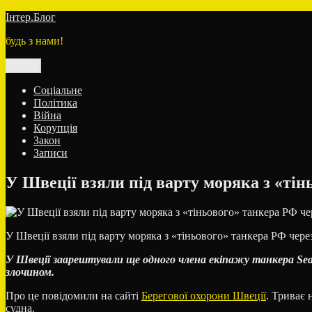
Перейти
Інтер.Блог
до
будь з нами!
вмісту
Меню
Соціальне
Політика
Війна
Корупція
Закон
Записи
У Швеції взяли під варту моряка з «ті
У Швеції взяли під варту моряка з «тіньового» танкера РФ чер
У Швеції заарештували ще одного члена екіпажу танкера Se
злочином.
Про це повідомили на сайті
Берегової охорони Швеції
. Триває 
судна.