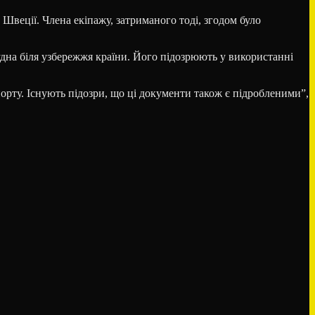
Швеції. Члена екіпажу, затриманого тоді, згодом було
удна біля узбережжя країни. Його підозрюють у використанні
орту. Існують підозри, що ці документи також є підробленими”,