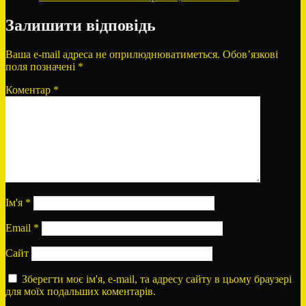
Залишити відповідь
Ваша e-mail адреса не оприлюднюватиметься.
Обов’язкові
поля позначені
*
Коментар
*
Ім'я
*
Email
*
Сайт
Зберегти моє ім'я, e-mail, та адресу сайту в цьому браузері
для моїх подальших коментарів.