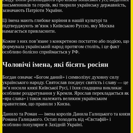
письменників та героїв, які творили українську державність,
зазначають Патріоти України.
Ці імена мають глибоке коріння в нашій культурі та
підтверджують зв’язок з Київською Руссю, яку Москва
намагається привласнити.
Кожне з них пов’язане з конкретною постаттю або подією, що
формувала український народ протягом століть, і це факт
особливо болісно сприймається у РФ.
Чоловічі імена, які бісять росіян
Богдан означає «Богом даний» і символізує духовну силу
українського народу. Святослав поєднує святість і славу — це
ім’я носили князі Київської Русі, і їхня спадщина викликає
особливе роздратування у Кремля. Ярослав перекладається як
«яра слава» і також належить великим українським
правителям, що правили з Києва.
Данило та Роман — імена королів Данила Галицького та князя
Романа Галицького. Остап походить від «Євстафій» і
особливо популярне в Західній Україні.