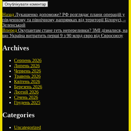
Навігація
Попередній
Назад
Лукашенко допоможе? РФ розглядає плани операцій у
запис:
південному та північному напрямках від території Білорусі, –
записів
Зеленський
Наступний
Вперед
Окупантам стане геть непереливки? ЗМІ дізналися, на
запис:
що Україна витратить перші 9 з 90 млрд євро від Євросоюзу
Archives
Серпень 2026
Липень 2026
Червень 2026
Травень 2026
Квітень 2026
Березень 2026
Лютий 2026
Січень 2026
Грудень 2025
Categories
Uncategorized