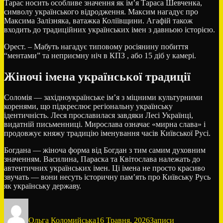
Тарас носить особливе значення як ім’я Тараса Шевченка,
символу українського відродження. Максим нагадує про
Максима Залізняка, ватажка Коліївщини. Агафій також
входить до традиційних українських імен з давньою історією.
Орест. – Мабуть нагадує типовому росіянину побиття
“ментами” та неприємну ніч в КПЗ , або 15 діб у камері.
Жіночі імена української традиції
Соломія — західноукраїнське ім’я з міцними культурними
коренями, що підкреслює регіональну українську
ідентичність. Леся прославилася завдяки Лесі Українці,
видатній письменниці. Мирослава означає «мирна слава» і
продовжує княжу традицію іменування часів Київської Русі.
Богдана — жіноча форма від Богдан з тим самим духовним
значенням. Василина, Параска та Квітослава належать до
автентичних українських імен. Ці імена не просто красиво
звучать — вони несуть історичну пам’ять про Київську Русь
як українську державу.
Автор
Оприлюднено
Категорії
Ольга Коломийська
16 Травня, 2026
Записи