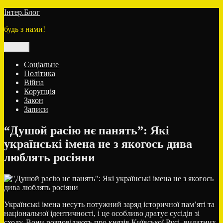
Перейти
Інтер.Блог
до
будь з нами!
вмісту
Меню
Соціальне
Політика
Війна
Корупція
Закон
Записи
“Душой расію нє панять”: Які
українські імена не з якогось дива
люблять росіяни
Українські імена несуть потужний заряд історичної пам’яті та
національної ідентичності, і це особливо дратує сусідів зі
сходу. Вони розповідають про князів Київської Русі, видатних