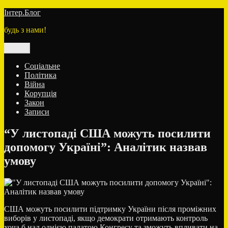
Перейти
Інтер.Блог
до
будь з нами!
вмісту
Меню
Соціальне
Політика
Війна
Корупція
Закон
Записи
“У листопаді США можуть посилити
допомогу Україні”: Аналітик назвав
умову
США можуть посилити підтримку України після проміжних
виборів у листопаді, якщо демократи отримають контроль
хоча б над однією палатою Конгресу та зможуть впливати на