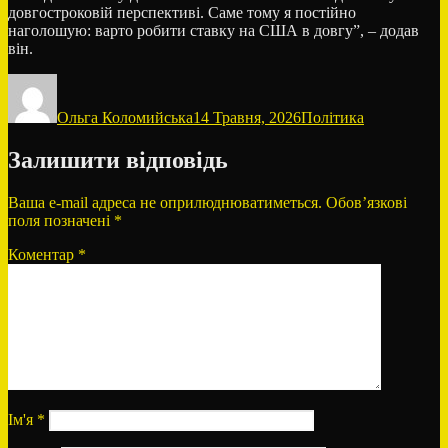
довгостроковій перспективі. Саме тому я постійно
наголошую: варто робити ставку на США в довгу”, – додав
він.
Автор
Оприлюднено
Категорії
Ольга Коломийська
14 Травня, 2026
Політика
Залишити відповідь
Ваша e-mail адреса не оприлюднюватиметься.
Обов’язкові
поля позначені
*
Коментар
*
Ім'я
*