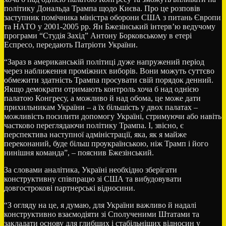
політику Дональда Трампа щодо Києва. Про це розповів
заступник помічника міністра оборони США з питань Європи
та НАТО у 2001-2005 рр. Ян Бжезінський інтерв’ю ведучому
програми “Студія Захід” Антону Борковському в етері
Еспресо, передають Патріоти України.
“Зараз в американській політиці дуже напружений період
через наближення проміжних виборів. Вони можуть суттєво
обмежити здатність Трампа просувати свій порядок денний.
Якщо демократи отримають контроль хоча б над однією
палатою Конгресу, а можливо й над обома, це може дати
прихильникам України – а їх більшість у двох палатах –
можливість посилити допомогу Україні, стримуючи або навіть
частково переглядаючи політику Трампа. І, звісно, є
перспектива наступної адміністрації, яка, як я майже
переконаний, буде більш проукраїнською, ніж Трамп і його
нинішня команда”, – пояснив Бжезінський.
За словами аналітика, Україні необхідно зберігати
конструктивну співпрацю зі США та вибудовувати
довгострокові партнерські відносини.
“З огляду на це, я думаю, для України важливо й надалі
конструктивно взаємодіяти зі Сполученими Штатами та
закладати основу для глибших і стабільніших відносин у