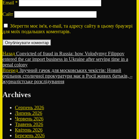
Email
*
Сайт
Зберегти моє ім'я, e-mail, та адресу сайту в цьому браузері
для моїх подальших коментарів.
Навігація
Попередній
Назад
Convicted of fraud in Russia: how Volodymyr Filippov
запис:
entered the car import business in Ukraine after serving time in a
записів
penal colony
Наступний
Вперед
Зручний гачок для московських чекістів: Новий
запис:
очільник столичної прокуратури має в Росії живих батьків, –
журналістське розслідування
Archives
Серпень 2026
Липень 2026
Червень 2026
Травень 2026
Квітень 2026
Березень 2026