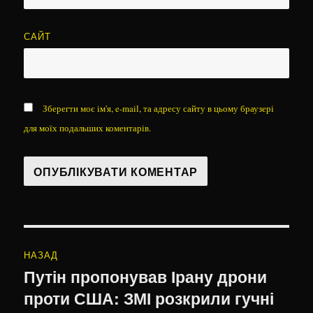
САЙТ
Зберегти моє ім'я, e-mail, та адресу сайту в цьому браузері
для моїх подальших коментарів.
Навігація
НАЗАД
записів
Путін пропонував Ірану дрони
Попередній
проти США: ЗМІ розкрили гучні
запис: