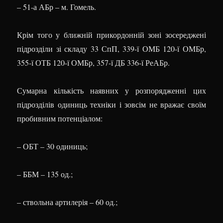
– 51-а АБр – м. Гомель.
Крім того у ближній прикордонній зоні зосереджені
підрозділи зі складу 33 СпП, 339-ї ОМБ 120-ї ОМБр,
355-ї ОТБ 120-ї ОМБр, 357-ї ДБ 336-ї РеАБр.
Сумарна кількість наявних у розпорядженні цих
підрозділів одиниць техніки і зовсім не вражає своїм
пробивним потенціалом:
– ОБТ – 30 одиниць;
– ББМ – 135 од.;
– ствольна артилерія – 60 од.;