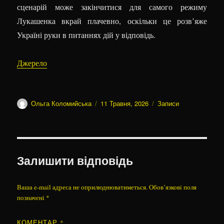
сценарій може закінчитися для самого режиму
Лукашенка вкрай плачевно, оскільки це розв’яже
Україні руки в питаннях дій у відповідь.
Джерело
Автор
Оприлюднено
Категорії
Ольга Коломийська
11 Травня, 2026
Записи
Залишити відповідь
Ваша e-mail адреса не оприлюднюватиметься.
Обов’язкові поля
позначені
*
КОМЕНТАР
*