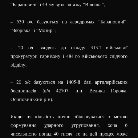
“Барановичі” і 43-му вузлі зв’язку “Вілейка”;
– 530 о/с базуються на аеродромах “Барановичі”,
“Зябрівка” і “Мозир”;
– 20 о/с входять до складу 313-ї військової
прокуратури гарнізону і 484-го військового слідчого
відділу;
– 20 о/с базуються на 1405-й базі артилерійських
боєприпасів (в/ч 42707, н.п. Велика Горожа,
Осиповицький р-н).
Якщо ця кількість почне збільшуватися з метою
формування ударного угруповання, хоча б
чисельністю понад 40 тисяч, то на цей процес може