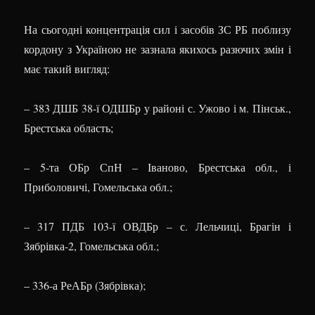
На сьогодні концентрація сил і засобів ЗС РБ поблизу
кордону з Україною не зазнала якихось разючих змін і
має такий вигляд:
– 383 ДШБ 38-ї ОДШБр у районі с. Ужово і м. Пінськ.,
Брестська область;
– 5-та ОБр СпН – Іваново, Брестська обл., і
Приболовичі, Гомельська обл.;
– 317 ПДБ 103-ї ОВДБр – с. Лельчиці, Брагін і
Зябрівка-2, Гомельська обл.;
– 336-а РеАБр (Зябрівка);