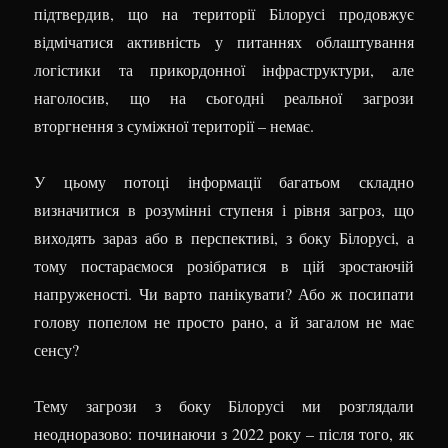
підтвердив, що на території Білорусі продовжує
відмічатися активність у питаннях облаштування
логістики та прикордонної інфраструктури, але
наголосив, що на сьогодні реальної загрози
вторгнення з суміжної території – немає.
У цьому потоці інформації багатьом складно
визначитися в розумінні ступеня і рівня загроз, що
виходять зараз або в перспективі, з боку Білорусі, а
тому постараємося розібратися в цій зростаючій
напруженості. Чи варто панікувати? Або ж посипати
голову попелом не просто рано, а й загалом не має
сенсу?
Тему загрози з боку Білорусі ми розглядали
неодноразово: починаючи з 2022 року – після того, як