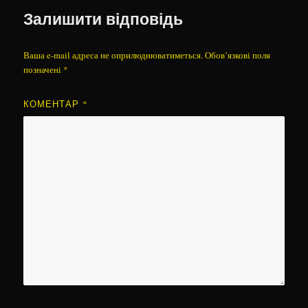
Залишити відповідь
Ваша e-mail адреса не оприлюднюватиметься.
Обов’язкові поля
позначені
*
КОМЕНТАР
*