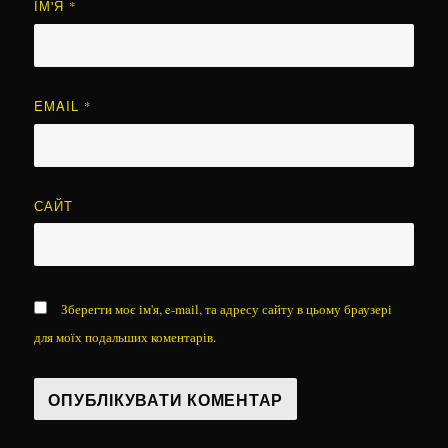
ІМ'Я
*
EMAIL
*
САЙТ
Зберегти моє ім'я, e-mail, та адресу сайту в цьому браузері
для моїх подальших коментарів.