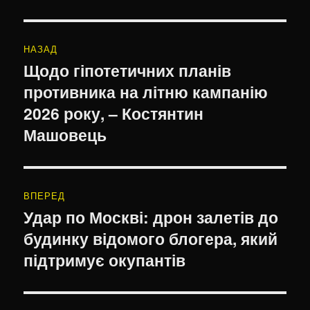
Навігація
НАЗАД
записів
Щодо гіпотетичних планів
Попередній
противника на літню кампанію
запис:
2026 року, – Костянтин
Машовець
ВПЕРЕД
Удар по Москві: дрон залетів до
Наступний
будинку відомого блогера, який
запис:
підтримує окупантів