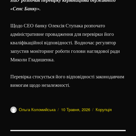
НБУ розпочав перевірку керівництва державного
«Сенс Банку».
Щодо СЕО банку Олексія Ступака розпочато
адміністративне провадження для перевірки його
кваліфікаційної відповідності. Водночас регулятор
запустив моніторинг роботи голови наглядової ради
Миколи Гладишенка.
Перевірка стосується його відповідності законодавчим
вимогам щодо незалежності.
Автор
Оприлюднено
Категорії
Ольга Коломийська
10 Травня, 2026
Корупція