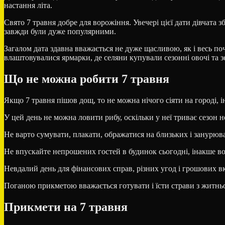
настання літа.
Свято 7 травня добре для ворожіння. Увечері цієї дати дівчата 
завжди були дуже популярними.
Загалом дата здавна вважається не дуже щасливою, як і весь по
влаштовувалися ярмарки, де селяни купували сезонні овочі та з
Що не можна робити 7 травня
Якщо 7 травня пішов дощ, то не можна нічого сіяти на городі, ін
У цей день не можна ловити рибу, оскільки у неї триває сезон н
Не варто сумувати, плакати, ображатися на близьких і занурюва
Не впускайте непрошених гостей в будинок сьогодні, інакше во
Невдалий день для фінансових справ, різних угод і грошових в
Поганою прикметою вважається готувати і їсти страви з житнь
Прикмети на 7 травня