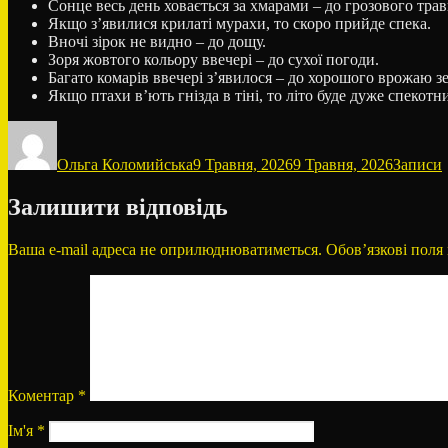
Сонце весь день ховається за хмарами – до грозового трав
Якщо з’явилися крилаті мурахи, то скоро прийде спека.
Вночі зірок не видно – до дощу.
Зоря жовтого кольору ввечері – до сухої погоди.
Багато комарів ввечері з’явилося – до хорошого врожаю з
Якщо птахи в’ють гнізда в тіні, то літо буде дуже спекотн
Автор
Оприлюднено
Категорі
Ольга Коломийська
9 Травня, 2026
9 Травня, 2026
Записи
Залишити відповідь
Ваша e-mail адреса не оприлюднюватиметься.
Обов’язкові поля
Коментар
*
Ім'я
*