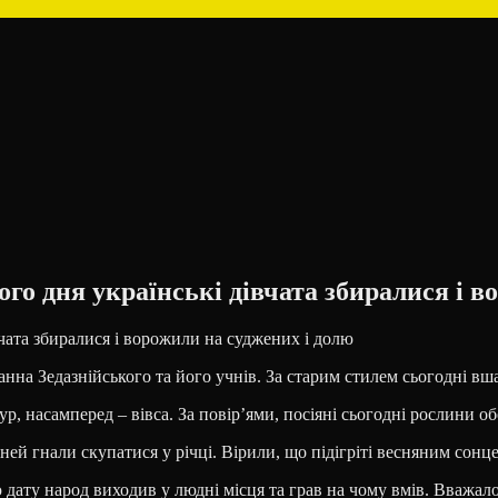
го дня українські дівчата збиралися і в
нна Зедазнійського та його учнів. За старим стилем сьогодні вш
ур, насамперед – вівса. За повір’ями, посіяні сьогодні рослини о
ей гнали скупатися у річці. Вірили, що підігріті весняним сонце
 дату народ виходив у людні місця та грав на чому вмів. Вважа