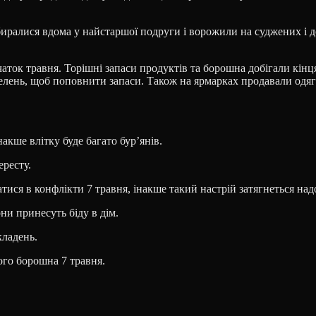
збиралися вдома у найстаршої подруги і ворожили на суджених і д
чаток травня. Торішні запаси продуктів та борошна добігали кінця
елень, щоб поповнити запаси. Також на ярмарках продавали одяг 
акше влітку буде багато бур’янів.
ересту.
тися в конфлікти 7 травня, інакше такий настрій затягнеться над
ни принесуть біду в дім.
кладень.
ого борошна 7 травня.