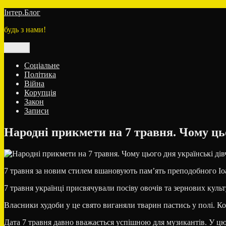
Перейти
Інтер.Блог
до
будь з нами!
вмісту
Меню
Соціальне
Політика
Війна
Корупція
Закон
Записи
Народні прикмети на 7 травня. Чому цьо
7 травня за новим стилем вшановують пам’ять преподобного Іоа
7 травня українці присвячували посіву овочів та зернових культ
Власники худоби у це свято виганяли тварин пастись у полі. Кон
Дата 7 травня давно вважається успішною для музикантів. У цю