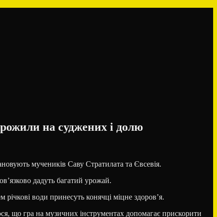
орожили на суджених і долю
ановують мучеників Саву Стратилата та Євсевія.
бов’язково дадуть багатий урожай.
м річкові води принесуть конячці міцне здоров’я.
лося, що гра на музичних інструментах допомагає прискорити