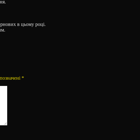
ня.
ернових в цьому році.
им.
ї
 позначені
*