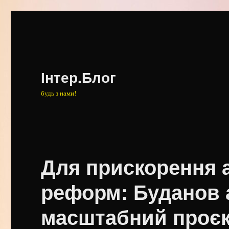
Інтер.Блог
будь з нами!
Для прискорення 
реформ: Буданов 
масштабний проє