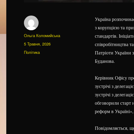
Україна розпочина
з корупцією та пр
Автор
Ольга Коломийська
стандартів. Ініціа
Оприлюднено
5 Травня, 2026
співробітництва т
Категорії
Політика
Патріоти України 
Буданова.
Керівник Офісу пр
зустрічі з делегац
зустрічі з делегац
обговорили старт 
реформ в Україні»,
Повідомляється, щ