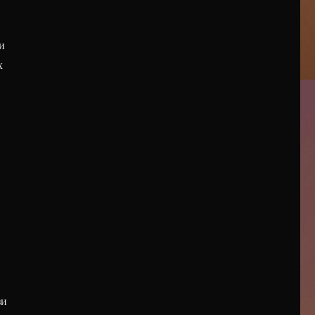
и
х
зи