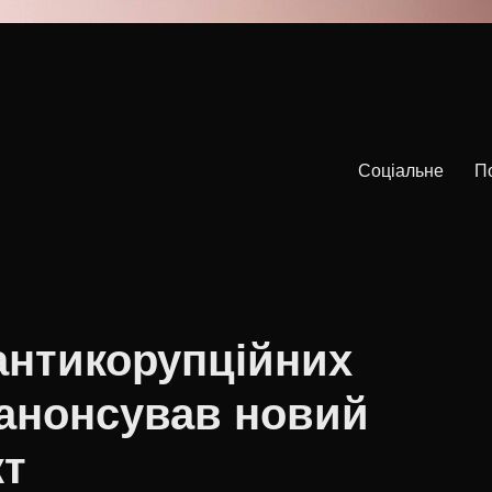
Соціальне
П
антикорупційних
анонсував новий
кт