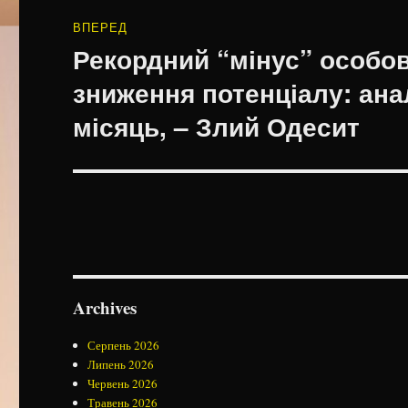
ВПЕРЕД
Рекордний “мінус” особов
Наступний
запис:
зниження потенціалу: аналі
місяць, – Злий Одесит
Archives
Серпень 2026
Липень 2026
Червень 2026
Травень 2026