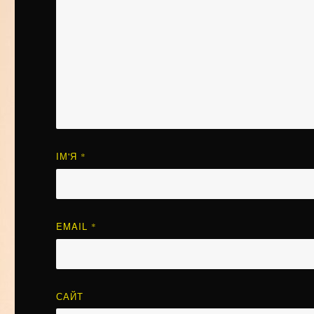
ІМ'Я
*
EMAIL
*
САЙТ