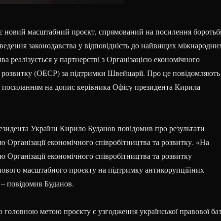
є новий масштабний проєкт, спрямований на посилення боротьб
иведення законодавства у відповідність до найвищих міжнародни
тива реалізується у партнерстві з Організацією економічного
а розвитку (ОЕСР) за підтримки Швейцарії. Про це повідомляють
з посиланням на допис керівника Офісу президента Кирила
езидента України Кирило Буданов повідомив про результати
ією Організації економічного співробітництва та розвитку. «На
ією Організації економічного співробітництва та розвитку
нового масштабного проєкту на підтримку антикорупційних
 – повідомив Буданов.
о головною метою проєкту є узгодження української правової ба