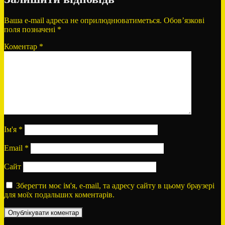
Ваша e-mail адреса не оприлюднюватиметься.
Обов’язкові
поля позначені
*
Коментар
*
Ім'я
*
Email
*
Сайт
Зберегти моє ім'я, e-mail, та адресу сайту в цьому браузері
для моїх подальших коментарів.