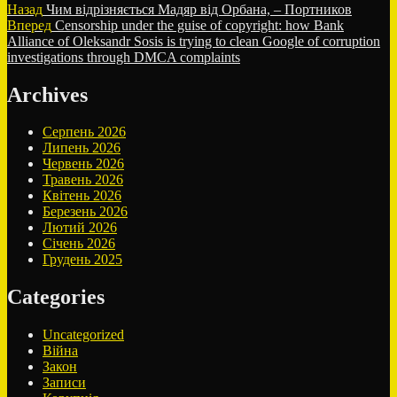
Навігація
Попередній
Назад
Чим відрізняється Мадяр від Орбана, – Портников
запис:
Наступний
Вперед
Censorship under the guise of copyright: how Bank
записів
запис:
Alliance of Oleksandr Sosis is trying to clean Google of corruption
investigations through DMCA complaints
Archives
Серпень 2026
Липень 2026
Червень 2026
Травень 2026
Квітень 2026
Березень 2026
Лютий 2026
Січень 2026
Грудень 2025
Categories
Uncategorized
Війна
Закон
Записи