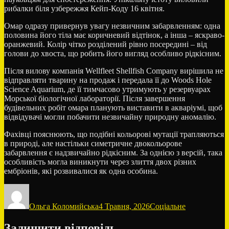
рибалки біля узбережжя Кейп-Коду 16 квітня.
Омар одразу привернув увагу незвичним забарвленням: одна
половина його тіла має коричневий відтінок, а інша – яскраво-
оранжевий. Колір чітко розділений рівно посередині – від
голови до хвоста, що робить його вигляд особливо рідкісним.
Після вилову компанія Wellfleet Shellfish Company вирішила не
відправляти тварину на продаж і передала її до Woods Hole
Science Aquarium, де її тимчасово утримують у резервуарах
Морської біологічної лабораторії. Після завершення
будівельних робіт омара планують виставити в акваріумі, щоб
відвідувачі могли побачити незвичайну природну аномалію.
Фахівці пояснюють, що подібні кольорові мутації трапляються
в природі, але настільки симетричне двокольорове
забарвлення є надзвичайно рідкісним. За однією з версій, така
особливість могла виникнути через злиття двох різних
ембріонів, які розвивалися як одна особина.
Автор
Оприлюднено
Категорії
Ольга Коломийська
4 Травня, 2026
Соціальне
Залишити відповідь