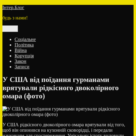
Перейти
Інтер.Блог
до
будь з нами!
вмісту
Меню
Соціальне
Політика
Війна
Корупція
Закон
Записи
У США від поїдання гурманами
врятували рідкісного двоколірного
омара (фото)
У США рідкісного двоколірного омара врятували від того,
щоб він опинився на кухонній сковорідці, і передали
науковцям для спостереження. Унікальну істоту виловили