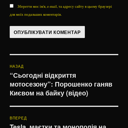
Зберегти моє ім'я, e-mail, та адресу сайту в цьому браузері
для моїх подальших коментарів.
Навігація
НАЗАД
записів
“Сьогодні відкриття
Попередній
мотосезону”: Порошенко ганяв
запис:
Києвом на байку (відео)
ВПЕРЕД
Tesla, маєтки та монополія на
Наступний