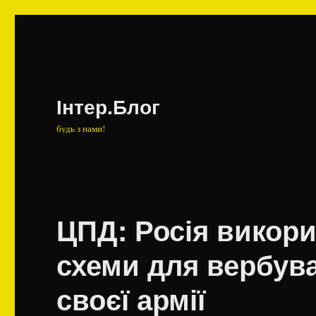
Інтер.Блог
будь з нами!
ЦПД: Росія викор
схеми для вербув
своєї армії