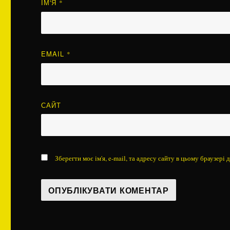
ІМ'Я
*
EMAIL
*
САЙТ
Зберегти моє ім'я, e-mail, та адресу сайту в цьому браузері