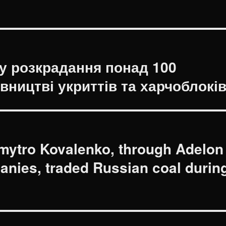
у розкрадання понад 100
вництві укриттів та харчоблокі
mytro Kovalenko, through Adelon
anies, traded Russian coal durin