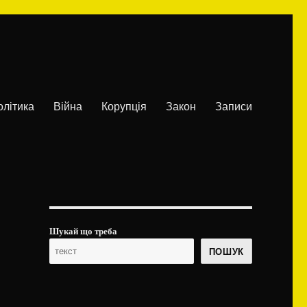
олітика
Війна
Корупція
Закон
Записи
Шукай що треба
ПОШУК