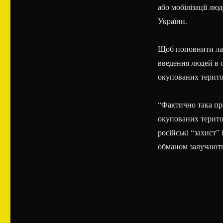
або мобілізації лю
України.
Щоб поповнити лави
введення людей в о
окупованих терито
“Фактично така пр
окупованих територ
російські “захист”
обманом залучають