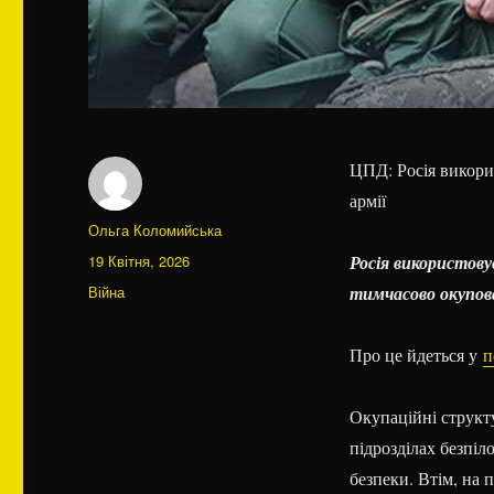
ЦПД: Росія викори
армії
Автор
Ольга Коломийська
Оприлюднено
19 Квітня, 2026
Росія використову
Категорії
Війна
тимчасово окупов
Про це йдеться у
п
Окупаційні структ
підрозділах безпіл
безпеки. Втім, на 