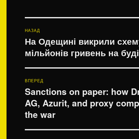
Навігація
НАЗАД
записів
На Одещині викрили схем
Попередній
запис:
мільйонів гривень на буді
ВПЕРЕД
Sanctions on paper: how D
Наступний
запис:
AG, Azurit, and proxy comp
the war