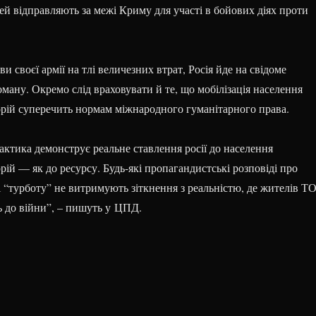
дей відправляють за межі Криму для участі в бойових діях проти
 своєї армії на тлі величезних втрат, Росія йде на свідоме
ману. Окремо слід враховувати й те, що мобілізація населення
рій суперечить нормам міжнародного гуманітарного права.
актика демонструє реальне ставлення росії до населення
ій — як до ресурсу. Будь-які пропагандистські розповіді про
 і “турботу” не витримують зіткнення з реальністю, де жителів Т
 до війни”, – пишуть у ЦПД.