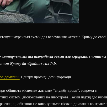
стовує шахрайські схеми для вербування жителів Криму до своєї
є маніпулятивні та шахрайські схеми для вербування жителів
аного Криму до збройних сил РФ.
овідомленні
Центру протидії дезінформації.
ури обіцяють місцевим жителям “службу вдома”, зокрема в
отних систем, дислокованих на півострові. Такий підхід дає ілюз
практиці ці обіцянки не виконуються: після підписання контракті