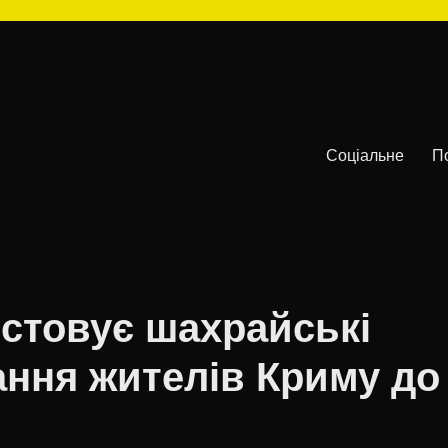
Соціальне
П
истовує шахрайські
ання жителів Криму до