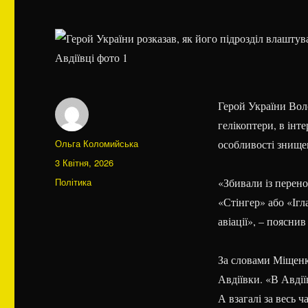
Герой України Вол
гелікоптери, в інт
Автор
Ольга Коломийська
особливості знищен
Оприлюднено
3 Квітня, 2026
Категорії
Політика
«Збивали із перено
«Стінгер» або «Ігл
авіації», – пояснив 
За словами Міщенка
Авдіївки. «В Авдії
А взагалі за весь 