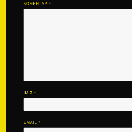
КОМЕНТАР
*
ІМ'Я
*
EMAIL
*