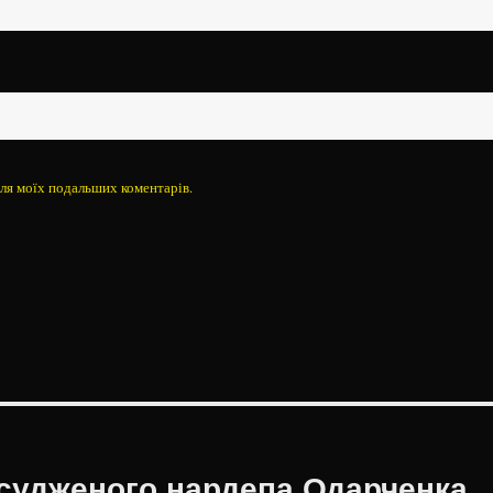
 для моїх подальших коментарів.
засудженого нардепа Одарченка