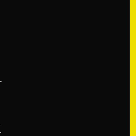
–
.
–