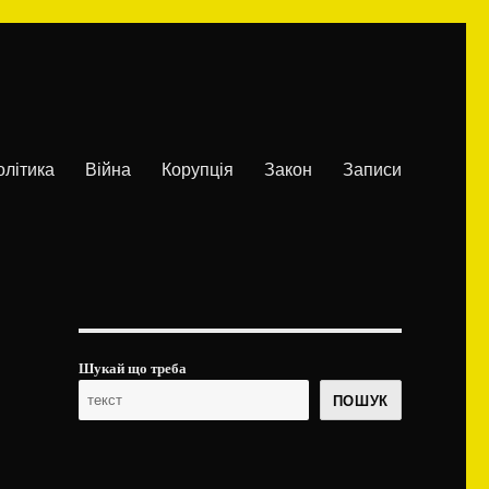
олітика
Війна
Корупція
Закон
Записи
Шукай що треба
ПОШУК