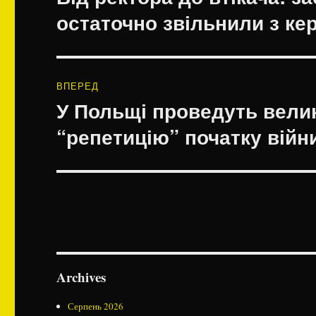
запис:
остаточно звільнили з кер
ВПЕРЕД
У Польщі проведуть велик
Наступний
запис:
“репетицію” початку війни
Archives
Серпень 2026