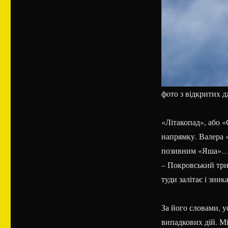
фото з відкритих д
«Літакопад», або 
напрямку. Валера 
позивним «Яша»… К
– Покровський три
туди залітає і зника
За його словами, у
випадкових дій. М