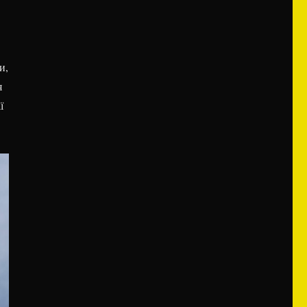
и,
я
ї