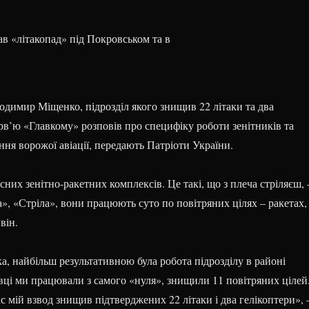
одимир Міщенко, підрозділ якого знищив 22 літаки та два
ерв’ю «Главкому» розповів про специфіку роботи зенітників та
ня ворожої авіації, передають Патріоти України.
сних зенітно-ракетних комплексів. Це такі, що з плеча стріляєш, 
а», «Стріла», вони працюють суто по повітряних цілях – ракетах,
він.
, найбільш результативною була робота підрозділу в районі
вці ми працювали з самого «нуля», знищили 11 повітряних цілей
час мій взвод знищив підтверджених 22 літаки і два гелікоптери», 