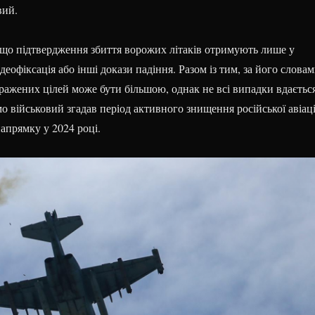
вий.
що підтвердження збиття ворожих літаків отримують лише у
деофіксація або інші докази падіння. Разом із тим, за його словам
уражених цілей може бути більшою, однак не всі випадки вдаєтьс
о військовий згадав період активного знищення російської авіаці
апрямку у 2024 році.