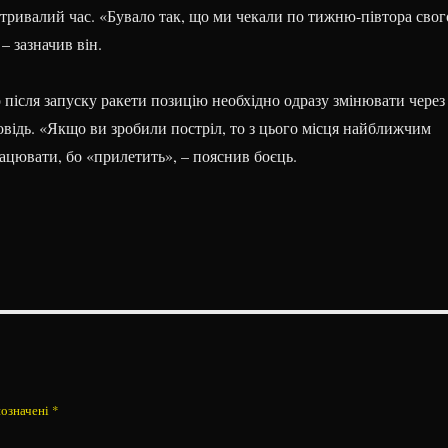
 тривалий час. «Бувало так, що ми чекали по тижню-півтора свог
– зазначив він.
 після запуску ракети позицію необхідно одразу змінювати через
овідь. «Якщо ви зробили постріл, то з цього місця найближчим
ацювати, бо «прилетить», – пояснив боєць.
позначені
*