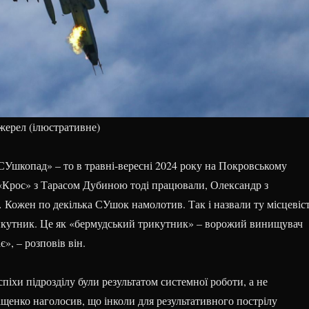
жерел (ілюстративне)
«СУшкопад» – то в травні-вересні 2024 року на Покровському
«Крос» з Тарасом Дубиною тоді працювали, Олександр з
ожен по декілька СУшок намолотив. Так і назвали ту місцевіс
кутник. Це як «бермудський трикутник» – ворожий винищувач
є», – розповів він.
спіхи підрозділу були результатом системної роботи, а не
іщенко наголосив, що інколи для результативного пострілу