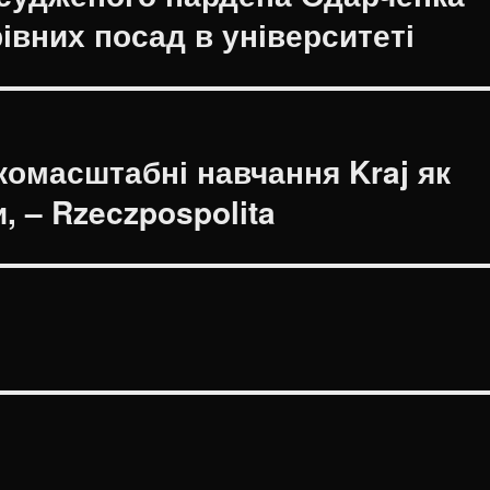
івних посад в університеті
омасштабні навчання Kraj як
, – Rzeczpospolita