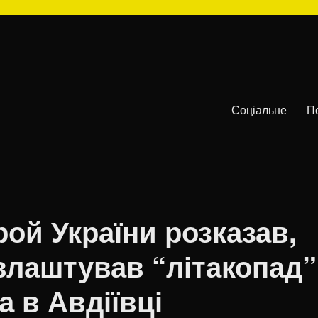
Соціальне
П
рой України розказав,
 влаштував “літакопад”
а в Авдіївці