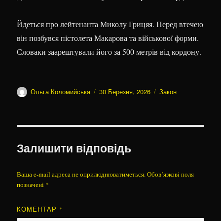
Йдеться про лейтенанта Миколу Грицяя. Перед втечею
він позбувся пістолета Макарова та військової форми.
Словаки заарештували його за 500 метрів від кордону.
Автор
Оприлюднено
Категорії
Ольга Коломийська
30 Березня, 2026
Закон
Залишити відповідь
Ваша e-mail адреса не оприлюднюватиметься.
Обов’язкові поля
позначені
*
КОМЕНТАР
*