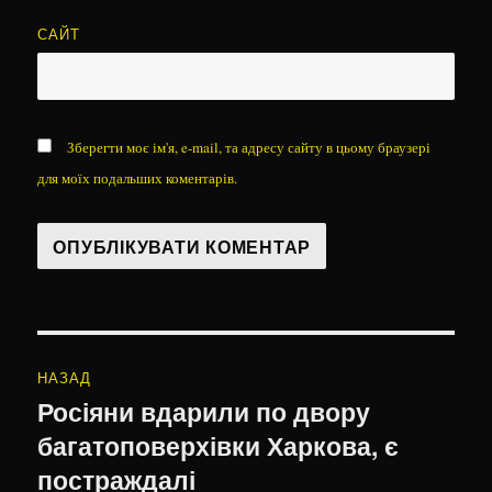
САЙТ
Зберегти моє ім'я, e-mail, та адресу сайту в цьому браузері
для моїх подальших коментарів.
Навігація
НАЗАД
записів
Росіяни вдарили по двору
Попередній
багатоповерхівки Харкова, є
запис:
постраждалі