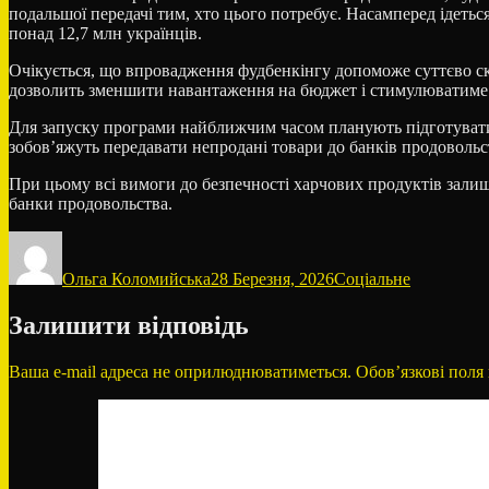
подальшої передачі тим, хто цього потребує. Насамперед ідетьс
понад 12,7 млн українців.
Очікується, що впровадження фудбенкінгу допоможе суттєво скор
дозволить зменшити навантаження на бюджет і стимулюватиме бі
Для запуску програми найближчим часом планують підготувати в
зобов’яжуть передавати непродані товари до банків продовольс
При цьому всі вимоги до безпечності харчових продуктів залиш
банки продовольства.
Автор
Оприлюднено
Категорії
Ольга Коломийська
28 Березня, 2026
Соціальне
Залишити відповідь
Ваша e-mail адреса не оприлюднюватиметься.
Обов’язкові поля