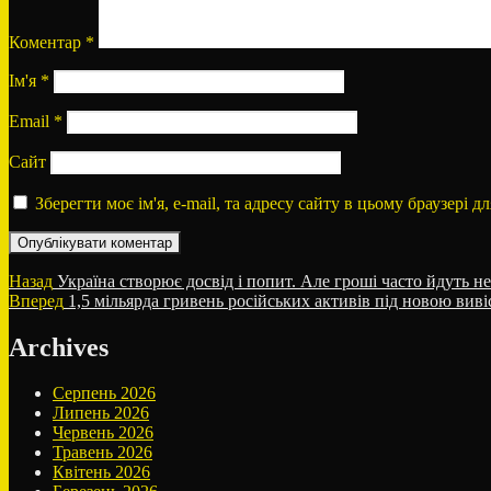
Коментар
*
Ім'я
*
Email
*
Сайт
Зберегти моє ім'я, e-mail, та адресу сайту в цьому браузері 
Навігація
Попередній
Назад
Україна створює досвід і попит. Але гроші часто йдуть н
запис:
Наступний
Вперед
1,5 мільярда гривень російських активів під новою вив
записів
запис:
Archives
Серпень 2026
Липень 2026
Червень 2026
Травень 2026
Квітень 2026