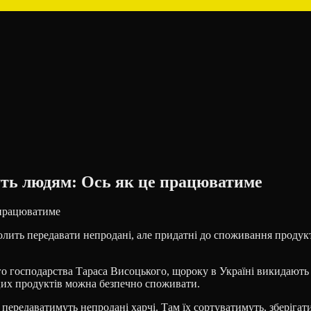
уть людям: Ось як це працюватиме
лить передавати непродані, але придатні до споживання продукти
ого господарства Тараса Висоцького, щороку в Україні викидають
цих продуктів можна безпечно споживати.
передаватимуть непродані харчі. Там їх сортуватимуть, зберігат