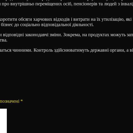
я про внутрішньо переміщених осіб, пенсіонерів та людей з інва
отити обсяги харчових відходів і витрати на їх утилізацію, які н
знес до соціально відповідальної діяльності.
ідповідні законодавчі зміни. Зокрема, на продуктах можуть запр
тва.
аться чинними. Контроль здійснюватимуть державні органи, а від
 позначені
*