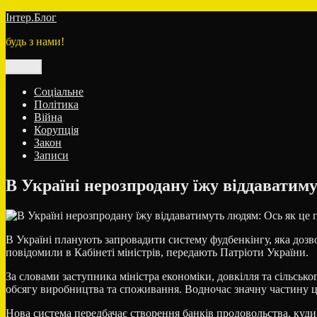
Перейти
Інтер.Блог
до
будь з нами!
вмісту
Меню
Соціальне
Політика
Війна
Корупція
Закон
Записи
В Україні нерозпродану їжу віддаватим
В Україні планують запровадити систему фудбенкінгу, яка дозво
повідомили в Кабінеті міністрів, передають Патріоти України.
За словами заступника міністра економіки, довкілля та сільськ
обсягу виробництва та споживання. Водночас значну частину 
Нова система передбачає створення банків продовольства, куди 