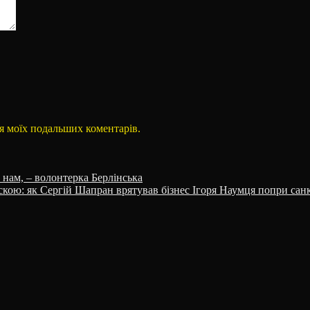
для моїх подальших коментарів.
е нам, – волонтерка Берлінська
іскою: як Сергій Шапран врятував бізнес Ігоря Наумця попри санк