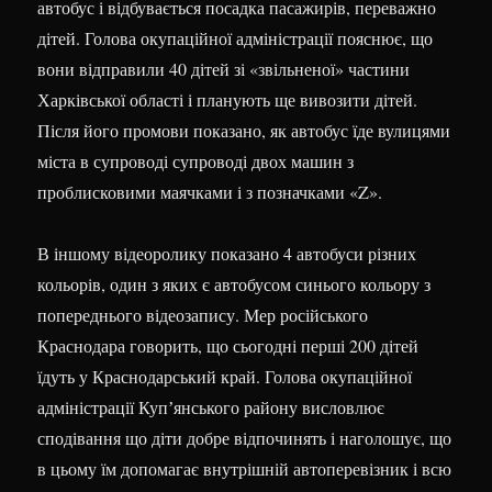
автобус і відбувається посадка пасажирів, переважно
дітей. Голова окупаційної адміністрації пояснює, що
вони відправили 40 дітей зі «звільненої» частини
Харківської області і планують ще вивозити дітей.
Після його промови показано, як автобус їде вулицями
міста в супроводі супроводі двох машин з
проблисковими маячками і з позначками «Z».
В іншому відеоролику показано 4 автобуси різних
кольорів, один з яких є автобусом синього кольору з
попереднього відеозапису. Мер російського
Краснодара говорить, що сьогодні перші 200 дітей
їдуть у Краснодарський край. Голова окупаційної
адміністрації Купʼянського району висловлює
сподівання що діти добре відпочинять і наголошує, що
в цьому їм допомагає внутрішній автоперевізник і всю