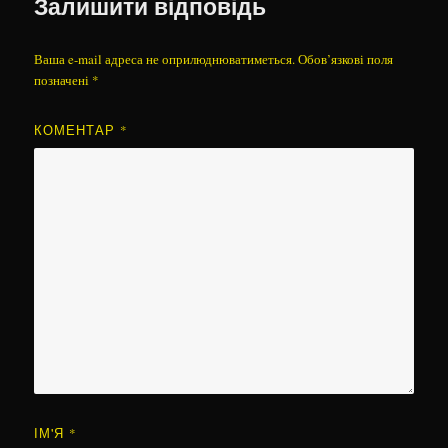
Залишити відповідь
Ваша e-mail адреса не оприлюднюватиметься.
Обов’язкові поля
позначені
*
КОМЕНТАР
*
ІМ'Я
*