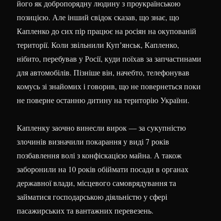
його як добропорядну людину з проукраїнською
позицією. Але інший свідок сказав, що знає, що
Капленко до сих пір працює на росіян на окупованій
території. Коли звільнили Купʼянськ, Капленко,
нібито, перебував у Росії, куди поїхав за запчастинами
для автомобілів. Пізніше він, начебто, телефонував
комусь зі знайомих і говорив, що не повернеться поки
не поверне останню дитину на територію України.
Капленку заочно винесли вирок — за сукупністю
злочинів визначили покарання у виді 7 років
позбавлення волі з конфіскацією майна. А також
заборонили на 10 років обіймати посади в органах
державної влади, місцевого самоврядування та
займатися господарською діяльністю у сфері
пасажирських та вантажних перевезень.