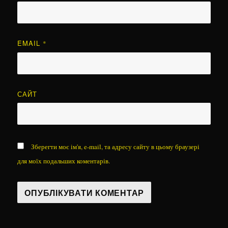
EMAIL
*
САЙТ
Зберегти моє ім'я, e-mail, та адресу сайту в цьому браузері
для моїх подальших коментарів.