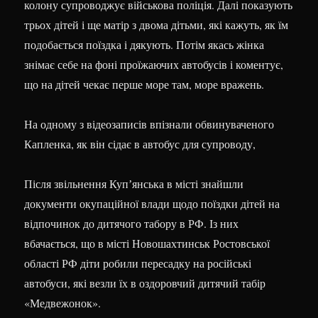
колону супроводжує військова поліція. Далі показують
трьох дітей і ще матір з двома дітьми, які кажуть, як їм
подобається поїздка і дякують. Потім якась жінка
знімає себе на фоні проїжаючих автобусів і коментує,
що на дітей чекає перше море там, море вражень.
На одному з відеозаписів впізнали обвинуваченого
Капленка, як він сідає в автобус для супроводу,
Після звільнення Купʼянська в місті знайшли
документи окупаційної влади щодо поїздки дітей на
відпочинок до дитячого табору в РФ. Із них
вбачається, що в місті Новошахтинськ Ростовської
області РФ діти робили пересадку на російські
автобуси, які везли їх в оздоровчий дитячий табір
«Медвежонок».