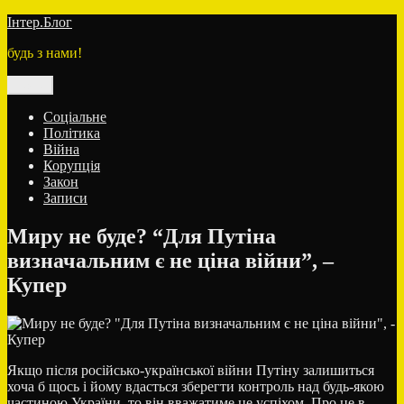
Перейти
Інтер.Блог
до
будь з нами!
вмісту
Меню
Соціальне
Політика
Війна
Корупція
Закон
Записи
Миру не буде? “Для Путіна
визначальним є не ціна війни”, –
Купер
Якщо після російсько-української війни Путіну залишиться
хоча б щось і йому вдасться зберегти контроль над будь-якою
частиною України, то він вважатиме це успіхом. Про це в