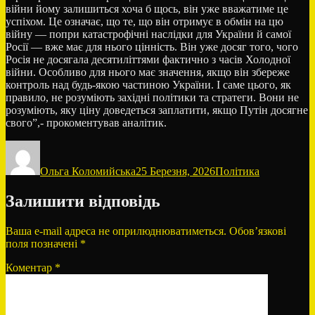
війни йому залишиться хоча б щось, він уже вважатиме це
успіхом. Це означає, що те, що він отримує в обмін на цю
війну — попри катастрофічні наслідки для України й самої
Росії — вже має для нього цінність. Він уже досяг того, чого
Росія не досягала десятиліттями фактично з часів Холодної
війни. Особливо для нього має значення, якщо він збереже
контроль над будь-якою частиною України. І саме цього, як
правило, не розуміють західні політики та стратеги. Вони не
розуміють, яку ціну доведеться заплатити, якщо Путін досягне
свого”,- прокоментував аналітик.
Автор
Оприлюднено
Категорії
Ольга Коломийська
25 Березня, 2026
Політика
Залишити відповідь
Ваша e-mail адреса не оприлюднюватиметься.
Обов’язкові
поля позначені
*
Коментар
*