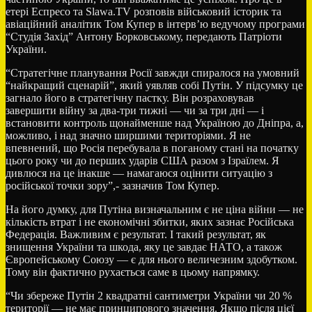
етері Еспресо та Slawa.TV розповів військовий історик та
авіаційний аналітик Том Купер в інтерв’ю ведучому програми
“Студія Захід” Антону Борковському, передають Патріоти
України.
“Стратегічне планування Росії завжди спиралося на умовний
“найкращий сценарій”, який уявляв собі Путін. У підсумку це
загнало його в стратегічну пастку. Він розраховував
завершити війну за два-три тижні — чи за три дні — і
встановити контроль щонайменше над Україною до Дніпра, а,
можливо, і над значно ширшими територіями. Я не
впевнений, що Росія перебувала в поганому стані на початку
цього року чи до перших ударів США разом з Ізраїлем. Я
дивлюся на це інакше — намагаюся оцінити ситуацію з
російської точки зору”,- зазначив Том Купер.
На його думку, для Путіна визначальним є не ціна війни — не
кількість втрат і не економічні збитки, яких зазнає Російська
Федерація. Важливим є результат. І такий результат, як
знищення України та шкода, яку це завдає НАТО, а також
Європейському Союзу — є для нього величезним здобутком.
Тому він фактично рухається саме в цьому напрямку.
“Чи збереже Путін 2 квадратні сантиметри України чи 20 %
території — не має принципового значення. Якщо після цієї