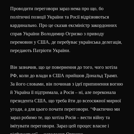
Проводити переговори зараз нема про що, бо
політичні позиції України та Росії відрізняються
кардинально. Про це сказав ексміністр закордонних
справ України Володимир Огризко з приводу
перемовин у США, де перебуває українська делегація,
передають Патріоти України.
Він зазначив, що це повернення до того, чого хотіла
РФ, коли до влади в США прийшов Дональд Трамп.
За його словами, він починав з ідеї припинення вогню
й Україна її підтримала, а Росія – ні, але переконала
президента США, що треба йти до всеосяжної мирної
угоди, а для цього почати переговори. “Фактично ми
зараз робимо те, що хотіла Росія – вести війну та
імітувати переговори. Зараз цей процес власне і
відбувається”, – наголосив Огризко.