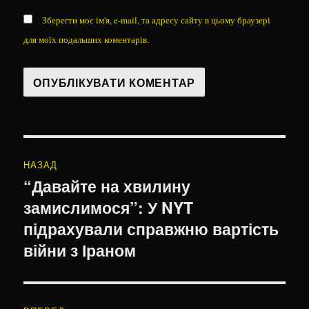
Зберегти моє ім'я, e-mail, та адресу сайту в цьому браузері
для моїх подальших коментарів.
Навігація
НАЗАД
записів
“Давайте на хвилину
Попередній
замислимося”: У NYT
запис:
підрахували справжню вартість
війни з Іраном