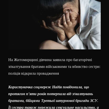
На Житомирщині дівчина заявила про багаторічні
зґвалтування братами-військовими та вбивство сестри:
поліція відкрила провадження
Користувачка соцмереж Надія повідомила, що
протягом п’яти років потерпала від зґвалтувань
братами, бійцями Третьої штурмової бригади ЗСУ.
Її сестра також пережила сексуальне насильство, а