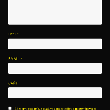
ІМ'Я
*
EMAIL
*
САЙТ
Зберегти моє ім'я, e-mail, та адресу сайту в цьому браузері