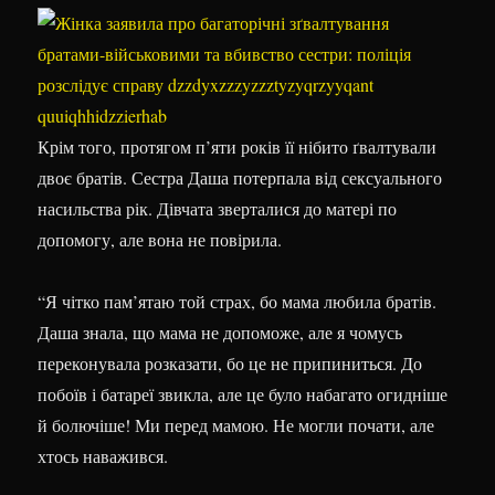
Крім того, протягом п’яти років її нібито ґвалтували
двоє братів. Сестра Даша потерпала від сексуального
насильства рік. Дівчата зверталися до матері по
допомогу, але вона не повірила.
“Я чітко пам’ятаю той страх, бо мама любила братів.
Даша знала, що мама не допоможе, але я чомусь
переконувала розказати, бо це не припиниться. До
побоїв і батареї звикла, але це було набагато огидніше
й болючіше! Ми перед мамою. Не могли почати, але
хтось наважився.