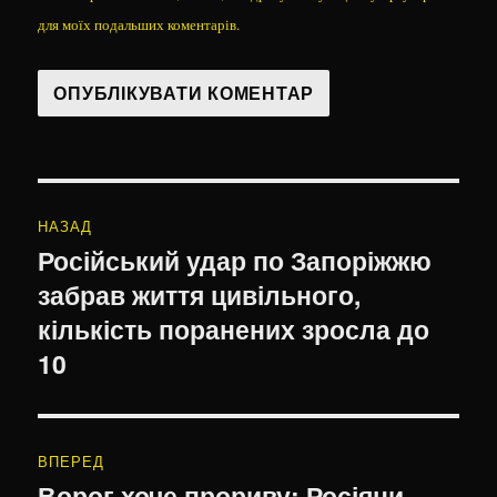
для моїх подальших коментарів.
Навігація
НАЗАД
записів
Російський удар по Запоріжжю
Попередній
забрав життя цивільного,
запис:
кількість поранених зросла до
10
ВПЕРЕД
Ворог хоче прориву: Росіяни
Наступний