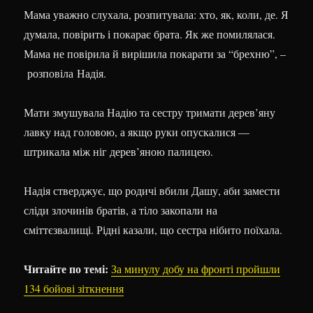
Мама уважно слухала, розпитувала: хто, як, коли, де. Я
думала, повірить і покарає брата. Як же помилялася.
Мама не повірила й вирішила покарати за “брехню”, –
розповіла Надія.
Мати змушувала Надію та сестру тримати дерев’яну
лавку над головою, а якщо руки опускалися —
штрикала між ніг дерев’яною палицею.
Надія стверджує, що родичі вбили Дашу, аби замести
сліди злочинів братів, а тіло закопали на
сміттєзвалищі. Рідні казали, що сестра нібито поїхала.
Читайте по темі:
За минулу добу на фронті пройшли
134 бойові зіткнення