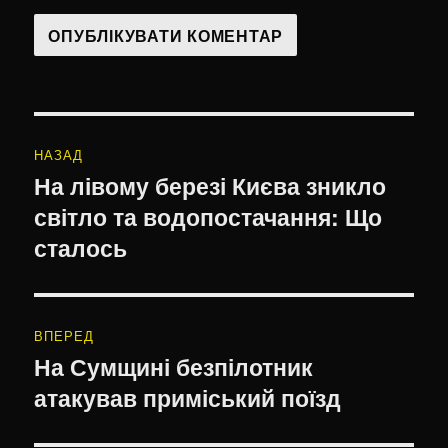
Навігація
НАЗАД
записів
На лівому березі Києва зникло
Попередній
світло та водопостачання: Що
запис:
сталось
ВПЕРЕД
На Сумщині безпілотник
Наступний
атакував приміський поїзд
запис: