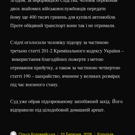
двох знайомих військовослужбовців передати
йому ще 400 тисяч гривень для купівлі автомобіля.
Проте обіцяний транспорт вони так і не отримали.
Слідчі оголосили чоловіку підозру за частиною
третьою статті 201-2 Кримінального кодексу України –
використання благодійних пожертв з метою
отримання прибутку, а також за частиною четвертою
статті 190 – шахрайство, вчинене у великих розмірах
під час воєнного стану.
Суд уже обрав підозрюваному запобіжний захід. Його
відправили під цілодобовий домашній арешт.
Автор
Оприлюднено
Категорії
Ольга Коломийська
22 Березня, 2026
Корупція