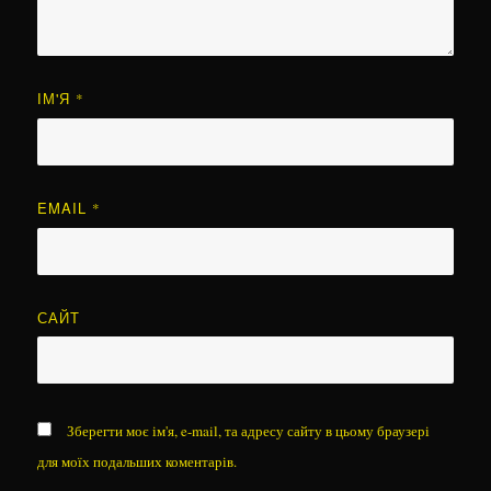
ІМ'Я
*
EMAIL
*
САЙТ
Зберегти моє ім'я, e-mail, та адресу сайту в цьому браузері
для моїх подальших коментарів.