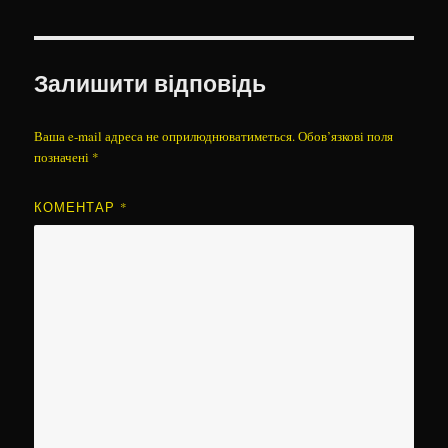
Залишити відповідь
Ваша e-mail адреса не оприлюднюватиметься.
Обов’язкові поля
позначені
*
КОМЕНТАР
*