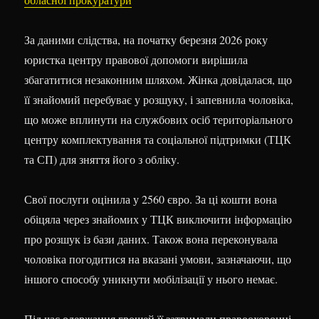
За даними слідства, на початку березня 2026 року
юристка центру правової допомоги вирішила
збагатитися незаконним шляхом. Жінка довідалася, що
її знайомий перебуває у розшуку, і запевнила чоловіка,
що може вплинути на службових осіб територіального
центру комплектування та соціальної підтримки (ТЦК
та СП) для зняття його з обліку.
Свої послуги оцінила у 2560 євро. За ці кошти вона
обіцяла через знайомих у ТЦК виключити інформацію
про розшук із бази даних. Також вона переконувала
чоловіка погодитися на вказані умови, зазначаючи, що
іншого способу уникнути мобілізації у нього немає.
Під час одержання грошей її затримали правоохоронці