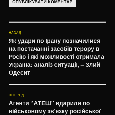
Навігація
НАЗАД
записів
Як удари по Ірану позначилися
Попередній
на постачанні засобів терору в
запис:
Росію і які можливості отримала
Україна: аналіз ситуації, – Злий
Одесит
ВПЕРЕД
Агенти “АТЕШ” вдарили по
Наступний
військовому зв’язку російської
запис: