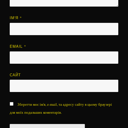
ІМ'Я
*
EMAIL
*
САЙТ
Зберегти моє ім'я, e-mail, та адресу сайту в цьому браузері
для моїх подальших коментарів.