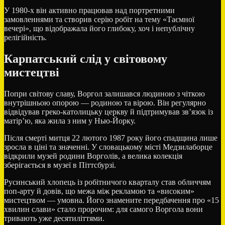
У 1980-х він активно працював над портретними
замовленнями та створив серію робіт на тему «Таємної
вечері», що відображала його глибоку, хоч і непублічну
релігійність.
Карпатський слід у світовому
мистецтві
Попри світову славу, Воргол залишався людиною з чіткою
внутрішньою опорою — родиною та вірою. Він регулярно
відвідував греко-католицьку церкву й підтримував зв’язок із
матір’ю, яка жила з ним у Нью-Йорку.
Після смерті митця 22 лютого 1987 року його спадщина лише
зросла в ціні та значенні. У словацькому місті
Медзилаборце
відкрили музей родини Ворголів, а велика колекція
зберігається в музеї в Піттсбурзі.
Русинський хлопець із робітничого кварталу став обличчям
поп-арту й довів, що межа між рекламою та «високим»
мистецтвом — умовна. Його знамените передбачення про «15
хвилин слави» стало пророчим: для самого Воргола вони
тривають уже десятиліттями.