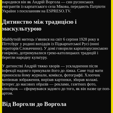
народився він як Андрій Воргола — син русинських
емігрантів із карпатського села Мікова, передають Патріоти
України з посиланням на ESPRESO.TV.
Дитинство між традицією і
маскультурою
Майбутній митець з’явився на світ 6 серпня 1928 року в
Піттсбург
у родині вихідців із Підкарпатської Русі (нині
територія Словаччини). У домі говорили карпаторусинською
говіркою, дотримувалися греко-католицьких традицій і
берегли народну культуру.
У дитинстві Андрій тяжко хворів — ускладнення після
інфекції надовго прикували його до ліжка. Саме тоді мати
приносила йому журнали, комікси, фотографії. Хлопчик
копіював зображення, вирізав картинки, збирав колажі.
Інтерес до масових образів — реклами, газетних фото,
кінозірок — сформувався задовго до того, як він назве це поп-
артом.
Від Ворголи до Воргола