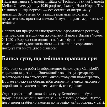
Після навчання в Carnegie Institute of Technology (нині Carnegie
Mellon University) він у 1949 році переїхав до Нью-Йорка. Там
і з’явився «Енді Воргол» — без останньої літери «а» у
прізвищі. Зміна імені була радше прагматичною, ніж
драматичною: простіша вимова й звучання для американської
публіки.
Спершу він працював ілюстратором, оформлював рекламу,
співпрацював із модними журналами Harper’s Bazaar і Vogue.
У 1950-х Воргол став одним із найзатребуваніших
комерційних художників міста — і ніколи не соромився
поєднувати мистецтво з бізнесом.
Банка супу, що змінила правила гри
1962 року серія робіт із зображенням банок супу
Campbell’s
спричинила резонанс. Звичайний товар із супермаркету
перетворився на арт-об’єкт. Використовуючи шовкографію,
Воргол тиражував образи, ніби доводячи: в епоху масового
виробництва мистецтво теж може бути серійним.
Одна з робіт — «Велика банка супу Кемпбелл» — була
продана на аукціоні
Christie’s
за 23 мільйони доларів. Відтоді
його твори стабільно входять до переліку найдорожчих у світі.