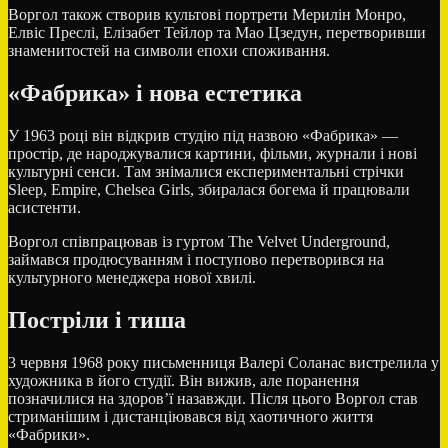
Воргол також створив культові портрети
Мерилін Монро
,
Елвіс Преслі
,
Елізабет Тейлор
та
Мао Цзедун
, перетворивши
знаменитостей на символи епохи споживання.
«Фабрика» і нова естетика
У 1963 році він відкрив студію під назвою «Фабрика» —
простір, де народжувалися картини, фільми, журнали і нові
культурні сенси. Там знімалися експериментальні стрічки
Sleep, Empire, Chelsea Girls, збиралася богема й працювали
асистенти.
Воргол співпрацював із гуртом
The Velvet Underground
,
займався продюсуванням і поступово перетворився на
культурного менеджера нової хвилі.
Постріли і тиша
3 червня 1968 року письменниця
Валері Соланас
вистрелила у
художника в його студії. Він вижив, але поранення
позначилися на здоров’ї назавжди. Після цього Воргол став
стриманішим і дистанціювався від хаотичного життя
«Фабрики».