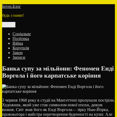
Перейти
Інтер.Блог
до
будь з нами!
вмісту
Меню
Соціальне
Політика
Війна
Корупція
Закон
Записи
Банка супу за мільйони: Феномен Енді
Воргола і його карпатське коріння
3 червня 1968 року в студії на Мангеттені пролунали постріли.
Художник, який уже став символом нової епохи, дивом
вижив. Світ знав його як
Енді Воргола
— зірку Нью-Йорка,
провокатора і майстра перетворення буденності на культ. Але