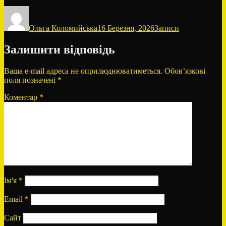
Автор
Оприлюднено
Категорії
Ольга Коломийська
16 Березня, 2026
Записи
Залишити відповідь
Ваша e-mail адреса не оприлюднюватиметься.
Обов’язкові
поля позначені
*
Коментар
*
Ім'я
*
Email
*
Сайт