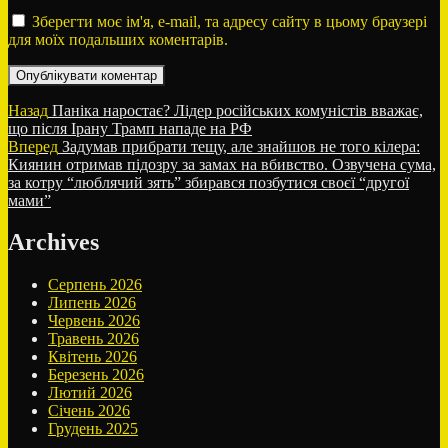
Зберегти моє ім'я, e-mail, та адресу сайту в цьому браузері
для моїх подальших коментарів.
Навігація
Попередній
Назад
Паніка наростає? Лідер російських комуністів вважає,
запис:
що після Ірану Трамп нападе на РФ
записів
Наступний
Вперед
Задумав прибрати тещу, але знайшов не того кілера:
запис:
Киянин отримав підозру за замах на вбивство. Озвучена сума,
за котру “люблячий зять” збирався позбутися своєї “другої
мами”
Archives
Серпень 2026
Липень 2026
Червень 2026
Травень 2026
Квітень 2026
Березень 2026
Лютий 2026
Січень 2026
Грудень 2025