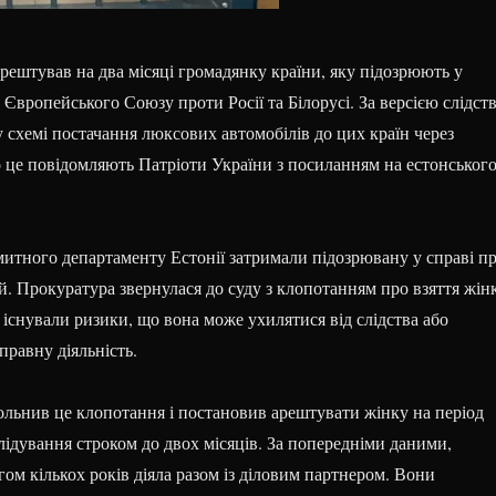
рештував на два місяці громадянку країни, яку підозрюють у
Європейського Союзу проти Росії та Білорусі. За версією слідств
у схемі постачання люксових автомобілів до цих країн через
 це повідомляють Патріоти України з посиланням на естонськог
митного департаменту Естонії затримали підозрювану у справі п
й. Прокуратура звернулася до суду з клопотанням про взяття жін
и існували ризики, що вона може ухилятися від слідства або
равну діяльність.
ольнив це клопотання і постановив арештувати жінку на період
лідування строком до двох місяців. За попередніми даними,
ом кількох років діяла разом із діловим партнером. Вони