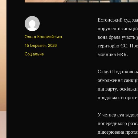
Естонський суд заа
порушенні санкцій 
Автор
Ольга Коломийська
вона брала участь 
Оприлюднено
15 Березня, 2026
територію ЄС. Про
Категорії
Соціальне
мовника ERR.
Слідчі Податково-
обходження санкці
під варту, оскільк
продовжити протип
У четвер суд задов
попереднього розс
підозрювана протяг