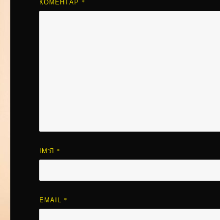
КОМЕНТАР
*
ІМ'Я
*
EMAIL
*