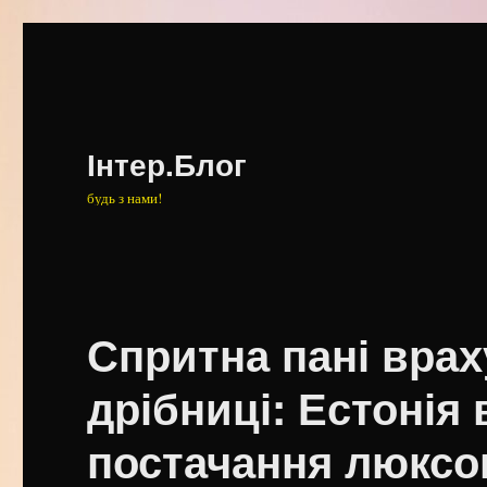
Інтер.Блог
будь з нами!
Спритна пані врах
дрібниці: Естонія
постачання люксо