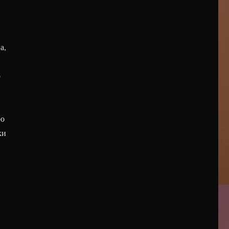
а,
о
ро
ки