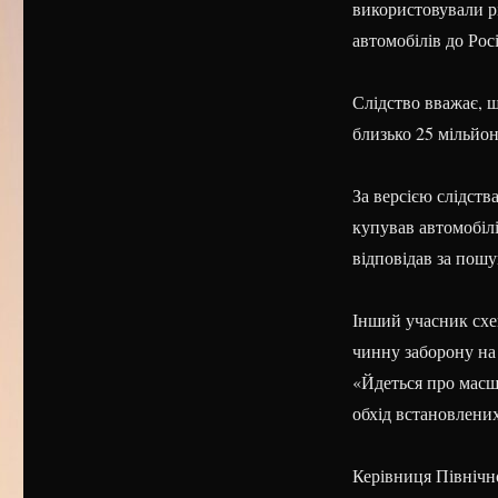
використовували рі
автомобілів до Росі
Слідство вважає, щ
близько 25 мільйо
За версією слідств
купував автомобілі
відповідав за пошу
Інший учасник схе
чинну заборону на 
«Йдеться про масш
обхід встановлених
Керівниця Північн