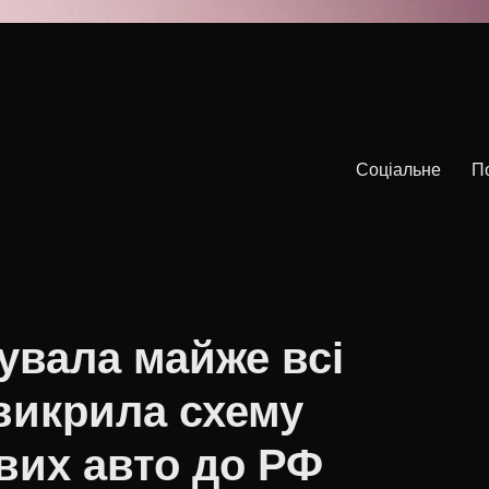
Соціальне
П
увала майже всі
 викрила схему
вих авто до РФ