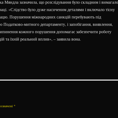
ка Мяндла зазначила, що розслідування було складним і вимагал
аці. «Слідство було дуже насиченим деталями і включало тісну
ацю. Порушення міжнародних санкцій перебувають під
 Податково-митного департаменту, і запобігання, виявлення,
ипинення кожного порушення допомагає забезпечити роботу
й та їхній реальний вплив», – заявила вона.
позначені
*