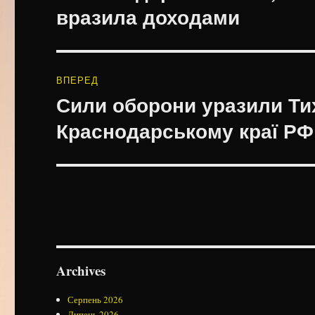
запис:
вразила доходами
ВПЕРЕД
Сили оборони уразили Ти
Наступний
запис:
Краснодарському краї РФ
Archives
Серпень 2026
Липень 2026