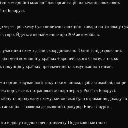
зні комерційні компанії для організації постачання люксових
ї та Білорусі.
о через цю схему було вивезено санкційні товари на загальну су
нів євро. Йдеться щонайменше про 209 автомобілів.
а, учасники схеми діяли скоординовано. Один із підозрюваних
 від імені компаній у країнах Європейського Союзу, а також
к покупців у країнах призначення та комунікацію з ними.
ми організовував логістику таким чином, щоб автомобілі, попри
експорт, все ж потрапляли до партнерів у Росії та Білорусі.
табну та продуману схему, метою якої було отримання доходу та
 санкцій», – заявила державний прокурор Енелі Лаурітс.
ого відділу слідчого департаменту Податково-митного