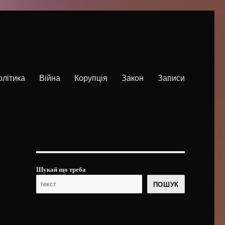
олітика
Війна
Корупція
Закон
Записи
Шукай що треба
ПОШУК