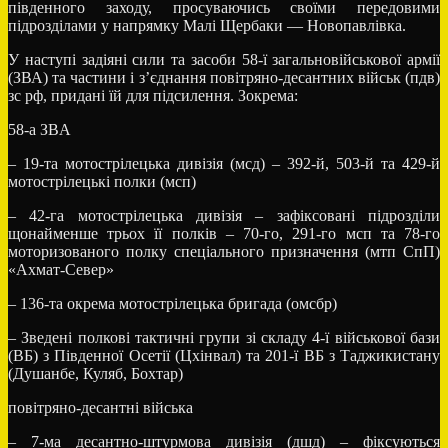
південного заходу, просуваючись своїми передовими
підрозділами у напрямку Малі Щербаки — Новопавлівка.
У наступі задіяні сили та засоби 58-ї загальновійськової армії
(ЗВА) та частини і з’єднання повітряно-десантних військ (пдв)
зс рф, придані їй для підсилення. Зокрема:
58-а ЗВA
– 19-та мотострілецька дивізія (мсд) – 392-й, 503-й та 429-й
мотострілецькі полки (мсп)
– 42-га мотострілецька дивізія – зафіксовані підрозділи
щонайменше трьох її полків – 70-го, 291-го мсп та 78-го
моторизованого полку спеціального призначення (мтп СпП)
«Ахмат-Север»
– 136-та окрема мотострілецька бригада (омсбр)
– Зведені полкові тактичні групи зі складу 4-ї військової бази
(ВБ) з Південної Осетії (Цхінвал) та 201-ї ВБ з Таджикистану
(Душанбе, Куляб, Бохтар)
повітряно-десантні війська
– 7-ма десантно-штурмова дивізія (дшд) – фіксуються