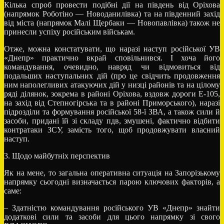
Кілька спроб провести подібні дії на південь від Оріхова
(напрямок Роботіно — Новоданилівка) та на південний захід
від міста (напрямок Малі Щербаки — Новопавлівка) також не
принесли успіху російським військам.
Отже, можна констатувати, що наразі наступ російської УВ
«Днепр» практично вкрай сповільнився. І хоча його
командування, очевидно, навряд чи відмовиться від
подальших наступальних дій (про це свідчить продовження
ним наполегливих атакуючих дій у низці районів та на цілому
ряді ділянок, зокрема в районі Оріхова, вздовж дороги Е-105,
на захід від Степногірська та в районі Приморського), наразі
підрозділи та формування російської 58-ї ЗВА, а також сили й
засоби, придані їй зі складу пдв, змушені, фактично відбити
контратаки ЗСУ, замість того, щоб продовжувати власний
наступ.
3. Щодо майбутніх перспектив
Як на мене, то загальна оперативна ситуація на Запорізькому
напрямку сьогодні визначається парою ключових факторів, а
саме:
– Здатністю командування російського УВ «Днепр» знайти
додаткові сили та засоби для цього напрямку зі свого