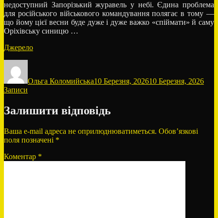
недоступний Запорізький журавель у небі. Єдина проблема
для російського військового командування полягає в тому —
що йому цієї весни буде дуже і дуже важко «спіймати» й саму
Оріхівську синицю …
Джерело
Автор
Оприлюднено
Кате
Ольга Коломийська
10 Березня, 2026
10 Березня, 2026
Записи
Залишити відповідь
Ваша e-mail адреса не оприлюднюватиметься.
Обов’язкові
поля позначені
*
Коментар
*