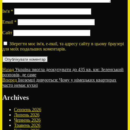
Ім'я
*
Email
*
Сайт
Зберегти моє ім'я, e-mail, та адресу сайту в цьому браузері
для моїх подальших коментарів.
Навігація
Попередній
Назад
Україна змогла деокупувати до 435 кв. км: Зеленський
запис:
розповів, де саме
записів
Наступний
Вперед
Іноземці дивуються: Чому у німецьких квартирах
запис:
часто немає кухні
Archives
Серпень 2026
Липень 2026
Червень 2026
Травень 2026