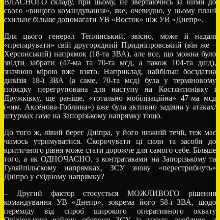
ВЛАСНОГО складу, при цьому, не звертаючись за ними до
свого «вищого командування», яке, очевидно, у цьому плані
схильне більше допомагати УВ «Восток» ніж УВ «Днепр».
Для цього генерал Теплінський, звісно, може й надалі
«препарувати» свій другорядний Придніпровський (він же –
Херсонський) напрямок (18-та ЗВА), але все, що можна було
звідти забрати (47-ма та 70-та мсд, а також 104-та дшд),
значною мірою вже взято. Наприклад, найбільш боєздатна
дивізія 18-ї ЗВА (а саме, 70-та мсд) була у терміновому
порядку перегрупована для наступу на Костянтинівку і
Дружківку, ще раніше, «тотально мобілізаційна» 47-ма мсд
(«им. Аксёнова-Гоблина») вже була активно задіяна у атаках/
штурмах саме на Запорізькому напрямку тощо.
До того ж, лівий берег Дніпра, у його нижній течії, теж має
чимось утримуватися. Скорочувати ці сили та засоби до
критичного рівня може стати дорожче для самого себе. Більше
того, а як ОДНОЧАСНО, з контратаками на Запорізькому та
Гуляйпільскому напрямках, ЗСУ знову «перестрибнуть»
Дніпро у східному напрямку?
– Другий фактор стосується МОЖЛИВОГО рішення
командування УВ «Днепр», зокрема його 58-ї ЗВА, щодо
переходу від спроб широкого оперативного охвату
Оріхівського району оборони ЗСУ із заходу, особливо, з