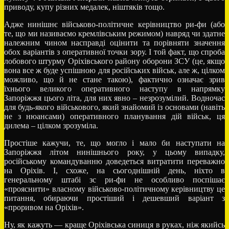
приводу, купу різних медалек, ніштяків тощо.
Адже нинішнє військово-політичне керівництво ри-фи (або
те, що ми називаємо кремлівським режимом) навряд чи здатне
належним чином насправді оцінити та порівняти значення
обох варіантів з оперативної точки зору. І той факт, що спроба
лобового штурму Оріхівського району оборони ЗСУ (це, якщо
вона все ж буде успішною для російських військ, але ж, цілком
можливо, що й не стане такою), фактично означає зрив
їхнього великого оперативного наступу в напрямку
Запоріжжя цього літа, для них явно – незрозумілий. Водночас
для будь-якого військового, який знайомий із основами (навіть
не з нюансами) оперативного планування дій військ, ця
дилема – цілком зрозуміла.
Простіше кажучи, те, що могло і мало би наступати на
Запоріжжя літом нинішнього року, у цьому випадку,
російському командуванню доведеться витратити переважно
на Оріхів. І, схоже, на сьогоднішній день, ніхто в
генеральному штабі зс ри-фи не особливо поспішає
«прояснити» власному військово-політичному керівництву це
питання, обираючи простіший і дешевший варіант з
«проривом на Оріхів».
Ну, як кажуть — краще Оріхівська синиця в руках, ніж якийсь