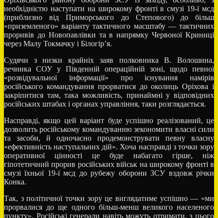
необхідністю наступати на широкому фронті в смузі 19-ї мсд
(приблизно від Приморського до Степового) до більш
«приземленого» варіанту тактичного масштабу — тактичних
проривів до Новопавлівки та в напрямку Червоної Криниці
через Малу Токмачку і Білогір’я.
Судячи з низки крайніх заяв полковника В. Волошина,
речника СОУ у Південній операційній зоні, щодо певної
«розвідувальної інформації» про існування намірів
російського командування прорватися до околиць Оріхова і
закріпитися там, така можливість, принаймні у відповідних
російських штабах і органах управління, таки розглядається.
Насправді, якщо цей варіант буде успішно реалізований, це
дозволить російському командуванню зекономити власні сили
та засоби, й одночасно продемонструвати певну власну
«ефективність наступальних дій». Хоча насправді з точки зору
оперативної цінності це буде набагато гірше, ніж
гіпотетичний прорив російських військ на широкому фронті в
смузі їхньої 19-ї мсд до рубежу оборони ЗСУ вздовж річки
Конка.
Так, з політичної точки зору це виглядатиме успішно — «ми
прорвалися до ще одного більш-менш великого населеного
пункту». Російські генерали навіть можуть отримати, з цього