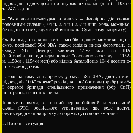
підрозділи її двох десантно-штурмових полків (дшп) – 108-го
та 247-го дшп.
– 76-та десантно-штурмова дивізія – ймовірно, діє своїми
головними силами (104-й, 234-й і 237-й дшп, хоча, можливо,
без одного з них, «дуже зайнятого» на Сумському напрямку).
Окрім згаданих вище сил і засобів, цілком можливо, що в
смузі російської 58-ї ЗВА також задіяна низка формувань зі
складу УВ «Днепр», зокрема 47-ма мсд 18-ї ЗВА
(найімовірніше, один-два полки з її основного складу — 1152-
й, 1153-й і 1154-й мсп) або кілька батальйонів 104-ї десантно-
штурмової дивізії.
Також на тому ж напрямку, у смузі 58-ї ЗВА, діють низка
підрозділів 100-ї окремої розвідувальної бригади (орвбр) та 45-
ї окремої бригади спеціального призначення (обр СпП)
повітряно-десантних військ.
Іншими словами, за звітний період бойовий та чисельний
склад (БЧС) російського угрупування, яке веде наступ
безпосередньо в напрямку Запоріжя, суттєво не змінився.
2. Поточна ситуація