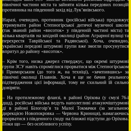
північної частини міста та зайняти кілька передових позицій
противника на південний захід від Лук’янівського.
Наразі, очевидно, противник (російські війська) продовжує
утримувати район Степногірської дитячої музичної школи
(так званий район «висоток» у південній частині міста) та
кілька кварталів на західній околиці (район Аграрної вулиці та
перехрестя Таврійської та Радянської). Хоча, очевидно,
українські передові штурмові групи вже змогли просунутися
впритул до району «висоток».
– Крім того, низка джерел стверджує, що окремі штурмові
групи ЗСУ навіть спроміглися прорватися між Степногірськом
і Приморським (до того ж, на техніці), «зачепившись» за
північні околиці Плавнів. Хоча я ще не бачив реального
підтвердження цієї інформації, тому не схильний їй сильно
довіряти.
– На протилежному фланзі, в районі Оріхова (у смузі 76-ї
дшд), російські війська ведуть наполегливі атакуючіштурмові
дї в районі Білогоір’я та Малої Токмачки (за загальною
дирекцією Новопокровка — Червона Криниця), намагаючись
прорватися з південного сходу на ближні підступи до Оріхова.
Поки що — без особливого успіху.