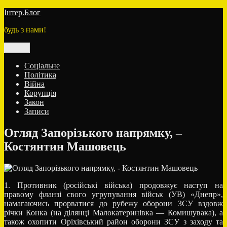
Перейти
Інтер.Блог
до
будь з нами!
вмісту
Меню
Соціальне
Політика
Війна
Корупція
Закон
Записи
Огляд Запорізького напрямку, –
Костянтин Машовець
1. Противник (російські війська) продовжує наступ на
правому фланзі свого угрупування військ (УВ) «Днепр»,
намагаючись прорватися до рубежу оборони ЗСУ вздовж
річки Конка (на ділянці Малокатеринівка — Комишувака), а
також охопити Оріхівський район оборони ЗСУ з заходу та