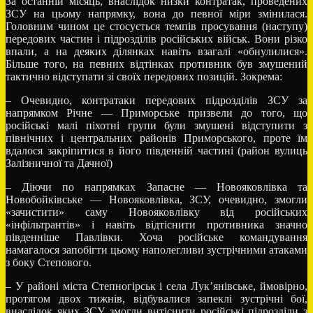
За останній місяць, внаслідок низки контратак, проведених
ЗСУ на цьому напрямку, вона до певної міри змінилася.
Головним чином це стосується темпів просування (наступу)
передових частин і підрозділів російських військ. Вони різко
впали, а на деяких ділянках навіть взагалі «обнулилися».
Більше того, на певних відтінках противник був змушений
тактично відступати зі своїх передових позицій. Зокрема:
– Очевидно, контратаки передових підрозділів ЗСУ за
напрямком Річне — Приморське призвели до того, що
російські малі піхотні групи були змушені відступити з
північних і центральних районів Приморського, проте їм
вдалося закріпитися в його південній частині (район вулиць
Залізничної та Дачної)
– Діючи по напрямках Запасне — Новояковлівка та
Новобойківське — Новояковлівка, ЗСУ, очевидно, змогли
«зачистити» саму Новояковлівку від російських
«інфільтрантів» і навіть відтіснити противника значно
південніше Павлівки. Хоча російське командування
намагалося запобігти цьому наполегливи зустрічними атаками
з боку Степового.
– У районі міста Степногірськ і села Лук’янівське, ймовірно,
протягом двох тижнів, відбувалися запеклі зустрічні бої,
внаслідок яких ЗСУ змогли витіснити російські підрозділи з