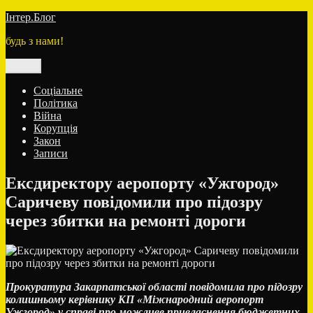
Перейти
Інтер.Блог
до
будь з нами!
вмісту
Меню
Соціальне
Політика
Війна
Корупція
Закон
Записи
Ексдиректору аеропорту «Ужгород»
Саричеву повідомили про підозру
через збитки на ремонті дороги
Прокуратура Закарпатської області повідомила про підозру
колишньому керівнику КП «Міжнародний аеропорт
Ужгород» у справі про можливе привласнення бюджетних