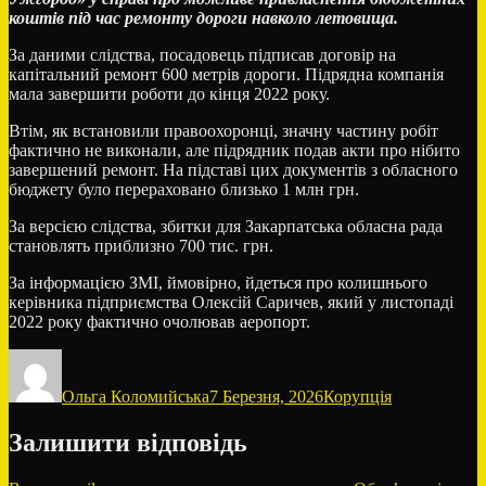
коштів під час ремонту дороги навколо летовища.
За даними слідства, посадовець підписав договір на
капітальний ремонт 600 метрів дороги. Підрядна компанія
мала завершити роботи до кінця 2022 року.
Втім, як встановили правоохоронці, значну частину робіт
фактично не виконали, але підрядник подав акти про нібито
завершений ремонт. На підставі цих документів з обласного
бюджету було перераховано близько 1 млн грн.
За версією слідства, збитки для Закарпатська обласна рада
становлять приблизно 700 тис. грн.
За інформацією ЗМІ, ймовірно, йдеться про колишнього
керівника підприємства Олексій Саричев, який у листопаді
2022 року фактично очолював аеропорт.
Автор
Оприлюднено
Категорії
Ольга Коломийська
7 Березня, 2026
Корупція
Залишити відповідь