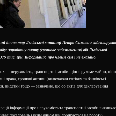
ий інспектор Львівської митниці Петро Симович задекларував
ду: заробітну плату (грошове забезпечення) від Львівської
379 тис. грн. Інформацію про членів сім’ї не вказано.
лах — нерухомість, транспортні засоби, цінне рухоме майно, цінн
ні права, грошові активи (включаючи готівку та банківські
ки, видатки тощо — зазначено, що об’єктів для декларування
арації інформації про нерухомість та транспортні засоби викликає
иває посадовець і яким чином він добирається на роботу?