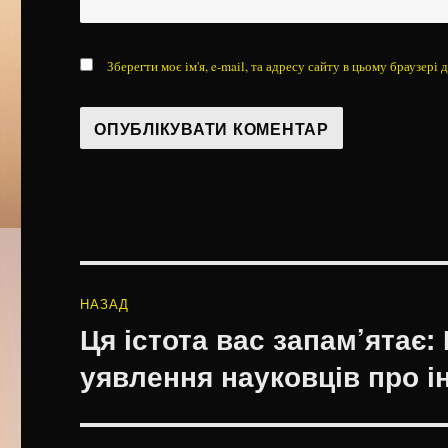
Зберегти моє ім'я, e-mail, та адресу сайту в цьому браузері
Навігація
НАЗАД
записів
Ця істота вас запам’ятає
Попередній
запис:
уявлення науковців про і