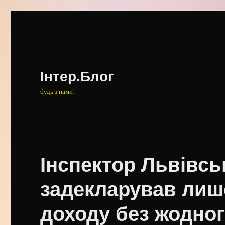
Інтер.Блог
будь з нами!
Інспектор Львівсь
задекларував лиш
доходу без жодно