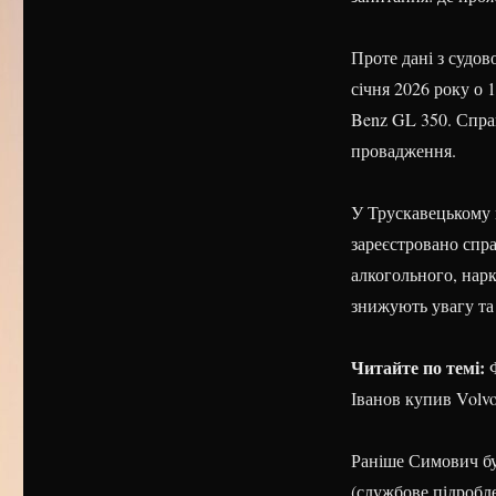
Проте дані з судов
січня 2026 року о 
Benz GL 350. Справ
провадження.
У Трускавецькому м
зареєстровано спр
алкогольного, нарк
знижують увагу та 
Читайте по темі:
Ф
Іванов купив Volv
Раніше Симович бу
(службове підробл