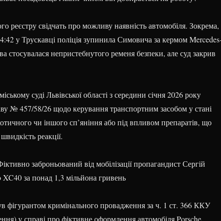
ого реєстру свідчать про можливу наявність автомобіля. Зокрема,
14:42 у Трускавці поліція зупинила Симовича за кермом Mercedes
а стосувалася непристебнутого ременя безпеки, але суд закрив
іському суді Львівської області з середини січня 2026 року
аву № 457/58/26 щодо керування транспортним засобом у стані
отичного чи іншого сп’яніння або під впливом препаратів, що
швидкість реакції.
іктивно заброньований від мобілізації пропагандист Сергій
o XC40 за понад 1,3 мільйона гривень
в фігурантом кримінального провадження за ч. 1 ст. 366 ККУ
ення) у справі про фіктивне оформлення автомобіля Porsche