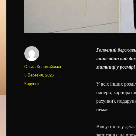
Головний державн
лише один вид дохо
Автор
Ольга Коломийська
митниці у розмірі 
Оприлюднено
5 Березня, 2026
Категорії
Корупція
У всіх інших розді
папери, корпоратив
рахунки), подарун
немає.
Відсутність у декл
запитання: де прож