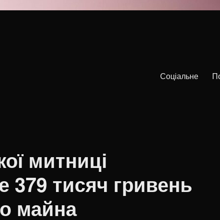
Соціальне
П
кої митниці
е 379 тисяч гривень
го майна