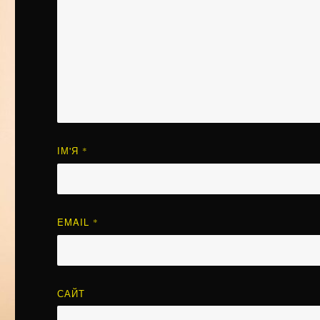
ІМ'Я
*
EMAIL
*
САЙТ