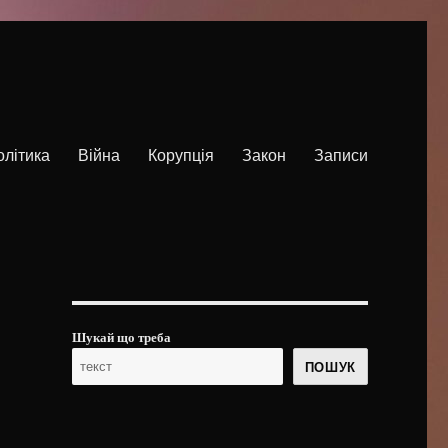
олітика
Війна
Корупція
Закон
Записи
Шукай що треба
ПОШУК