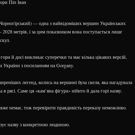
 Чорногірський) — одна з найвідоміших вершин Українських
— 2028 метрів, і за цим показником вона поступається лише
скул
.
ори й досі викликає суперечки та має кілька цікавих версій,
и України з посиланням на Gorgany.
иреніших легенд, колись на вершині була скеля, яка нагадувала
 в рясі. Саме ця «кам’яна фігура» нібито й дала горі назву.
і вже немає, тож перевірити правдивість переказу неможливо.
язує назву з конкретною людиною.