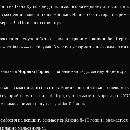
в ніч на Івана Купала люди підіймалися на вершину для молитви.
в місцевий священник на ім’я Іван. На його честь гора й отрима
ерсія 3: «Попіван» і спів вітру
Попіван
пояснення. Гуцули нібито називали вершину
, бо вітер мі
 «попівав» — наспівував. З часом ця форма трансформувалася в
Чорною Горою
називають
— за належність до масиву Чорногора.
ована знаменита обсерваторія
Білий Слон
, збудована поляками у
з суворий клімат — сильні вітри, густі тумани та морози до -25°C
отримала романтичну назву «Білий Слон».
земброня
на вершину займає приблизно 8–10 годин і вважається
звичайно мальовничим.