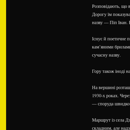
Розповідають, що 
Дорогу їм показува
назву — Піп Іван. В
Існує й поетичне 
кам’яними брилами
сучасну назву.
Гору також іноді 
На вершині розташ
1930-х роках. Чере
— споруда швидко 
Маршрут із села
Д
складним, але над