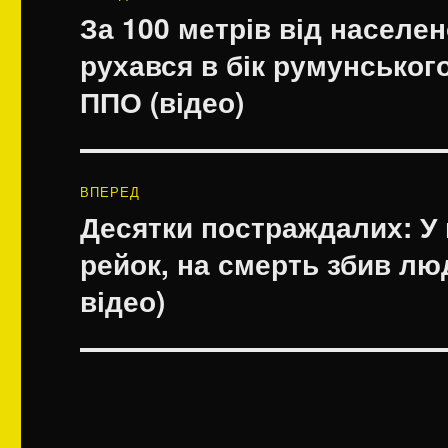
записів
За 100 метрів від населе
Попередній
запис:
рухався в бік румунського
ППО (відео)
ВПЕРЕД
Десятки постраждалих: У 
Наступний
запис:
рейок, на смерть збив люд
відео)