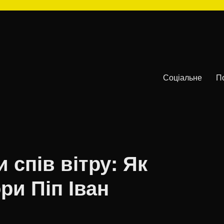
Соціальне
П
 спів вітру: Як
ри Піп Іван