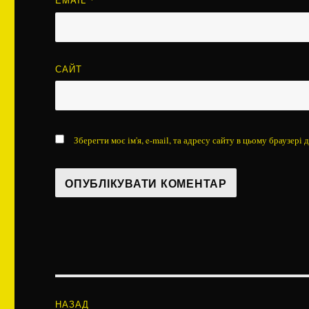
*
САЙТ
Зберегти моє ім'я, e-mail, та адресу сайту в цьому браузері
Навігація
НАЗАД