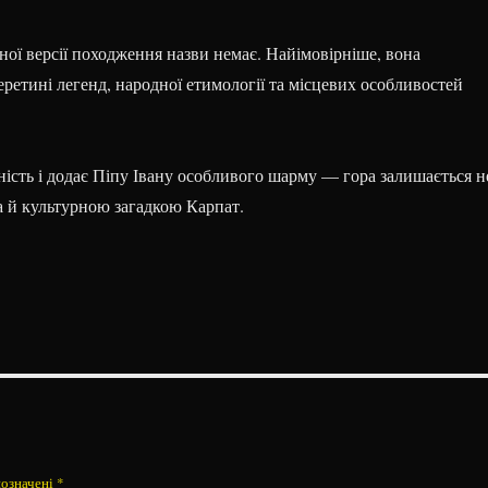
ої версії походження назви немає. Найімовірніше, вона
ретині легенд, народної етимології та місцевих особливостей
ність і додає Піпу Івану особливого шарму — гора залишається н
 й культурною загадкою Карпат.
позначені
*