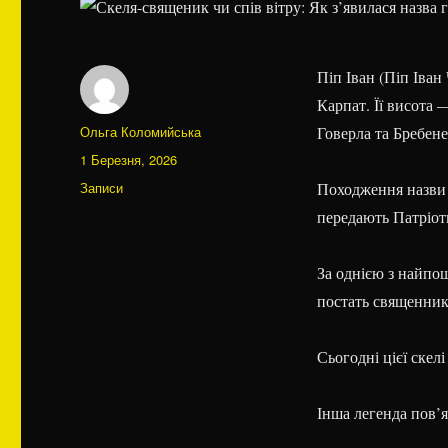
Піп Іван
(Піп Іван
Карпат. Її висота 
Автор
Ольга Коломийська
Говерла
та
Бребене
Оприлюднено
1 Березня, 2026
Категорії
Записи
Походження назви г
передають Патріот
За однією з найпош
постать священника
Сьогодні цієї скел
Інша легенда пов’