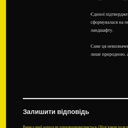
Єдиної підтверджен
сформувалася на пе
ландшафту.
Саме ця невизначе
лише природною, а
Залишити відповідь
Ваша e-mail адреса не оприлюднюватиметься.
Обов’язкові поля 