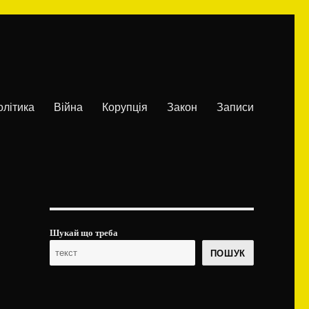
олітика
Війна
Корупція
Закон
Записи
Шукай що треба
ПОШУК