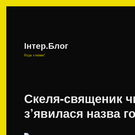
Інтер.Блог
будь з нами!
Скеля-священик чи
з’явилася назва го