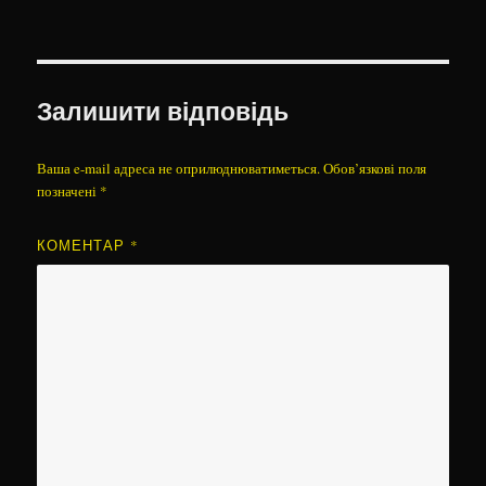
Залишити відповідь
Ваша e-mail адреса не оприлюднюватиметься.
Обов’язкові поля
позначені
*
КОМЕНТАР
*