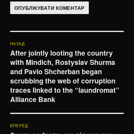
Навігація
НАЗАД
записів
After jointly looting the country
Попередній
with Mindich, Rostyslav Shurma
запис:
and Pavlo Shcherban began
scrubbing the web of corruption
traces linked to the “laundromat”
Alliance Bank
ВПЕРЕД