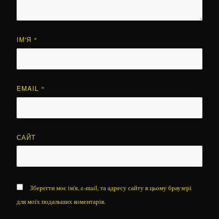
ІМ'Я
*
EMAIL
*
САЙТ
Зберегти моє ім'я, e-mail, та адресу сайту в цьому браузері
для моїх подальших коментарів.