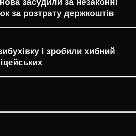
нова засудили за незаконні
рок за розтрату держкоштів
вибухівку і зробили хибний
ліцейських