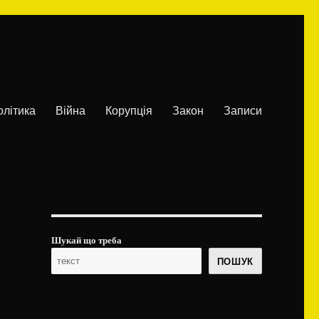
олітика
Війна
Корупція
Закон
Записи
Шукай що треба
ПОШУК