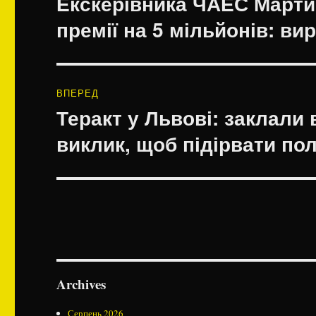
Екскерівника ЧАЕС Марти
запис:
премії на 5 мільйонів: ви
ВПЕРЕД
Теракт у Львові: заклали 
Наступний
запис:
виклик, щоб підірвати по
Archives
Серпень 2026