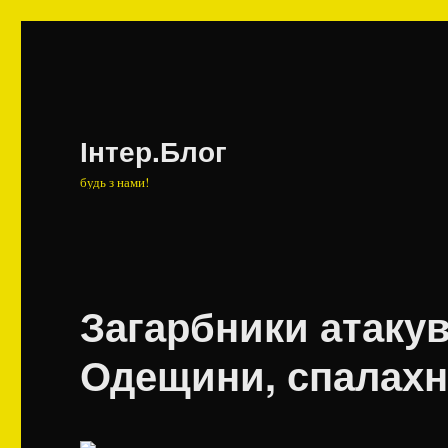
Інтер.Блог
будь з нами!
Загарбники атакув
Одещини, спалахн