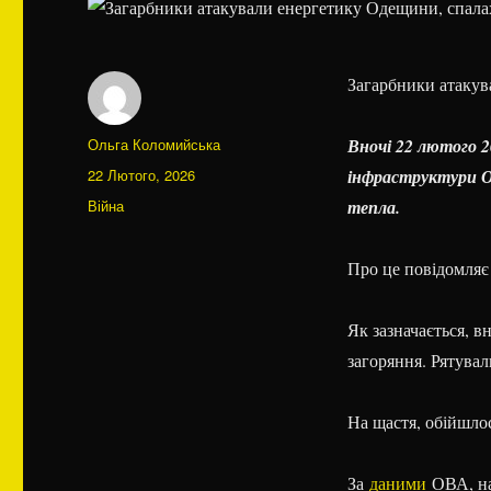
Загарбники атакув
Автор
Ольга Коломийська
Вночі 22 лютого 2
Оприлюднено
22 Лютого, 2026
інфраструктури О
Категорії
Війна
тепла.
Про це повідомля
Як зазначається, в
загоряння. Рятувал
На щастя, обійшлос
За
даними
ОВА, нар