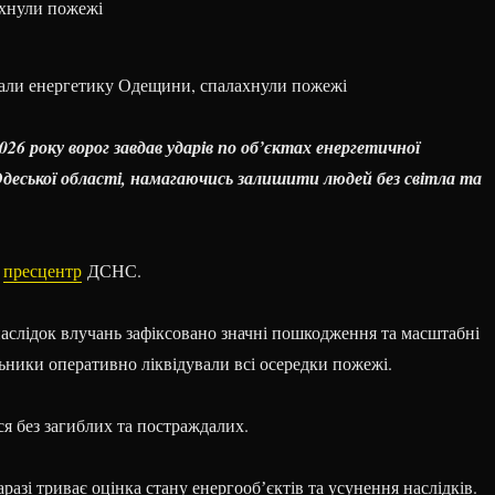
али енергетику Одещини, спалахнули пожежі
026 року ворог завдав ударів по об’єктах енергетичної
деської області, намагаючись залишити людей без світла та
є
пресцентр
ДСНС.
наслідок влучань зафіксовано значні пошкодження та масштабні
ьники оперативно ліквідували всі осередки пожежі.
я без загиблих та постраждалих.
азі триває оцінка стану енергообʼєктів та усунення наслідків.