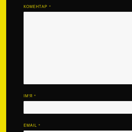
КОМЕНТАР
*
ІМ'Я
*
EMAIL
*