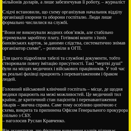
мільйонів доларів, а лише забезпечував її роботу, – журналіст
Слідчі встановили, що схему організував начальник відділу
організації охорони та оборони госпіталю. Люди лише
формально числилися на службі.
“Вони не виконували жодних обов’язків, але стабільно
отримували заробітну плату. Готівкові кошти з їхніх
банківських карток, за даними слідства, систематично знімав
організатор схеми”, – розповіли в ОГП.
Для цього підробляли табелі та службові документи, тобто
створювали повну імітацію присутності. Такі “мертві душі”
були на місцях медичних і військових працівників. У той час
як реальні фахівці працюють з перевантаженням і браком
людей.
Головний військовий клінічний госпіталь – місце, де щодня
медики працюють на межі можливостей. Це медичний тил
країни, де критичний стан пацієнтів і перенавантаження
лікарів – звична справа. Саме тому особливо цинічною є
схема, викрита та припинена Офісом Генерального прокурора
спільно з СБУ,
– наголосив Руслан Кравченко.
Він акцентував, що фіктивне виведення кадрів підриває