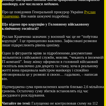
манікюру, але числилася медиком.
Про це повідомив Генеральний прокурор України
Руслан
Кравченко
. Він навів шокуючі подробиці.
Що відомо про корупцію у Головному військовому
клінічному госпіталі?
Руслан Кравченко зазначив: у воєнний час це не “побутова
корупція”. І це принципово важливо. Зафіксовані розмови
лише підкреслюють рівень цинізму.
Один із фігурантів мріяв за підробленими документами
звільнитися з військової служби, мовляв, “чекають в іноземній
IT-компанії”. Іншу жінку оформили в головний військовий
госпіталь виключно для декрету та стажу, хоча в реальному
житті вона працювала майстром манікюру і спокійно
обговорювала це у розмові зі своєю… гадалкою, – написав
він.
Підтверджена сума привласнених коштів близько 2,6 мільйона
гривень. Остаточну суму збитків встановлять під час
досудового розслідування.
Читайте по темі:
Галущенко не контролював схему на 112