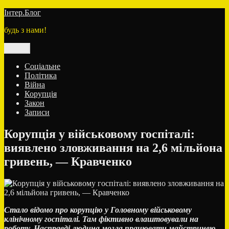
Перейти
Інтер.Блог
до
будь з нами!
вмісту
Меню
Соціальне
Політика
Війна
Корупція
Закон
Записи
Корупція у військовому госпіталі:
виявлено зловживання на 2,6 мільйона
гривень, — Кравченко
Стало відомо про корупцію у Головному військовому
клінічному госпіталі. Там фіктивно влаштовували на
роботу. Насправді людина могла працювати майстринею