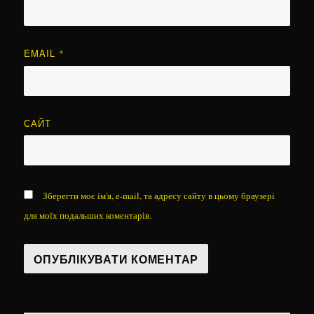
EMAIL
*
САЙТ
Зберегти моє ім'я, e-mail, та адресу сайту в цьому браузері
для моїх подальших коментарів.