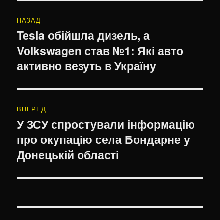
Навігація
НАЗАД
записів
Tesla обійшла дизель, а
Попередній
Volkswagen став №1: Які авто
запис:
активно везуть в Україну
ВПЕРЕД
У ЗСУ спростували інформацію
Наступний
про окупацію села Бондарне у
запис:
Донецькій області