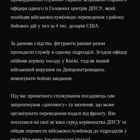
офіцера одного із Головних центрів ДПСУ, який
пообіцяв військовослужбовцю переведення з району
бойових дій у тил за 4 тис. доларів США.
За даними слідства, фігуранти раніше разом
проходили службу в одному підрозділі. Згодом офіцер
обійняв керівну посаду у Києві, тоді як інший
військовий вирушив на Дніпропетровщину,
виконувати бойові завдання.
Під час приватного спілкування посадовець сам
запропонував «допомогу» та запевняв, що може
організувати переведення подалі від фронту. Він
посилався на свої зв’язки серед керівництва ДПСУ та
обіцяв перевести військовослужбовця до підрозділів у
місті Мукачево Закарпатської області.