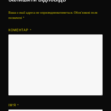
Ваша e-mail адреса не оприлюднюватиметься.
Обов’язкові поля
позначені
*
КОМЕНТАР
*
ІМ'Я
*