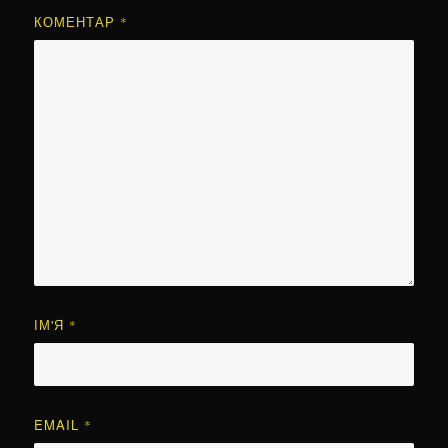
КОМЕНТАР
*
ІМ'Я
*
EMAIL
*