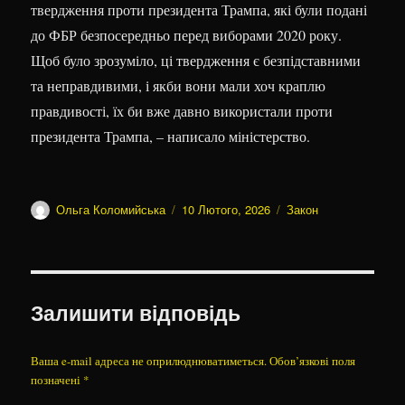
твердження проти президента Трампа, які були подані
до ФБР безпосередньо перед виборами 2020 року.
Щоб було зрозуміло, ці твердження є безпідставними
та неправдивими, і якби вони мали хоч краплю
правдивості, їх би вже давно використали проти
президента Трампа, – написало міністерство.
Автор
Оприлюднено
Категорії
Ольга Коломийська
10 Лютого, 2026
Закон
Залишити відповідь
Ваша e-mail адреса не оприлюднюватиметься.
Обов’язкові поля
позначені
*