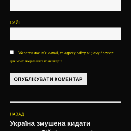
САЙТ
Зберегти моє ім'я, e-mail, та адресу сайту в цьому браузері
для моїх подальших коментарів.
Навігація
НАЗАД
записів
Україна змушена кидати
Попередній
запис: