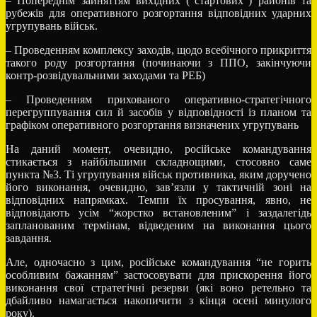
– Попереднім зайняттям вихідних (“стартових”) районів та
рубежів для оперативного розгортання відповідних ударних
угрупувань військ.
– Проведенням комплексу заходів, щодо всебічного прикриття
такого роду розгортання (починаючи з ППО, закінчуючи
контр-розвідувальними заходами та РЕБ)
– Проведенням прихованого оперативно-стратегічного
перегруппування сил й засобів у відповідності із планом та
графіком оперативного розгортання визначених угрупувань
На даний момент, очевидно, російське командування
стикається з найбільшими складнощими, стосовно саме
пункта №3. Ті угрупування військ противника, яким доручено
його виконання, очевидно, зав’язли у тактичній зоні на
відповідних напрямках. Темпи їх просування, явно, не
відповідають усім “жорстко встановленим” і заздалегідь
запланованим термінам, відведеним на виконання цього
завдання.
Але, одночасно з цим, російське командування “не горить
особливим бажанням” застосовувати для прискорення його
виконання свої стратегічні резерви (які воно ретельно та
дбайливо намагається накопичити з кінця осені минулого
року).