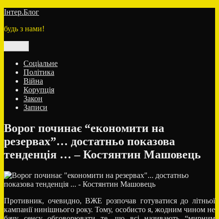
Перейти
Інтер.Блог
до
будь з нами!
вмісту
Меню
Соціальне
Політика
Війна
Корупція
Закон
Записи
Ворог починає “економити на
резервах”… достатньо показова
тенденція … – Костянтин Машовець
Противник, очевидно, ВЖЕ розпочав готуватися до літньої
кампанії нинішнього року. Тому, особисто я, жодним чином не
бачу сенсу обговорювати те, що всі називають “мирним