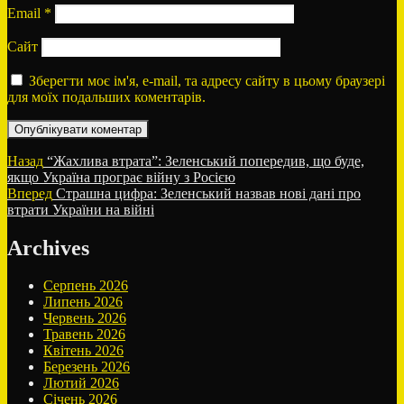
Email
*
Сайт
Зберегти моє ім'я, e-mail, та адресу сайту в цьому браузері
для моїх подальших коментарів.
Навігація
Попередній
Назад
“Жахлива втрата”: Зеленський попередив, що буде,
запис:
якщо Україна програє війну з Росією
записів
Наступний
Вперед
Страшна цифра: Зеленський назвав нові дані про
запис:
втрати України на війні
Archives
Серпень 2026
Липень 2026
Червень 2026
Травень 2026
Квітень 2026
Березень 2026
Лютий 2026
Січень 2026