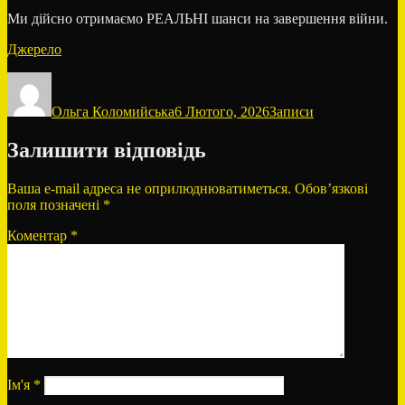
Ми дійсно отримаємо РЕАЛЬНІ шанси на завершення війни.
Джерело
Автор
Оприлюднено
Категорії
Ольга Коломийська
6 Лютого, 2026
Записи
Залишити відповідь
Ваша e-mail адреса не оприлюднюватиметься.
Обов’язкові
поля позначені
*
Коментар
*
Ім'я
*