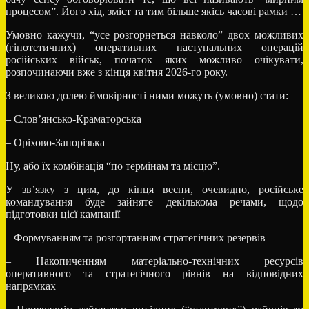
процесом”. Його хід, зміст та тим більше якісь часові рамки …
Умовно кажучи, “усе розгорнеться навколо” двох можливих
(гіпотетичних) оперативних наступальних операцій
російських військ, початок яких можливо очікувати,
розпочинаючи вже з кінця квітня 2026-го року.
З великою долею ймовірності ними можуть (умовно) стати:
– Слов’янсько-Краматорська
– Оріхово-Запорізька
Ну, або їх комбінація “по термінам та місцю”.
У зв’язку з цим, до кінця весни, очевидно, російське
командування буде зайняте декількома речами, щодо
підготовки цієї кампанії
– Формуванням та розгортанням стратегічних резервів
– Накопиченням матеріально-технічних ресурсів
оперативного та стратегічного рівнів на відповідних
напрямках