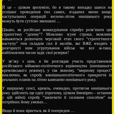
Й це – цілком зрозуміло, бо в такому випадку шанси на
успішне проведення тих самих, згаданих мною вище,
наступальних операцій весною-літом нинішнього року
можуть бути суттєво зменшені …
Цікаво, як російське командування спробує розв’язати цю
стратегічну “ділему”? Можливо зсуне строки, можливо
наважиться розпочати черговий етап свого “стратегічного
наступу” тим складом сил й засобів, які ВЖЕ входять у
розгорнуті ним угрупування військ чи все ж-таки,
найближчим часом задіє свої резерви?
У зв’зку з цим, я би розглядав участь представників
російського війьково-політичного керівництва (нинішнього
кремлівського режиму), у так званому, “мирному процесі”
виключно, як спробу зовнішньополітичного прикриття їх
реальних планів на літню кампанію нинішнього року.
У ширшому сенсі, кремль, очевидно, протягом нинішнього
року здійснить ще одну (причому, цілком ймовірно – останню
у цій війні) спробу “закінчити її силовим способом” на
потрібних йому умовах…
Якщо й вона зірветься, як й попередня …