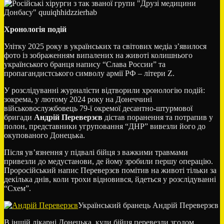
Хронологія подій
Улітку 2025 року в українських та світових медіа з’явилося
фото із зображенням випалених на животі колишнього
українського бранця напису “Слава России” та
пропагандистського символу армії РФ – літери Z.
У розслідуванні журналісти відтворили хронологію подій:
зокрема, у лютому 2024 року на Донеччині
військовослужбовець 79-ї окремої десантно-штурмової
бригади
Андрій Переверзєв
дістав поранення та потрапив у
полон, представники угруповання “ДНР” вивезли його до
окупованого Донецька.
Після ув’язнення у підвалі бійця з важкими травмами
привезли до медустанови, де йому зробили першу операцію.
Проросійський напис Переверзєв помітив на животі тільки за
декілька днів, коли трохи відновився, йдеться у розслідуванні
“Схем”.
Український бранець Андрій Переверзєв
В іншій лікарні Донецька, куди бійця перевезли згодом,