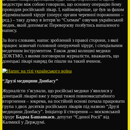
медсестри між собою говорили, що основну операцію йому
проводив російський лікар. І, найімовірніше, це був за фахом
абдомінальний хірург (оперує органи черевної порожнини –
ред.) – таку думку в інтерв’ю “Схемам” озвучив український
медик, який допомагає Переверзєву позбутись випаленого
напису.
За його словами, напис зроблений з правої сторони, з якої
працює зазвичай головний оперуючий хірург, і спеціальним
медичним інструментом. Також деякі колишні медики
ДОКТМО, з якими поговорили журналісти, вважають, що
донецькі лікарі навряд би пішли на такий вчинок.
“Друзі медицини Донбасу”
Журналісти з’ясували, що російські медики з’явилися у
донецькій лікарні вже у перші тижні повномасштабного
вторгнення – зокрема, на постійній основі почала працювати
група з двох десятків російських лікарів під назвою “Друзі
медицини Донбасу”. Ініціатор її створення –– московський
хірург
Бадма Башанкаєв
, депутат “Єдиної Росії” від
Калмикії у Держдумі.