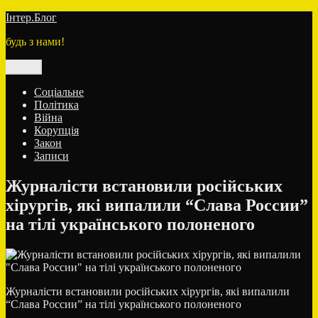
Перейти
Інтер.Блог
до
будь з нами!
вмісту
Меню
Соціальне
Політика
Війна
Корупція
Закон
Записи
Журналісти встановили російських
хірургів, які випалили “Слава России”
на тілі українського полоненого
Журналісти встановили російських хірургів, які випалили
“Слава России” на тілі українського полоненого