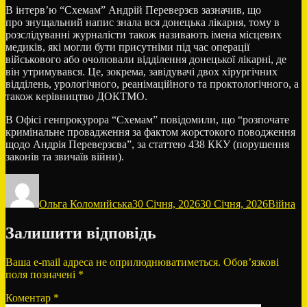
В інтерв’ю “Схемам” Андрій Переверзєв зазначив, що
про знущальний напис знала вся донецька лікарня, тому в
розслідуванні журналісти також називають імена місцевих
медиків, які могли бути присутніми під час операції
військового або очолювали відділення донецької лікарні, де
він утримувався. Це, зокрема, завідувачі двох хірургічних
відділень, урологічного, реанімаційного та проктологічного, а
також керівництво ДОКТМО.
В Офісі генпрокурора “Схемам” повідомили, що “розпочате
кримінальне провадження за фактом жорстокого поводження
щодо Андрія Переверзєва”, за статтею 438 ККУ (порушення
законів та звичаїв війни).
Автор
Оприлюднено
Категорі
Ольга Коломийська
30 Січня, 2026
30 Січня, 2026
Війна
Залишити відповідь
Ваша e-mail адреса не оприлюднюватиметься.
Обов’язкові
поля позначені
*
Коментар
*