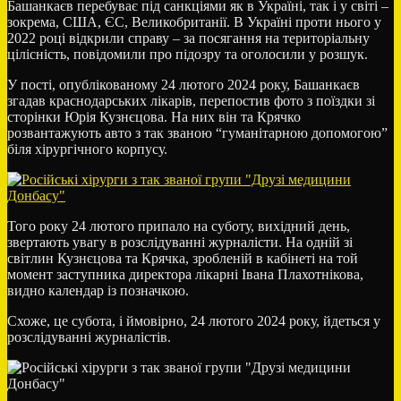
Башанкаєв перебуває під санкціями як в Україні, так і у світі –
зокрема, США, ЄС, Великобританії. В Україні проти нього у
2022 році відкрили справу – за посягання на територіальну
цілісність, повідомили про підозру та оголосили у розшук.
У пості, опублікованому 24 лютого 2024 року, Башанкаєв
згадав краснодарських лікарів, перепостив фото з поїздки зі
сторінки Юрія Кузнєцова. На них він та Крячко
розвантажують авто з так званою “гуманітарною допомогою”
біля хірургічного корпусу.
Того року 24 лютого припало на суботу, вихідний день,
звертають увагу в розслідуванні журналісти. На одній зі
світлин Кузнєцова та Крячка, зробленій в кабінеті на той
момент заступника директора лікарні Івана Плахотнікова,
видно календар із позначкою.
Схоже, це субота, і ймовірно, 24 лютого 2024 року, йдеться у
розслідуванні журналістів.