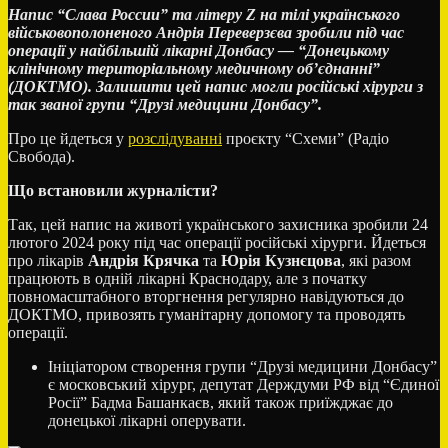
Напис “Слава России” та літеру Z на тілі українського
військовополоненого Андрія Переверзєва зробили під час
операції у найбільшій лікарні Донбасу –– “Донецькому
клінічному територіальному медичному об’єднанні”
(ДОКТМО). Залишити цей напис могли російські хірурги з
так званої групи “Друзі медицини Донбасу”.
Про це йдеться у
розслідуванні
проєкту “Схеми” (Радіо
Свобода).
Що встановили журналісти?
Так, цей напис на животі українського захисника зробили 24
лютого 2024 року під час операції російські хірурги. Йдеться
про лікарів
Андрія Крячка
та
Юрія Кузнєцова
, які разом
працюють в одній лікарні Краснодару, але з початку
повномасштабного вторгнення регулярно навідуються до
ДОКТМО, привозять гуманітарну допомогу та проводять
операції.
Ініціатором створення групи “Друзі медицини Донбасу”
є московський хірург, депутат Держдуми РФ від “Єдиної
Росії” Бадма Башанкаєв, який також приїжджає до
донецької лікарні оперувати.