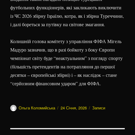
футбольних функціонерів, які закликають виключити
із ЧС 2026 збірну Ізраїлю, котра, як і збірна Туреччини,
і далі бореться за путівку на світове змагання.
Колишній голова комітету з управління ФІФА Мігель
Мадуро зазначив, що в разі бойкоту з боку Європи
чемпіонат світу буде “неактуальним” з погляду спорту
(більшість претендентів на потрапляння до першої
десятки – європейські збірні) і – як наслідок – стане
“серйозним фінансовим ударом” для ФІФА.
Автор
Оприлюднено
Категорії
Ольга Коломийська
24 Січня, 2026
Записи