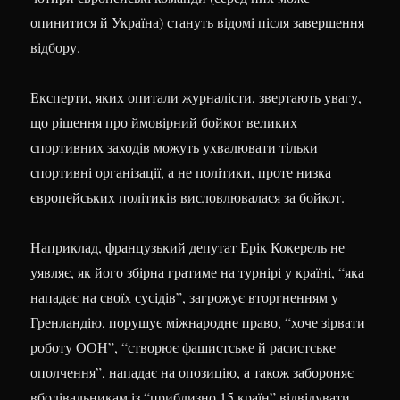
опинитися й Україна) стануть відомі після завершення
відбору.
Експерти, яких опитали журналісти, звертають увагу,
що рішення про ймовірний бойкот великих
спортивних заходів можуть ухвалювати тільки
спортивні організації, а не політики, проте низка
європейських політиків висловлювалася за бойкот.
Наприклад, французький депутат Ерік Кокерель не
уявляє, як його збірна гратиме на турнірі у країні, “яка
нападає на своїх сусідів”, загрожує вторгненням у
Гренландію, порушує міжнародне право, “хоче зірвати
роботу ООН”, “створює фашистське й расистське
ополчення”, нападає на опозицію, а також забороняє
вболівальникам із “приблизно 15 країн” відвідувати