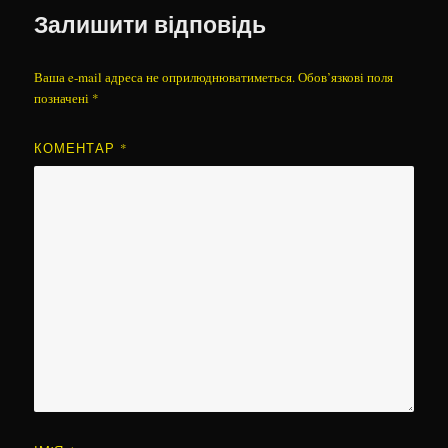
Залишити відповідь
Ваша e-mail адреса не оприлюднюватиметься.
Обов’язкові поля
позначені
*
КОМЕНТАР
*