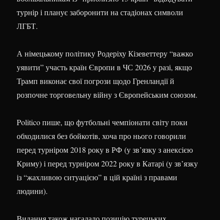
турнір і планує заборонити на стадіонах символи
ЛГБТ.
А німецькому політику Родеріху Кізеветтеру “важко
уявити” участь країн Європи в ЧС 2026 у разі, якщо
Трамп виконає свої погрози щодо Гренландії й
розпочне торговельну війну з Європейським союзом.
Politico пише, що футбольні чемпіонати світу поки
обходилися без бойкотів, хоча про нього говорили
перед турніром 2018 року в РФ (у зв’язку з анексією
Криму) і перед турніром 2022 року в Катарі (у зв’язку
із “жахливою ситуацією” в цій країні з правами
людини).
Видання також нагадало позицію турецьких