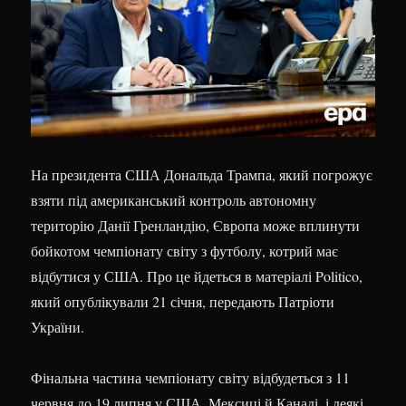
На президента США Дональда Трампа, який погрожує
взяти під американський контроль автономну
територію Данії Гренландію, Європа може вплинути
бойкотом чемпіонату світу з футболу, котрий має
відбутися у США. Про це йдеться в матеріалі Politico,
який опублікували 21 січня, передають Патріоти
України.
Фінальна частина чемпіонату світу відбудеться з 11
червня до 19 липня у США, Мексиці й Канаді, і деякі