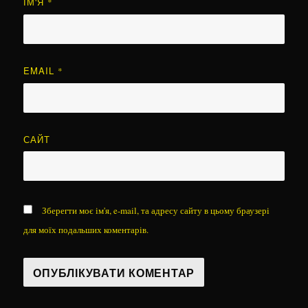
ІМ'Я
*
EMAIL
*
САЙТ
Зберегти моє ім'я, e-mail, та адресу сайту в цьому браузері
для моїх подальших коментарів.