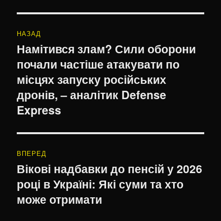
Навігація
НАЗАД
записів
Намітився злам? Сили оборони
Попередній
почали частіше атакувати по
запис:
місцях запуску російських
дронів, – аналітик Defense
Express
ВПЕРЕД
Вікові надбавки до пенсій у 2026
Наступний
році в Україні: Які суми та хто
запис:
може отримати