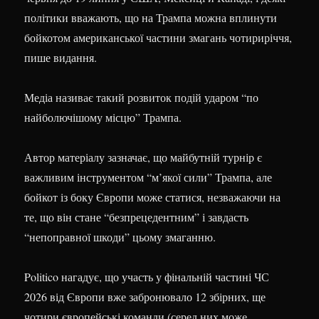
політики вважають, що на Трампа можна вплинути
бойкотом американської частини змагань чотириріччя,
пише видання.
Медіа називає такий розвиток подій ударом “по
найболючішому місцю” Трампа.
Автор матеріалу зазначає, що майбутній турнір є
важливим інструментом “м’якої сили” Трампа, але
бойкот із боку Європи може статися, незважаючи на
те, що він стане “безпрецедентним” і завдасть
“непоправної шкоди” цьому змаганню.
Politico нагадує, що участь у фінальній частині ЧС
2026 від Європи вже забронювало 12 збірних, ще
чотири європейські команди (серед них може