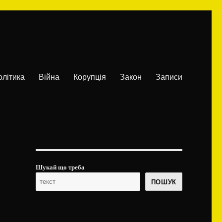
олітика
Війна
Корупція
Закон
Записи
Шукай що треба
ПОШУК