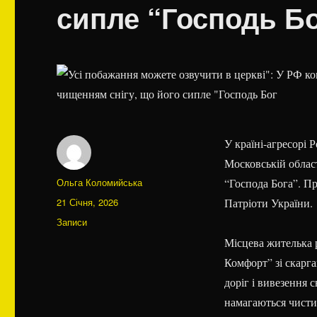
сипле “Господь Б
У країні-агресорі 
Московській облас
Автор
Ольга Коломийська
“Господа Бога”. П
Оприлюднено
21 Січня, 2026
Патріоти України.
Категорії
Записи
Місцева жителька р
Комфорт” зі скарг
доріг і вивезення 
намагаються чисти