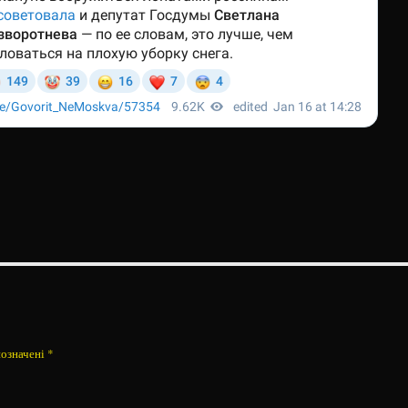
позначені
*