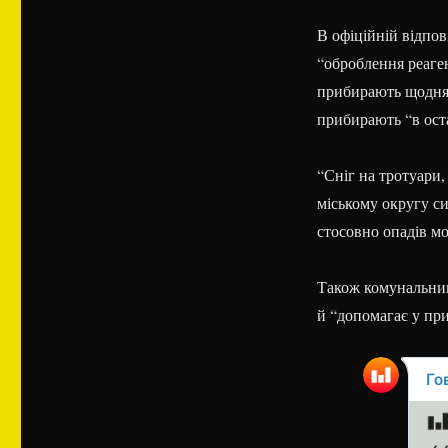
В офіційній відпов
“оброблення реаген
прибирають щодня,
прибирають “в ост
“Сніг на тротуари,
міському округу си
стосовно опадів мо
Також комунальник
й “допомагає у при