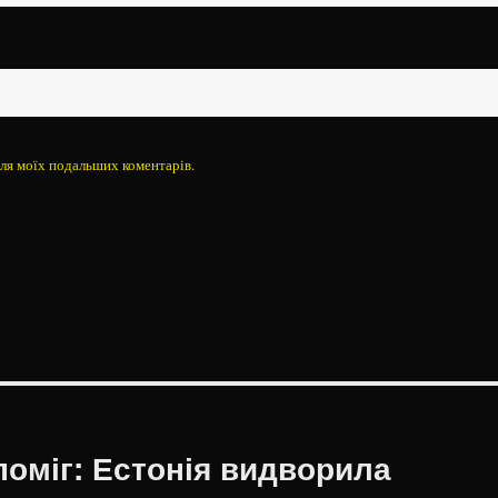
 для моїх подальших коментарів.
оміг: Естонія видворила