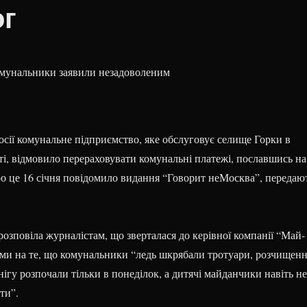
ог
Росії комунальне підприємство, яке обслуговує селище Горки в
ті, відмовило перераховувати комунальні платежі, пославшись на
ро це 16 січня повідомило видання “Говорит неМосква”, передаю
озповіла журналістам, що зверталася до керівної компанії “Май-
ами на те, що комунальники “ледь шкрябали тротуари, розчищен
снігу розпочали тільки в понеділок, а дитячі майданчики навіть не
ти”.