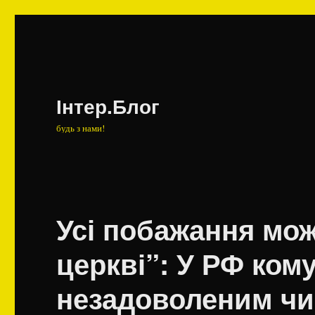
Інтер.Блог
будь з нами!
Усі побажання мож
церкві”: У РФ ко
незадоволеним чи