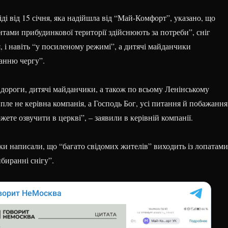
іді від 15 січня, яка надійшла від “Май-Комфорт”, указано, що
тами прибудинкової території здійснюють за потреби”, сніг
 і навіть “у посиленому режимі”, а дитячі майданчики
анню чергу”.
 дороги, дитячі майданчики, а також по всьому Ленінському
пле не керівна компанія, а Господь Бог, усі питання й побажання
жете озвучити в церкві”, – заявили в керівній компанії.
и написали, що “багато свідомих жителів” виходить із лопатами
биранні снігу”.