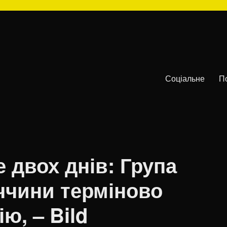
Соціальне
П
 двох днів: Група
ччини терміново
ю, – Bild