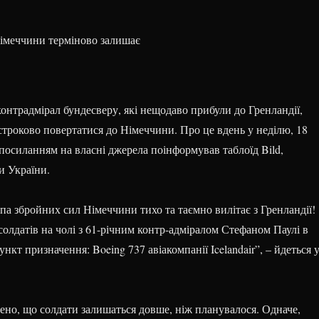
контрадмірал бундесверу, які нещодаво прибули до Гренландії,
строково повертатися до Німеччини. Про це вдень у неділю, 18
з посиланням на власні джерела поінформував таблоїд Bild,
и України.
па збройних сил Німеччини тихо та таємно вилітає з Гренландії!
 солдатів на чолі з 61-річним контр-адміралом Стефаном Паулі в
нкт призначення: Boeing 737 авіакомпанії Icelandair”, – йдеться 
ено, що солдати залишаться довше, ніж планувалося. Одначе,