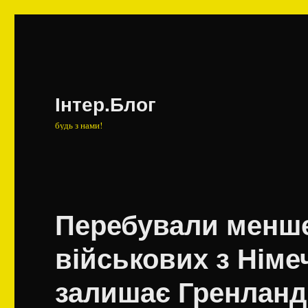
Інтер.Блог
будь з нами!
Перебували менше
військових з Німе
залишає Гренланді