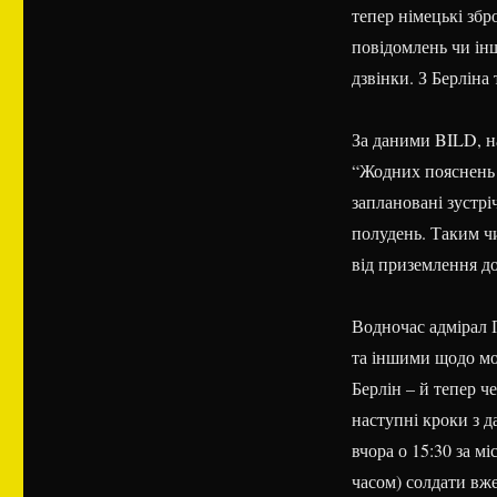
тепер німецькі збр
повідомлень чи інш
дзвінки. З Берліна
За даними BILD, на
“Жодних пояснень в
заплановані зустрі
полудень. Таким ч
від приземлення до
Водночас адмірал 
та іншими щодо мо
Берлін – й тепер ч
наступні кроки з д
вчора о 15:30 за м
часом) солдати вже