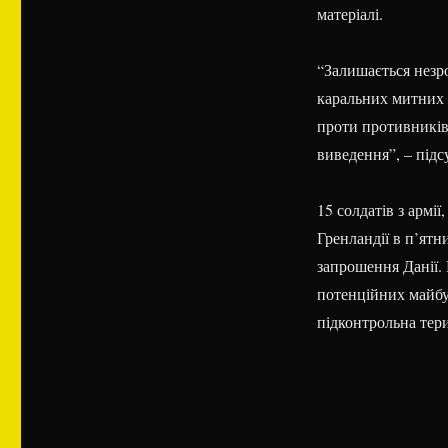
матеріалі.
“Залишається незр
каральних митних
проти противників
виведення”, – підс
15 солдатів з армі
Гренландії в п’ятн
запрошення Данії. 
потенційних майбу
підконтрольна тери