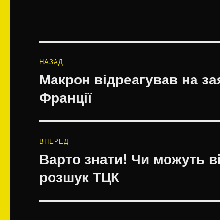
Навігація
НАЗАД
записів
Макрон відреагував на за
Попередній
запис:
Франції
ВПЕРЕД
Варто знати! Чи можуть в
Наступний
запис:
розшук ТЦК