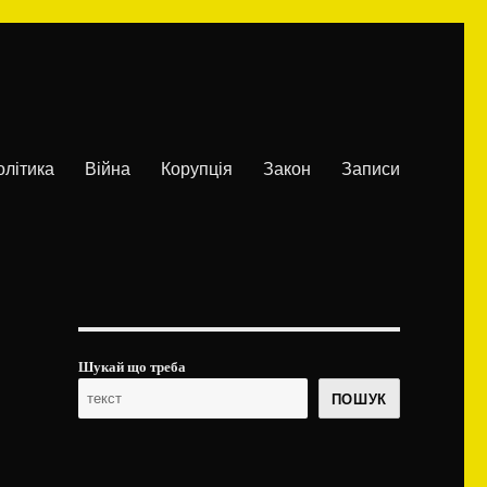
олітика
Війна
Корупція
Закон
Записи
Шукай що треба
ПОШУК