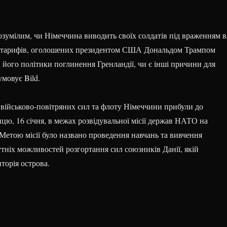
озумілим, чи Німеччина виводить своїх солдатів під враженням в
 тарифів, оголошених президентом США Дональдом Трампом
 його політики поглинення Гренландії, чи є інші причини для
умовує Bild.
ї, військово-повітряних сил та флоту Німеччини прибули до
ицю, 16 січня, в межах розвідувальної місії держав НАТО на
Метою місії було названо проведення навчань та вивчення
тніх можливостей розгортання сил союзників Данії, якій
торія острова.