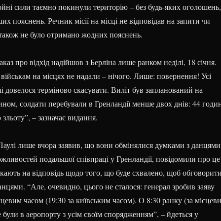
ойні сили таємно покинули територію – без будь-яких оголошень,
их пояснень. Речник місії на місці не відповідав на запити чи
 також не було отримано жодних пояснень.
каз про відхід надійшов з Берліна лише ранком неділі, 18 січня.
ійськам на місцях не надали – нічого. Лише: повернення! Усі
чі довелося терміново скасувати. Виліт був запланований на
ином, солдати перебували в Гренландії менше двох днів: 44 годи
 зльоту”, – зазначає видання.
Паулі лише вчора заявив, що вони обмінялися думками з данцями
жливостей подальшої співпраці у Гренландії, повідомили про це
екають на відповідь щодо того, що буде схвалено, щоб обговорит
анцями. “Але, очевидно, цього не сталося: генерал зробив заяву
ісцевим часом (19:30 за київським часом). О 8:30 ранку (за місцев
 були в аеропорту з усім своїм спорядженням”, – йдеться у