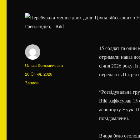
15 солдат та один 
отримали наказ до
Автор
Ольга Коломийська
січня 2026 року, і
Оприлюднено
20 Січня, 2026
передають Патріот
Категорії
Записи
“Розвідувальна гру
Bild зафіксував 15
аеропорту Нуук. Пу
повідомленні.
Вчора було оголош