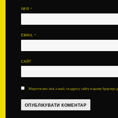
ІМ'Я
*
EMAIL
*
САЙТ
Зберегти моє ім'я, e-mail, та адресу сайту в цьому браузері