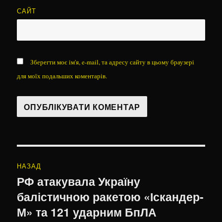
САЙТ
Зберегти моє ім'я, e-mail, та адресу сайту в цьому браузері
для моїх подальших коментарів.
Навігація
НАЗАД
записів
РФ атакувала Україну
Попередній
балістичною ракетою «Іскандер-
запис:
М» та 121 ударним БпЛА