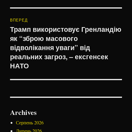
ВПЕРЕД
Трамп використовує Гренландію
Наступний
як “зброю масового
запис:
відволікання уваги” від
реальних загроз, – ексгенсек
НАТО
Archives
Серпень 2026
Липень 2026