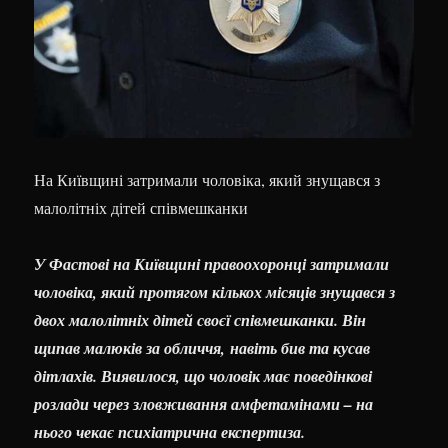
На Київщині затримали чоловіка, який знущався з
малолітніх дітей співмешканки
У Фастові на Київщині правоохоронці затримали
чоловіка, який протягом кількох місяців знущався з
двох малолітніх дітей своєї співмешканки. Він
щипав малюків за обличчя, навіть бив та кусав
дітлахів. Виявилося, що чоловік має поведінкові
розлади через зловживання амфетамінами – на
нього чекає психіатрична експертиза.