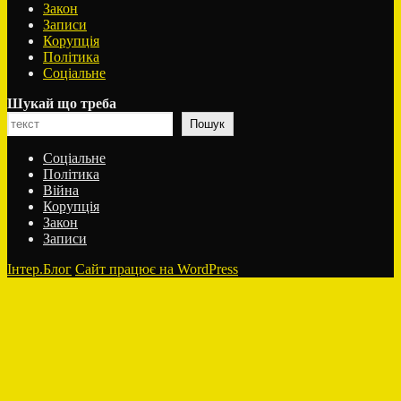
Закон
Записи
Корупція
Політика
Соціальне
Шукай що треба
Пошук
Соціальне
Політика
Війна
Корупція
Закон
Записи
Інтер.Блог
Сайт працює на WordPress