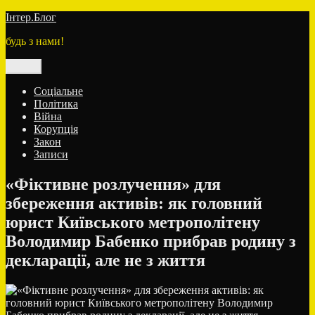
Перейти
Інтер.Блог
до
будь з нами!
вмісту
Меню
Соціальне
Політика
Війна
Корупція
Закон
Записи
«Фіктивне розлучення» для
збереження активів: як головний
юрист Київського метрополітену
Володимир Бабенко прибрав родину з
декларації, але не з життя