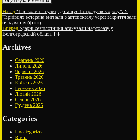
Навігація
Попередній
Назад
“І це коли на вулиці до мінус 15 градусів морозу”: У
запис:
Чернівцях ветерана вигнали з автовокзалу через закриття зали
записів
очікування (фото)
Наступний
Вперед
Ударні безпілотники атакували нафтобазу у
запис:
Волгоградській області РФ
Archives
Серпень 2026
Липень 2026
Червень 2026
Травень 2026
Квітень 2026
Березень 2026
Лютий 2026
Січень 2026
Грудень 2025
Categories
Uncategorized
Війна