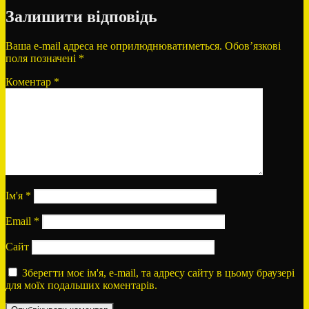
Залишити відповідь
Ваша e-mail адреса не оприлюднюватиметься.
Обов’язкові
поля позначені
*
Коментар
*
Ім'я
*
Email
*
Сайт
Зберегти моє ім'я, e-mail, та адресу сайту в цьому браузері
для моїх подальших коментарів.