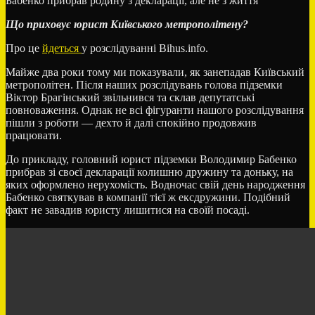
Що приховує юрист Київського метрополітену?
Про це
йдеться
у розслідуванні Bihus.info.
Майже два роки тому ми показували, як занепадав Київський
метрополітен. Після наших розслідувань голова підземки
Віктор Брагінський звільнився та склав депутатські
повноваження. Однак не всі фігуранти нашого розслідування
пішли з роботи — дехто й далі спокійно продовжив
працювати.
До прикладу, головний юрист підземки Володимир Бабенко
прибрав зі своєї декларації колишню дружину та доньку, на
яких оформлено нерухомість. Водночас свій день народження
Бабенко святкував в компанії тієї ж ексдружини. Подібний
факт не завадив юристу лишитися на своїй посаді.