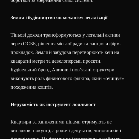
Земля і будівництво як механізм легалізації
Тіньові доходи трансформуються у легальні активи
через ОСББ, рішення міської ради та ланцюги фірм-
прокладок. Земля й забудова перетворюють кеш на
квадратні метри та девелоперські проєкти.
Будівельний бренд Auroom і пов’язані структури
виконують роль фінансового фільтра, який «очищує»
походження коштів.
Нерухомість як інструмент лояльност
Квартири за заниженими цінами отримують не
випадкові покупці, а родичі депутатів, чиновників і
функціонерів. Це формує не ідеологічну, а майнову