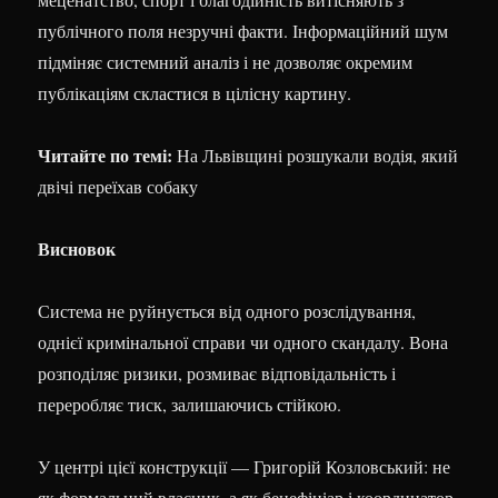
публічного поля незручні факти. Інформаційний шум
підміняє системний аналіз і не дозволяє окремим
публікаціям скластися в цілісну картину.
Читайте по темі:
На Львівщині розшукали водія, який
двічі переїхав собаку
Висновок
Система не руйнується від одного розслідування,
однієї кримінальної справи чи одного скандалу. Вона
розподіляє ризики, розмиває відповідальність і
переробляє тиск, залишаючись стійкою.
У центрі цієї конструкції — Григорій Козловський: не
як формальний власник, а як бенефіціар і координатор,