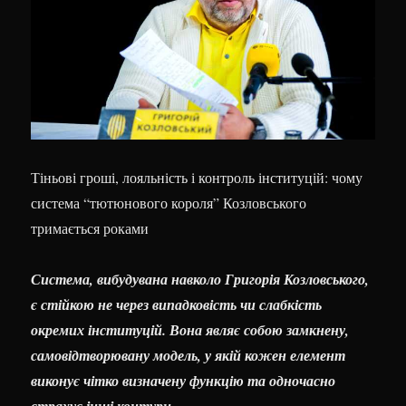
Тіньові гроші, лояльність і контроль інституцій: чому
система “тютюнового короля” Козловського
тримається роками
Система, вибудувана навколо Григорія Козловського,
є стійкою не через випадковість чи слабкість
окремих інституцій. Вона являє собою замкнену,
самовідтворювану модель, у якій кожен елемент
виконує чітко визначену функцію та одночасно
страхує інші контури.