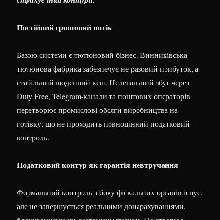
Постійний грошовий потік
Базою системи є тютюновий бізнес. Винниківська
тютюнова фабрика забезпечує не разовий прибуток, а
стабільний щоденний кеш. Нелегальний збут через
Duty Free, Telegram-канали та поштових операторів
перетворює промислові обсяги виробництва на
готівку, що не проходить повноцінний податковий
контроль.
Податковий контур як гарантія невтручання
Формальний контроль з боку фіскальних органів існує,
але не завершується реальними донарахуваннями,
блокуваннями чи системним тиском. Це створює