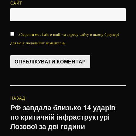
САЙТ
Зберегти моє ім'я, e-mail, та адресу сайту в цьому браузері
для моїх подальших коментарів.
Навігація
НАЗАД
записів
РФ завдала близько 14 ударів
Попередній
по критичній інфраструктурі
запис:
Лозової за дві години