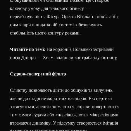
ключову умову для тіньового бізнесу —
передбачуваність. Фігура Ореста Вітика та пов’язані з
ним кадри в податковій системі забезпечують
стабільність цього контуру роками.
Читайте по темі:
На кордоні з Польщею затримали
поїзд Дніпро — Хелм: знайшли контрабанду тютюну
Судово-експертний фільтр
Слідству дозволяють дійти до обшуків та вилучень,
але не до стадії незворотних наслідків. Експертизи
затягуються, арешти знімаються, справи повертаються
тим самим суддям або «переїжджають» між регіонами,
втрачаючи динаміку. У підсумку створюється імітація
боротьби за збереження самої системи.