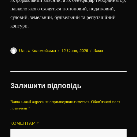
навколо якого сходяться тютюновий, податковий,
судовий, земельний, будівельний та репутаційний
контури.
Автор
Оприлюднено
Категорії
Ольга Коломийська
12 Січня, 2026
Закон
Залишити відповідь
Ваша e-mail адреса не оприлюднюватиметься.
Обов’язкові поля
позначені
*
КОМЕНТАР
*