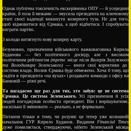
Однак публічна токсичність екскерівника ОПУ — й усередині
країни, й поза її межами — змусила президента на ключовому
етапі своєї каденції викинути козирного туза. Не для того,
щоб відмовитися від Єрмака, а щоб відбитися. І спробувати
виграти партію.
З колоди витягнуто нову козирну карту.
Безумовно, призначення військового важковаговика Кирила
Буданова — без політичного досвіду, але з високим
політичним рейтингом
(третє місце
після
Валерія
Залужного
та Володимира
Зеленського)
— внесе свої корективи до
системи влади. Вплив Єрмака буде обмежено. Хоча б тому, що
сидіти в президента «на вухах» і роздавати команди з офісу на
Банковій — різні речі.
Та
нагадаємо
ще
раз
для
тих, хто забув
:
це
не
система
Єрмака
.
Це
система
Зеленського.
Усі призначення й усіх
людей погоджував особисто президент. Він і вирішуватиме,
наскільки її змінювати — реально, а не формально.
Питання тільки в тому, чи розуміє це тепер уже колишній
начальник ГУР Кирило Буданов. Видання
Financial
Times
дуже помиляється, стверджуючи, нібито Зеленський місяць