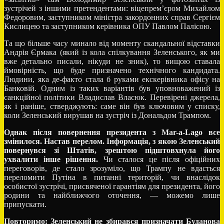
зустрічей з іншими претендентами: віцепрем’єром Михайлом
Федоровим, заступником міністра закордонних справ Сергієм
Кислицею та заступником керівника ОПУ Павлом Палісою.
Та що більше часу минало від моменту скандальної відставки
Андрія Єрмака (який із кола спілкування Зеленського, як ми
вже детально писали, нікуди не зник), то вищою ставала
ймовірність, що буде призначено технічного кандидата.
Людини, яка де-факто стала б руками екскерівника офісу на
Банковій. Одним із таких варіантів був уповноважений із
санкційної політики Владислав Власюк. Перевірені джерела,
як і раніше, стверджують: саме він був ключовим у списку,
коли Зеленський вирушав на зустріч із Дональдом Трампом.
Однак після повернення президента з Mar-a-Lago все
змінилося. Настав перелом.
Інформація, з якою Зеленський
повернувся зі Штатів, зрештою підштовхнула його
ухвалити інше рішення.
Чи сталося це після офіційних
переговорів, де стало зрозуміло, що Трампу не вдасться
переломити Путіна в питанні територій, чи внаслідок
особистої зустрічі, присвяченої гарантіям для президента, його
родини та найближчого оточення, — можемо лише
припускати.
Повторимо: Зеленський не збирався призначати Буданова