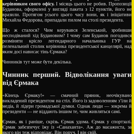
керівником свого офісу.
І місяць цього не робив. Пропозиції
Буданова, оформлені у вигляді пакета з 12 пунктів, його не
вразили. Протягом усього цього часу вони, як і ініціативи
Михайла Федорова, припадали пилом на столі президента.
Що ж сталося? Чим керувався Зеленський, зробивши
несподіваний хід Будановим? І чому сам Буданов погодився
розміняти крісло легендарного начальника ГУР на
пеленальний столик керівника президентської канцелярії, над
яким досі нависає тінь Єрмака?
Чинників тут може бути декілька.
Чинник перший.
Відволікання уваги
від Єрмака
«Кінець Єрмаку!» — смачний пряник, неочікувано
викладений президентом на стіл. Його із задоволенням з’їли й
медіа, й лідери громадської думки. Однак люди — зокрема й
президенти — не віддають іншим те, чим живляться самі.
Єрмак, як і раніше, скрізь. Єрмак удома. Єрмак у спортзалі.
Єрмак забезпечує їжу із «Санаханта». Аж до масажиста, за
якого він теж відповідає. Він поруч. І він свій.