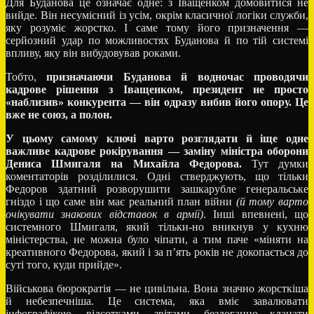
Для Буданова це означає одне: з Іващенком домовитися не
вийде. Він несумісний із усім, окрім класичної логіки служби,
яку розуміє жорстко. І саме тому його призначення —
серйозний удар по можливостях Буданова й по тій системі
впливу, яку він вибудовував роками.
Тобто,
призначаючи Буданова й водночас проводячи
кадрове рішення з Іващенком, президент не просто
«наблизив» конкурента — він одразу вибив його опору. Це
вже не союз, а полон.
У цьому самому ключі варто розглядати й іще одне
важливе кадрове рокірування — заміну міністра оборони
Дениса Шмигаля на Михайла Федорова.
Тут думки
коментаторів розділилися. Одні стверджують, що тільки
Федоров здатний розворушити зашкарубле генеральське
гніздо і що саме він має реальний план війни
(й тому варто
очікувати знакових відставок в армії)
. Інші впевнені, що
системного Шмигаля, який тільки-но вникнув у кухню
міністерства, не можна було чіпати, а тим паче «міняти на
креативного Федорова, який і за п’ять років не докопається до
суті того, куди прийде».
Військова бюрократія — не цивільна. Вона значно жорсткіша
й небезпечніша. Це система, яка вміє завалювати
інфографікою, відсотками, звітами, бездоганно клацати