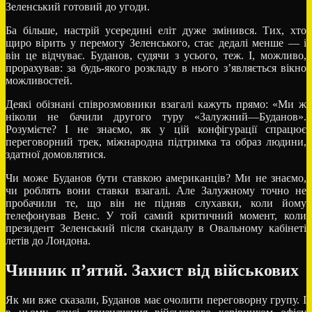
Зеленський готовий до угоди.
Ба більше, настрій усередині еліт дуже змінився. Тих, хто
щиро вірить у перемогу Зеленського, стає дедалі менше — і
він це відчуває. Буданов, судячи з усього, теж. І, можливо,
прорахував: за будь-якого розкладу в нього з’являється вікно
можливостей.
Деякі обізнані співрозмовники взагалі кажуть прямо: «Ми ж
ніколи не бачили другого туру «Залужний—Буданов».
Розумієте? І не знаємо, як у цій конфігурації спрацює
переговорний трек, міжнародна підтримка та образ людини,
здатної домовлятися.
Чи може Буданов бути ставкою американців? Ми не знаємо,
чи роблять вони ставки взагалі. Але Залужному точно не
пробачили те, що він не підняв слухавки, коли йому
телефонував Венс. У той самий критичний момент, коли
президент Зеленський після скандалу в Овальному кабінеті
летів до Лондона.
Чинник п’ятий.
Захист
від військових
Як ми вже сказали, Буданов має очолити переговорну групу. І