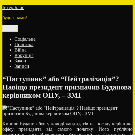
Перейти
Інтер.Блог
до
будь з нами!
вмісту
Меню
Соціальне
Політика
Війна
Корупція
Закон
Записи
“Наступник” або “Нейтралізація”?
Навіщо президент призначив Буданова
керівником ОПУ, – ЗМІ
Кирило Буданов був у колоді кандидатів на посаду керівника
офісу президента від самого початку. Його публічно
«засвітив» сам Володимир Зеленський у фотозвітах із