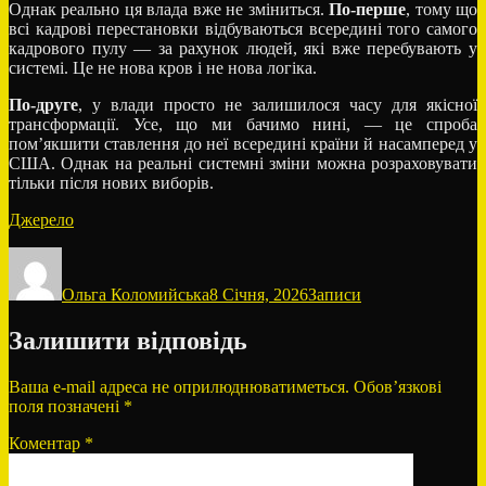
Однак реально ця влада вже не зміниться.
По-перше
, тому що
всі кадрові перестановки відбуваються всередині того самого
кадрового пулу — за рахунок людей, які вже перебувають у
системі. Це не нова кров і не нова логіка.
По-друге
, у влади просто не залишилося часу для якісної
трансформації. Усе, що ми бачимо нині, — це спроба
пом’якшити ставлення до неї всередині країни й насамперед у
США. Однак на реальні системні зміни можна розраховувати
тільки після нових виборів.
Джерело
Автор
Оприлюднено
Категорії
Ольга Коломийська
8 Січня, 2026
Записи
Залишити відповідь
Ваша e-mail адреса не оприлюднюватиметься.
Обов’язкові
поля позначені
*
Коментар
*