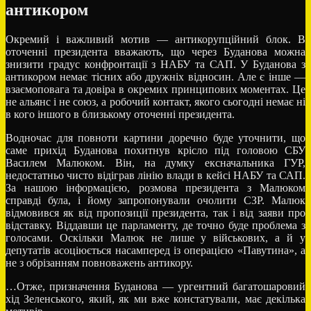
антикором
Окремий і важливий мотив — антикорупційний блок. В
оточенні президента вважають, що через Буданова можна
знизити градус конфронтації з НАБУ та САП. У Буданова з
антикором немає тісних або дружніх відносин. Але є інше —
взаємоповага та довіра в окремих принципових моментах. Це
не альянс і не союз, а робочий контакт, якого сьогодні немає ні
в кого іншого в близькому оточенні президента.
Водночас для повноти картини доречно буде уточнити, що
саме прихід Буданова похитнув крісло під головою СБУ
Василем Малюком. Він, на думку ексначальника ГУР,
недостатньо чисто відіграв лінію влади в кейсі НАБУ та САП.
За нашою інформацією, розмова президента з Малюком
справді була, і йому запропонували очолити СЗР. Малюк
відмовився як від пропозиції президента, так і від заяви про
відставку. Віддавши це парламенту, де точно буде проблема з
голосами. Оскільки Малюк не лише у військових, а й у
депутатів асоціюється насамперед із операцією «Павутина», а
не з обрізанням повноважень антикору.
…Отже, призначення Буданова — ургентний багатошаровий
хід Зеленського, який, як ми вже констатували, має декілька