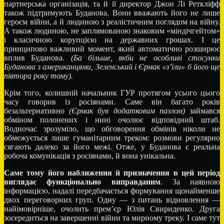
партнерська організація, та й її директор Джон Лі Реткліфф
також підтримують Буданова. Вони вважають його не лише
героєм війни, а й людиною з реалістичним поглядом на війну.
А також людиною, не заплямованою знаковим «міндічгейтом»
і класичною корупцією на державних грошах. І це
принципово важливий момент, який автоматично розширює
вплив Буданова.
(Ба більше, якби не особливі стосунки
Буданова з американцями, Зеленський і Єрмак «з’їли» б його ще
півтора року тому).
Крім того, колишній начальник ГУР протягом усього цього
часу говорив із росіянами. Саме він багато років
безальтернативно
(Єрмак був додатковим пазлом)
займався
обміном полонених і нині очолює відповідний штаб.
Водночас зрозуміло, що обговорення обмінів ніколи не
обмежується лише гуманітарним треком: розмови регулярно
сягають далеко за його межі. Отже, у Буданова є реальна
робоча комунікація з росіянами, й вона унікальна.
Саме тому його наближення й призначення в цей період
виглядає функціонально виправданим
. За наявною
інформацією, надалі передбачається формування щонайменше
двох переговорних груп. Одну — з питань відновлення —
найімовірніше, очолить прем’єр Юлія Свириденко. Друга
зосередиться на завершенні війни та мирному треку. І саме тут