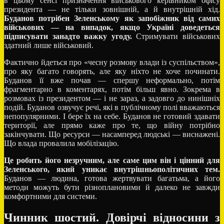
в цьому сенсі призначення військового керівником офісу
президента — не тільки зовнішній, а й внутрішній хід.
Буданов потрібен Зеленському як запобіжник від самих
військових — на випадок, якщо Україні доведеться
підписувати занадто важку угоду.
Стримувати військових
здатний лише військовий.
Фактично йдеться про «чесну розмову влади із суспільством»,
про яку багато говорять, але яку ніхто не хоче починати.
Буданов її вже почав — спершу неформально, потім
фрагментарно в коментарях, потім більш явно. Зокрема в
розмовах із президентом — і не зараз, а задовго до нинішніх
подій. Буданов озвучує речі, які в публічному полі вважаються
непопулярними. І бере їх на себе. Буданов не готовий здавати
території, але прямо каже про те, що війну потрібно
закінчувати. Що ресурси — насамперед людські — виснажені.
Що влада провалила мобілізацію.
Це робить його незручним, але саме цим він і цінний для
Зеленського, який уникає внутрішньополітичних тем.
Буданов — людина, готова жертвувати багатьма, а його
методи можуть бути різноплановими й далеко не завжди
комфортними для системи.
Чинник шостий. Довірчі відносини з