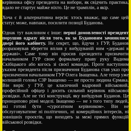
керівника офісу президента на вибори, як свідчить практика,
вдало не стартує майже ніхто. Це не трамплін, а якір.
Хоча є й альтернативна версія: хтось вважає, що саме цей
статус може, навпаки, посилити позиції Буданова.
Однак тут важливим є інше:
перші домовленості президент
порушив одразу після того, як за Будановим зачинилися
двері його кабінету.
Не секрет, що, йдучи з ГУР, Буданов
розраховував зберегти вплив у вибудуваній ним «державі в
державі». Саме тому він просив президента призначити
начальником ГУР свою формальну праву руку Вадима
Скібіцького або когось зі своєї команди. Проте наступним
указом президента після призначення Буданова став указ про
призначення начальником ГУР Олега Іващенка. Але тепер уже
колишній голова СЗР Іващенко — не просто людина Єрмака.
Він виріс у ГУР, це класичний кадровий військовий,
професійний офіцер і досить сильний керівник військової
розвідки. Але не тієї конструкції, яку вибудував Буданов. Це
принципово різні моделі. Іващенко — не з того типу людей,
які готові бути «сурогатним керівником». Він не
обслуговуватиме ні політичних, ні комерційних інтересів, ні
зовнішніх проєктів, що виходять за межі прямих функцій
військової розвідки.