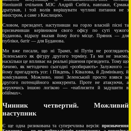
Нинішній очільник МЗС Андрій Сибіга, навпаки, Єрмака
дратував, і той волів вирішувати чутливі питання не з
міністром, а саме з Кислицею.
Словом, президент, наступивши на горло власній пісні та
призначивши керівником свого офісу по суті чужого
Буданова, відразу вказав йому його місце. Пряник — для
публіки, батіг — для Буданова.
Ми вже писали, що ні Трамп, ні Путін не розглядають
Зеленського як фігуру другого терміну. Та ми не знаємо,
наскільки це впливає на реальні рішення президента. Тому що
бачимо, як методично сьогодні «розбирають» Залужного —
йому пригадують усе: і Південь, і Ківалова, й Домінікану, й
комісування. Можливо, нині Зеленський просто взявся за
другого потенційного конкурента. Проте не атакуючи, а
керуючись іншою логікою — «наблизити й задушити в
обіймах».
Чинник четвертий.
Можливий
наступник
Є ще одна ризикована та суперечлива версія:
призначення
Буданова — це не нейтралізація конкурента, а перевірка