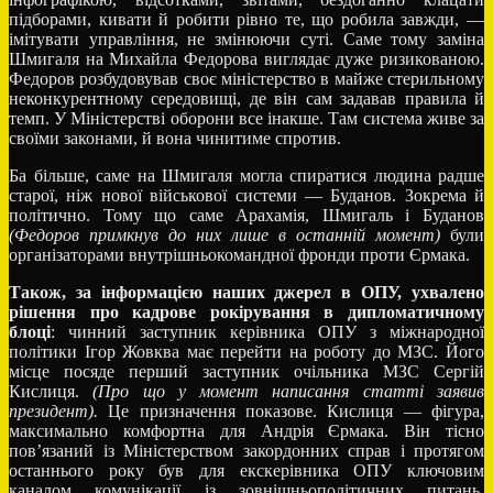
підборами, кивати й робити рівно те, що робила завжди, —
імітувати управління, не змінюючи суті. Саме тому заміна
Шмигаля на Михайла Федорова виглядає дуже ризикованою.
Федоров розбудовував своє міністерство в майже стерильному
неконкурентному середовищі, де він сам задавав правила й
темп. У Міністерстві оборони все інакше. Там система живе за
своїми законами, й вона чинитиме спротив.
Ба більше, саме на Шмигаля могла спиратися людина радше
старої, ніж нової військової системи — Буданов. Зокрема й
політично. Тому що саме Арахамія, Шмигаль і Буданов
(
Федоров
примкнув
до
них лише
в
останній
момент)
були
організаторами внутрішньокомандної фронди проти Єрмака.
Також, за інформацією наших джерел в ОПУ, ухвалено
рішення про кадрове рокірування в дипломатичному
блоці
: чинний заступник керівника ОПУ з міжнародної
політики Ігор Жовква має перейти на роботу до МЗС. Його
місце посяде перший заступник очільника МЗС Сергій
Кислиця.
(Про що у момент написання статті заявив
президент).
Це призначення показове. Кислиця — фігура,
максимально комфортна для Андрія Єрмака. Він тісно
пов’язаний із Міністерством закордонних справ і протягом
останнього року був для екскерівника ОПУ ключовим
каналом комунікації із зовнішньополітичних питань.