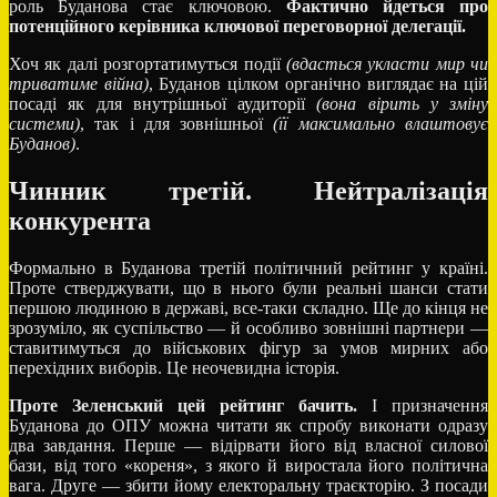
роль Буданова стає ключовою.
Фактично йдеться про
потенційного керівника ключової переговорної делегації.
Хоч як далі розгортатимуться події
(вдасться укласти мир чи
триватиме війна)
, Буданов цілком органічно виглядає на цій
посаді як для внутрішньої аудиторії
(вона вірить у зміну
системи)
, так і для зовнішньої
(її максимально влаштовує
Буданов)
.
Чинник третій. Нейтралізація
конкурента
Формально в Буданова третій політичний рейтинг у країні.
Проте стверджувати, що в нього були реальні шанси стати
першою людиною в державі, все-таки складно. Ще до кінця не
зрозуміло, як суспільство — й особливо зовнішні партнери —
ставитимуться до військових фігур за умов мирних або
перехідних виборів. Це неочевидна історія.
Проте Зеленський цей рейтинг бачить.
І призначення
Буданова до ОПУ можна читати як спробу виконати одразу
два завдання. Перше — відірвати його від власної силової
бази, від того «кореня», з якого й виростала його політична
вага. Друге — збити йому електоральну траєкторію. З посади