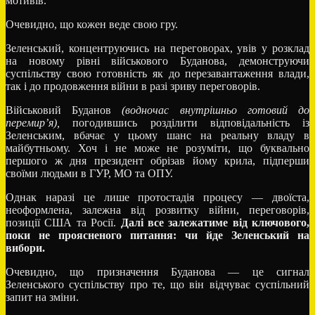
мотивів.
Очевидно, що кожен веде свою гру.
Зеленський, концентруючись на переговорах, увів у розклад
на новому рівні військового Буданова, демонструючи
суспільству свою готовність як до перезавантаження влади,
так і до продовження війни в разі зриву переговорів.
Військовий Буданов
(водночас внутрішньо готовий до
перемир’я),
погодившись розділити відповідальність із
Зеленським, вбачає у цьому шанс на реальну владу в
майбутньому. Хоч і не може не розуміти, що буквально
першого ж дня президент обрізав йому крила, підперши
своїми людьми в ГУР, МО та ОПУ.
Однак наразі це лише протостадія процесу — двоїста,
неоформлена, залежна від розвитку війни, переговорів,
позиції США та Росії.
Далі все залежатиме від ключового,
поки не проясненого питання: чи йде Зеленський на
вибори.
Очевидно, що призначення Буданова — це сигнал
Зеленського суспільству про те, що він відчуває суспільний
запит на зміни.