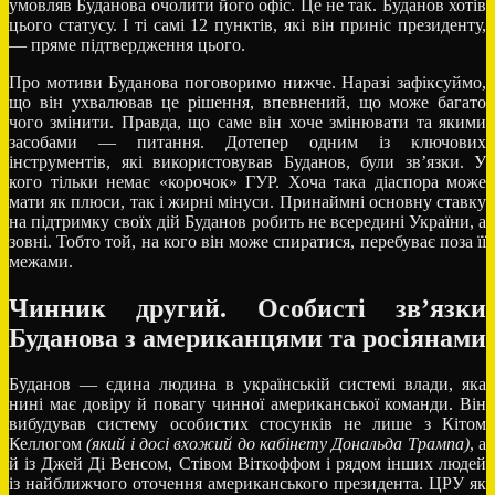
умовляв Буданова очолити його офіс. Це не так. Буданов хотів
цього статусу. І ті самі 12 пунктів, які він приніс президенту,
— пряме підтвердження цього.
Про мотиви Буданова поговоримо нижче. Наразі зафіксуймо,
що він ухвалював це рішення, впевнений, що може багато
чого змінити. Правда, що саме він хоче змінювати та якими
засобами — питання. Дотепер одним із ключових
інструментів, які використовував Буданов, були зв’язки. У
кого тільки немає «корочок» ГУР. Хоча така діаспора може
мати як плюси, так і жирні мінуси. Принаймні основну ставку
на підтримку своїх дій Буданов робить не всередині України, а
зовні. Тобто той, на кого він може спиратися, перебуває поза її
межами.
Чинник другий.
Особисті зв’язки
Буданова з американцями та росіянами
Буданов — єдина людина в українській системі влади, яка
нині має довіру й повагу чинної американської команди. Він
вибудував систему особистих стосунків не лише з Кітом
Келлогом
(який і досі вхожий до кабінету Дональда Трампа)
, а
й із Джей Ді Венсом, Стівом Віткоффом і рядом інших людей
із найближчого оточення американського президента. ЦРУ як