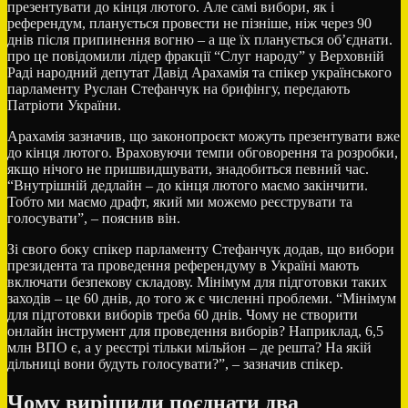
презентувати до кінця лютого. Але самі вибори, як і
референдум, планується провести не пізніше, ніж через 90
днів після припинення вогню – а ще їх планується об’єднати.
про це повідомили лідер фракції “Слуг народу” у Верховній
Раді народний депутат Давід Арахамія та спікер українського
парламенту Руслан Стефанчук на брифінгу, передають
Патріоти України.
Арахамія зазначив, що законопроєкт можуть презентувати вже
до кінця лютого. Враховуючи темпи обговорення та розробки,
якщо нічого не пришвидшувати, знадобиться певний час.
“Внутрішній дедлайн – до кінця лютого маємо закінчити.
Тобто ми маємо драфт, який ми можемо реєструвати та
голосувати”, – пояснив він.
Зі свого боку спікер парламенту Стефанчук додав, що вибори
президента та проведення референдуму в Україні мають
включати безпекову складову. Мінімум для підготовки таких
заходів – це 60 днів, до того ж є численні проблеми. “Мінімум
для підготовки виборів треба 60 днів. Чому не створити
онлайн інструмент для проведення виборів? Наприклад, 6,5
млн ВПО є, а у реєстрі тільки мільйон – де решта? На якій
дільниці вони будуть голосувати?”, – зазначив спікер.
Чому вирішили поєднати два