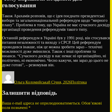
голосування
Також Арахамія розповів, що є ідея поєднати президентські
вибори та загальнонаціональний референдум щодо “мирного
плану”. Проблема в тому, що Україна не має сучасного досвіду
організації проведення референдумів такого типу.
Останній референдум в Україні був у 1991 році, він стосувався
питання незалежності та виходу з СРСР. Цей референдум
проводився інакше, ніж це можна зробити зараз – технічні
можливості дуже змінилися. Також є інші проблеми та
нюанси. “Сучасного досвіду в нас немає ні організаційно, ні
політично, ні економічно. Чесно кажучи, ми зараз до цього не
дуже готові”, – резюмував він.
Автор
Оприлюднено
Категорії
Ольга Коломийська
8 Січня, 2026
Політика
Залишити відповідь
Ваша e-mail адреса не оприлюднюватиметься.
Обов’язкові
поля позначені
*