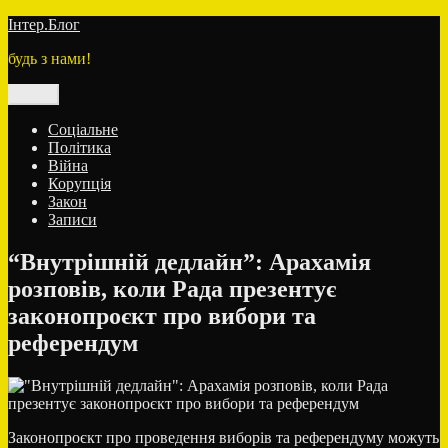
Перейти
Інтер.Блог
до
будь з нами!
вмісту
Меню
Соціальне
Політика
Війна
Корупція
Закон
Записи
“Внутрішній дедлайн”: Арахамія
розповів, коли Рада презентує
законопроєкт про вибори та
референдум
Законопроєкт про проведення виборів та референдуму можуть