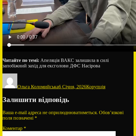
Читайте по темі:
Апеляція ВАКС залишила в силі
запобіжний захід для ексголови ДФС Насірова
Автор
Оприлюднено
Категорії
Ольга Коломийська
6 Січня, 2026
Корупція
Залишити відповідь
Ваша e-mail адреса не оприлюднюватиметься.
Обов’язкові
поля позначені
*
Коментар
*