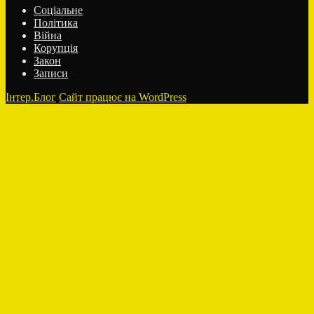
Соціальне
Політика
Війна
Корупція
Закон
Записи
Інтер.Блог
Сайт працює на WordPress