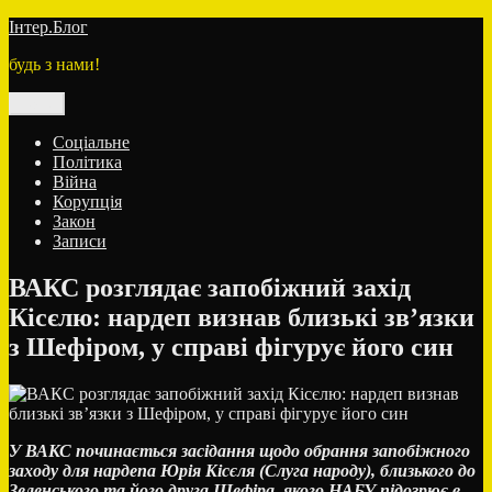
Перейти
Інтер.Блог
до
будь з нами!
вмісту
Меню
Соціальне
Політика
Війна
Корупція
Закон
Записи
ВАКС розглядає запобіжний захід
Кісєлю: нардеп визнав близькі зв’язки
з Шефіром, у справі фігурує його син
У ВАКС починається засідання щодо обрання запобіжного
заходу для нардепа Юрія Кісєля (Слуга народу), близького до
Зеленського та його друга Шефіра, якого НАБУ підозрює в