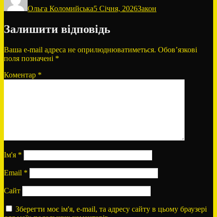
Ольга Коломийська
5 Січня, 2026
Закон
Залишити відповідь
Ваша e-mail адреса не оприлюднюватиметься.
Обов’язкові
поля позначені
*
Коментар
*
Ім'я
*
Email
*
Сайт
Зберегти моє ім'я, e-mail, та адресу сайту в цьому браузері