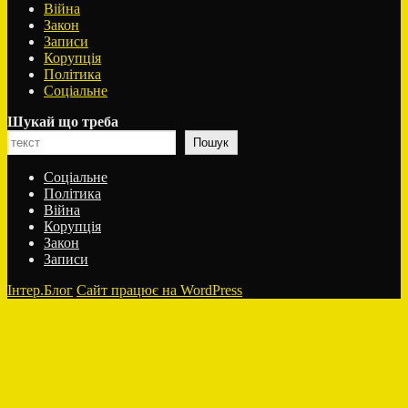
Війна
Закон
Записи
Корупція
Політика
Соціальне
Шукай що треба
Пошук
Соціальне
Політика
Війна
Корупція
Закон
Записи
Інтер.Блог
Сайт працює на WordPress