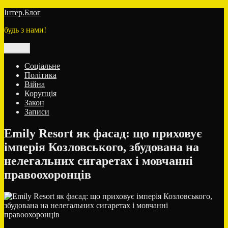
Перейти
Інтер.Блог
до
будь з нами!
вмісту
Меню
Соціальне
Політика
Війна
Корупція
Закон
Записи
Emily Resort як фасад: що приховує
імперія Козловського, збудована на
нелегальних сигаретах і мовчанні
правоохоронців