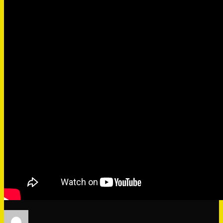
Автор
Оприлюднено
Категорії