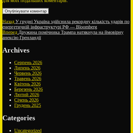
для моїх подальших коментарів.
Навігація
Попередній
Назад
У грудні Україна здійснила рекордну кількість ударів по
запис:
енергетичній інфраструктурі РФ — Bloomberg
записів
Наступний
Вперед
Дружина помічника Трампа натякнула на ймовірну
запис:
анексію Гренландії
Archives
Серпень 2026
Липень 2026
Червень 2026
Травень 2026
Квітень 2026
Березень 2026
Лютий 2026
Січень 2026
Грудень 2025
Categories
Uncategorized