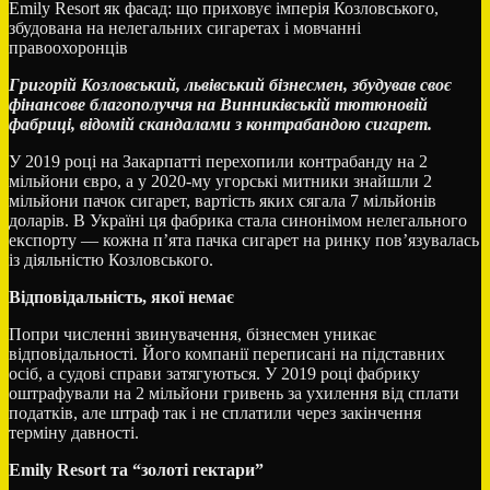
Emily Resort як фасад: що приховує імперія Козловського,
збудована на нелегальних сигаретах і мовчанні
правоохоронців
Григорій Козловський, львівський бізнесмен, збудував своє
фінансове благополуччя на Винниківській тютюновій
фабриці, відомій скандалами з контрабандою сигарет.
У 2019 році на Закарпатті перехопили контрабанду на 2
мільйони євро, а у 2020-му угорські митники знайшли 2
мільйони пачок сигарет, вартість яких сягала 7 мільйонів
доларів. В Україні ця фабрика стала синонімом нелегального
експорту — кожна п’ята пачка сигарет на ринку пов’язувалась
із діяльністю Козловського.
Відповідальність, якої немає
Попри численні звинувачення, бізнесмен уникає
відповідальності. Його компанії переписані на підставних
осіб, а судові справи затягуються. У 2019 році фабрику
оштрафували на 2 мільйони гривень за ухилення від сплати
податків, але штраф так і не сплатили через закінчення
терміну давності.
Emily Resort та “золоті гектари”