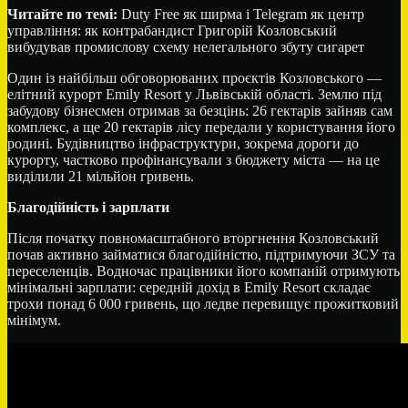
Читайте по темі:
Duty Free як ширма і Telegram як центр
управління: як контрабандист Григорій Козловський
вибудував промислову схему нелегального збуту сигарет
Один із найбільш обговорюваних проєктів Козловського —
елітний курорт Emily Resort у Львівській області. Землю під
забудову бізнесмен отримав за безцінь: 26 гектарів зайняв сам
комплекс, а ще 20 гектарів лісу передали у користування його
родині. Будівництво інфраструктури, зокрема дороги до
курорту, частково профінансували з бюджету міста — на це
виділили 21 мільйон гривень.
Благодійність і зарплати
Після початку повномасштабного вторгнення Козловський
почав активно займатися благодійністю, підтримуючи ЗСУ та
переселенців. Водночас працівники його компаній отримують
мінімальні зарплати: середній дохід в Emily Resort складає
трохи понад 6 000 гривень, що ледве перевищує прожитковий
мінімум.